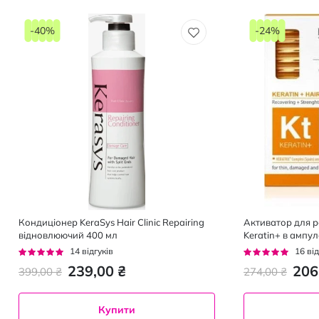
-40%
-24%
Кондиціонер KeraSys Hair Clinic Repairing
Активатор для р
відновлюючий 400 мл
Keratin+ в ампул
Рейтинг:
Рейтинг:
14
відгуків
16
від
96%
93%
239,00 ₴
206
399,00 ₴
274,00 ₴
Купити