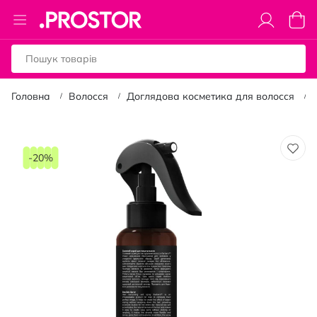
Toggle
Коши
Nav
Головна
Волосся
Доглядова косметика для волосся
Перейти
до
-20%
кінця
галереї
зображень