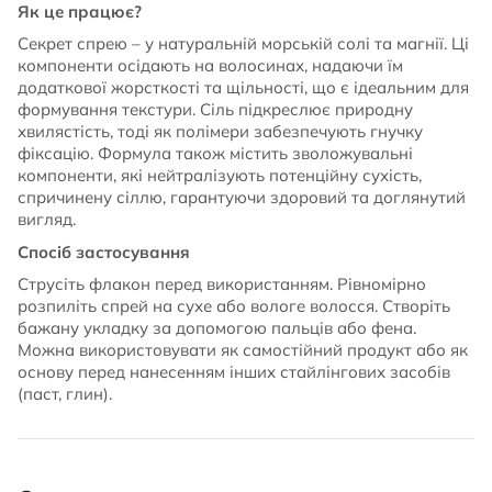
Як це працює?
Секрет спрею – у натуральній морській солі та магнії. Ці
компоненти осідають на волосинах, надаючи їм
додаткової жорсткості та щільності, що є ідеальним для
формування текстури. Сіль підкреслює природну
хвилястість, тоді як полімери забезпечують гнучку
фіксацію. Формула також містить зволожувальні
компоненти, які нейтралізують потенційну сухість,
спричинену сіллю, гарантуючи здоровий та доглянутий
вигляд.
Спосіб застосування
Струсіть флакон перед використанням. Рівномірно
розпиліть спрей на сухе або вологе волосся. Створіть
бажану укладку за допомогою пальців або фена.
Можна використовувати як самостійний продукт або як
основу перед нанесенням інших стайлінгових засобів
(паст, глин).