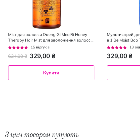
Міст для волосся Daeng Gi Meo Ri Honey
Мультиспрей дл
Therapy Hair Mist для зволоження волосся
в 1 Be Moist Bao 
250 мл
Рейтинг:
Рейтинг:
15
відгуків
13
від
91%
95%
329,00 ₴
329,00 ₴
624,00 ₴
Купити
З цим товаром купують