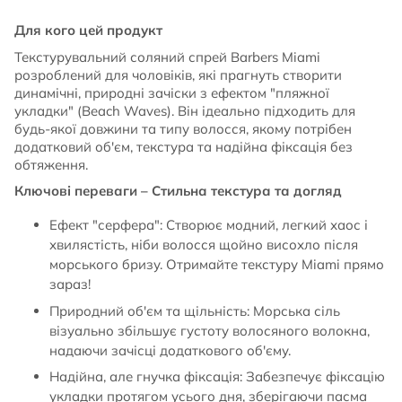
Для кого цей продукт
Текстурувальний соляний спрей Barbers Miami
розроблений для чоловіків, які прагнуть створити
динамічні, природні зачіски з ефектом "пляжної
укладки" (Beach Waves). Він ідеально підходить для
будь-якої довжини та типу волосся, якому потрібен
додатковий об'єм, текстура та надійна фіксація без
обтяження.
Ключові переваги – Стильна текстура та догляд
Ефект "серфера": Створює модний, легкий хаос і
хвилястість, ніби волосся щойно висохло після
морського бризу. Отримайте текстуру Miami прямо
зараз!
Природний об'єм та щільність: Морська сіль
візуально збільшує густоту волосяного волокна,
надаючи зачісці додаткового об'єму.
Надійна, але гнучка фіксація: Забезпечує фіксацію
укладки протягом усього дня, зберігаючи пасма