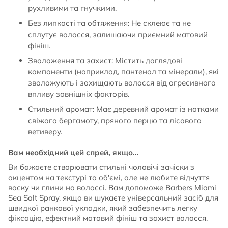
рухливими та гнучкими.
Без липкості та обтяження: Не склеює та не
сплутує волосся, залишаючи приємний матовий
фініш.
Зволоження та захист: Містить доглядові
компоненти (наприклад, пантенол та мінерали), які
зволожують і захищають волосся від агресивного
впливу зовнішніх факторів.
Стильний аромат: Має деревний аромат із нотками
свіжого бергамоту, пряного перцю та лісового
ветиверу.
Вам необхідний цей спрей, якщо...
Ви бажаєте створювати стильні чоловічі зачіски з
акцентом на текстурі та об'ємі, але не любите відчуття
воску чи глини на волоссі. Вам допоможе Barbers Miami
Sea Salt Spray, якщо ви шукаєте універсальний засіб для
швидкої ранкової укладки, який забезпечить легку
фіксацію, ефектний матовий фініш та захист волосся.