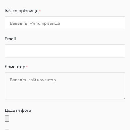
star
stars
stars
stars
stars
Ім'я та прізвище
Email
Коментар
Додати фото