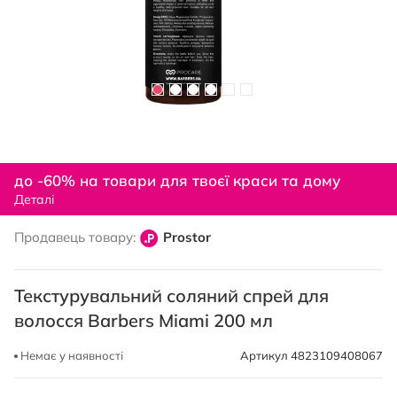
Перейти
до
до -60% на товари для твоєї краси та дому
початку
Деталі
галереї
зображень
Продавець товару:
Prostor
Текстурувальний соляний спрей для
волосся Barbers Miami 200 мл
Немає у наявності
Артикул
4823109408067