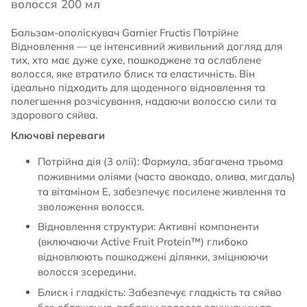
волосся 200 мл
Бальзам-ополіскувач Garnier Fructis Потрійне
Відновлення — це інтенсивний живильний догляд для
тих, хто має дуже сухе, пошкоджене та ослаблене
волосся, яке втратило блиск та еластичність. Він
ідеально підходить для щоденного відновлення та
полегшення розчісування, надаючи волоссю сили та
здорового сяйва.
Ключові переваги
Потрійна дія (3 олії): Формула, збагачена трьома
поживними оліями (часто авокадо, олива, мигдаль)
та вітаміном Е, забезпечує посилене живлення та
зволоження волосся.
Відновлення структури: Активні компоненти
(включаючи Active Fruit Protein™) глибоко
відновлюють пошкоджені ділянки, зміцнюючи
волосся зсередини.
Блиск і гладкість: Забезпечує гладкість та сяйво