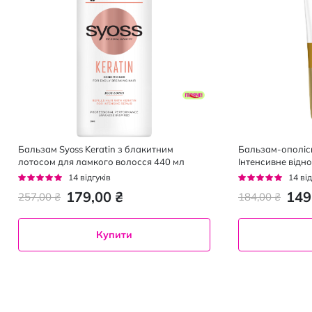
Бальзам Syoss Keratin з блакитним
Бальзам-ополіск
лотосом для ламкого волосся 440 мл
Інтенсивне відн
Рейтинг:
Рейтинг:
14
відгуків
14
від
93%
94%
179,00 ₴
149
257,00 ₴
184,00 ₴
Купити