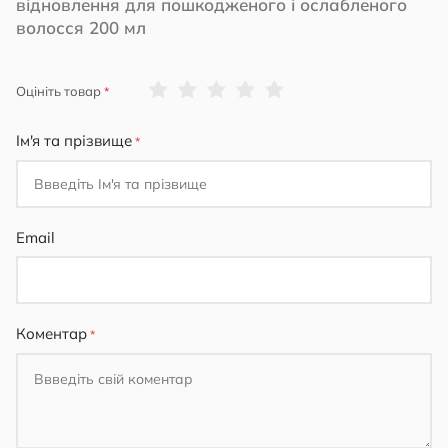
відновлення для пошкодженого і ослабленого
волосся 200 мл
1
2
3
4
5
Оцініть товар
star
stars
stars
stars
stars
Ім'я та прізвище
Email
Коментар