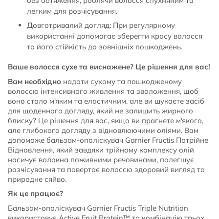
без обтяження, роблячи волосся слухняним та
легким для розчісування.
Довготривалий догляд: При регулярному
використанні допомагає зберегти красу волосся
та його стійкість до зовнішніх пошкоджень.
Ваше волосся сухе та виснажене? Це рішення для вас!
Вам необхідно
надати сухому та пошкодженому
волоссю інтенсивного живлення та зволоження, щоб
воно стало м'яким та еластичним, але ви шукаєте засіб
для щоденного догляду, який не залишить жирного
блиску? Це рішення для вас, якщо ви прагнете м'якого,
але глибокого догляду з відновлюючими оліями. Вам
допоможе бальзам-ополіскувач Garnier Fructis Потрійне
Відновлення, який завдяки трійному комплексу олій
насичує волокна поживними речовинами, полегшує
розчісування та повертає волоссю здоровий вигляд та
природне сяйво.
Як це працює?
Бальзам-ополіскувач Garnier Fructis Triple Nutrition
використовує Active Fruit Protein™ та комбінацію трьох