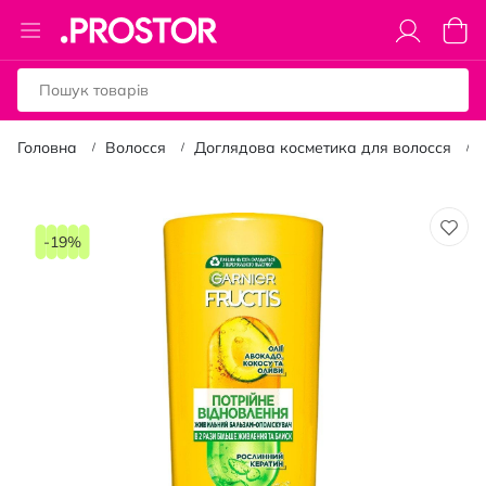
Toggle
Коши
Nav
Головна
Волосся
Доглядова косметика для волосся
Перейти
до
-19%
кінця
галереї
зображень