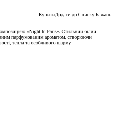
Купити
Додати до Списку Бажань
мпозицією «Night In Paris». Стильний білий
каним парфумованим ароматом, створюючи
вості, тепла та особливого шарму.