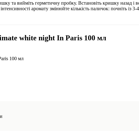
ишку та вийміть герметичну пробку. Встановіть кришку назад і вс
нтенсивності аромату змінюйте кількість паличок: почніть із 3-4
ate white night In Paris 100 мл
Paris 100 мл
ми