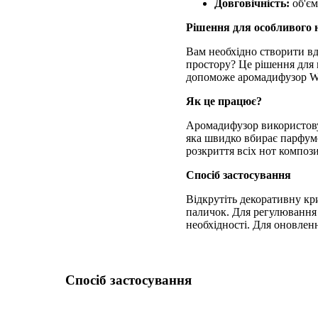
Довговічність:
об'єм
Рішення для особливого 
Вам необхідно створити вд
простору? Це рішення для 
допоможе аромадифузор Win
Як це працює?
Аромадифузор використову
яка швидко вбирає парфумо
розкриття всіх нот компози
Спосіб застосування
Відкрутіть декоративну кр
паличок. Для регулювання і
необхідності. Для оновлен
Спосіб застосування