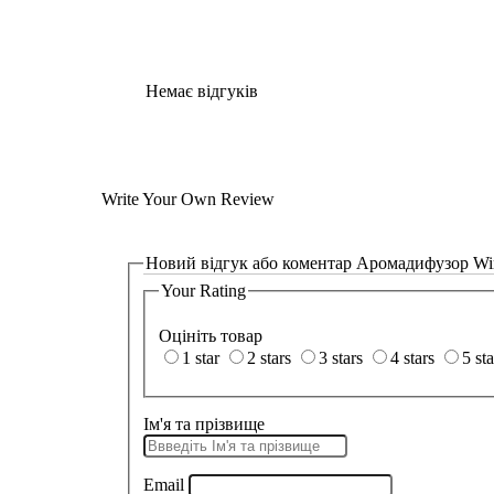
Немає відгуків
Write Your Own Review
Новий відгук або коментар
Аромадифузор Winso
Your Rating
Оцініть товар
1 star
2 stars
3 stars
4 stars
5 sta
Ім'я та прізвище
Email