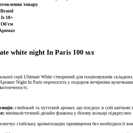
отовлення товару
Brand
Is 18+
Об'єм
Аромат
e white night In Paris 100 мл
льної серії Ultimate White створений для поціновувачів складни
ромат Night In Paris переносить у подорож вечірніми вуличкам
 витонченості.
зиція:
глибокий та чуттєвий аромат, що поєднує в собі квіткові т
я:
мінімалістичний дизайн флакона у білому кольорі підкреслює ч
езпечує стабільну ароматизацію приміщення без необхідності в