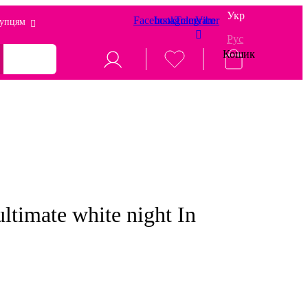
Укр
Facebook
Instagram
Telegram
Viber
упцям
Рус
Кошик
timate white night In