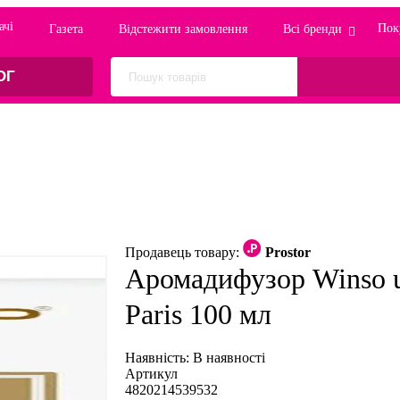
ачi
Пок
Газета
Відстежити замовлення
Всі бренди
ОГ
Продавець товару:
Prostor
Аромадифузор Winso ul
Paris 100 мл
Наявність:
В наявності
Артикул
4820214539532