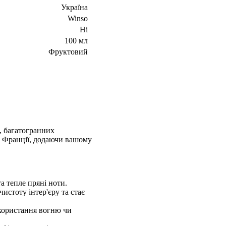
Україна
Winso
Ні
100 мл
Фруктовий
х, багатогранних
и Франції, додаючи вашому
а тепле пряні ноти.
истоту інтер'єру та стає
икористання вогню чи