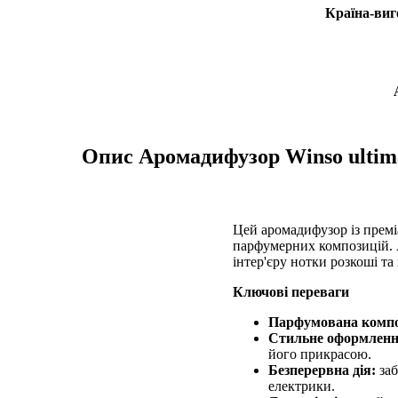
Країна-виг
Опис
Аромадифузор Winso ultimat
Цей аромадифузор із преміа
парфумерних композицій. А
інтер'єру нотки розкоші та
Ключові переваги
Парфумована компо
Стильне оформленн
його прикрасою.
Безперервна дія:
заб
електрики.