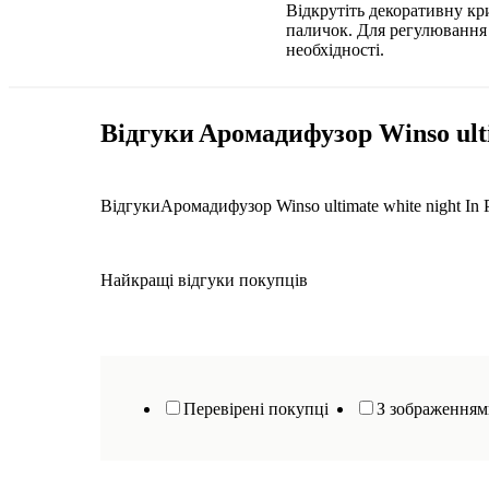
Відкрутіть декоративну кр
паличок. Для регулювання і
необхідності.
Відгуки
Аромадифузор Winso ultim
Відгуки
Аромадифузор Winso ultimate white night In 
Найкращі відгуки покупців
Перевірені покупці
З зображення