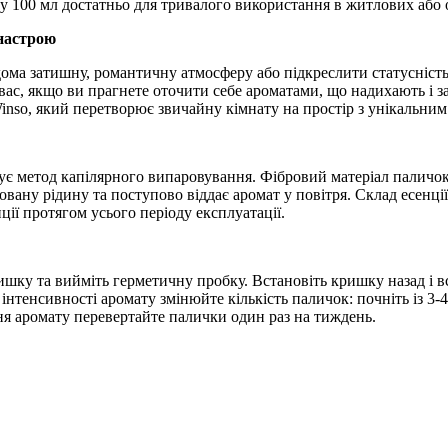
у 100 мл достатньо для тривалого використання в житлових або
настрою
ома затишну, романтичну атмосферу або підкреслити статусніст
вас, якщо ви прагнете оточити себе ароматами, що надихають і 
so, який перетворює звичайну кімнату на простір з унікальним
є метод капілярного випаровування. Фібровий матеріал паличок
вану рідину та поступово віддає аромат у повітря. Склад есенції
ції протягом усього періоду експлуатації.
ишку та вийміть герметичну пробку. Встановіть кришку назад і вс
нтенсивності аромату змінюйте кількість паличок: почніть із 3-4
ня аромату перевертайте палички один раз на тиждень.