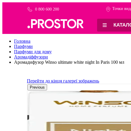
Точки вид
0 800 600 200
КАТАЛ
Головна
Парфуми
Парфуми для дому
Аромадіффузори
Аромадифузор Winso ultimate white night In Paris 100 мл
Перейти до кінця галереї зображень
Previous