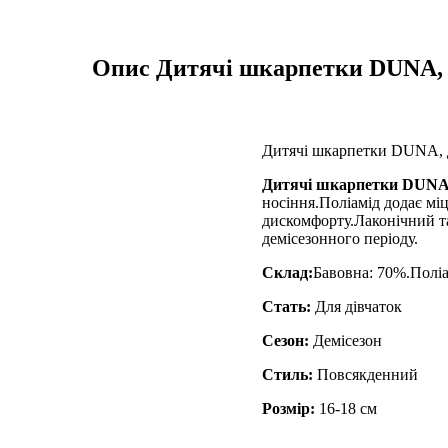
Опис
Дитячі шкарпетки DUNA, де
Дитячі шкарпетки DUNA, де
Дитячі шкарпетки DUNA,
носіння.Поліамід додає міц
дискомфорту.Лаконічний та
демісезонного періоду.
Склад:
Бавовна: 70%.Поліа
Стать:
Для дівчаток
Сезон:
Демісезон
Стиль:
Повсякденний
Розмір:
16-18 см