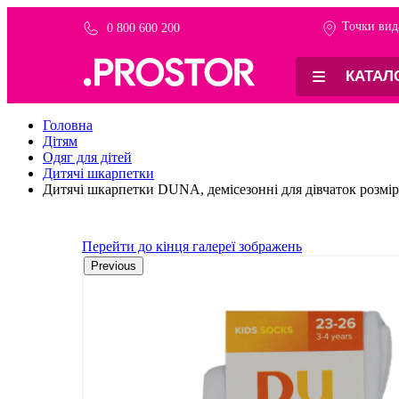
Точки вид
0 800 600 200
КАТАЛ
Головна
Дітям
Одяг для дітей
Дитячі шкарпетки
Дитячі шкарпетки DUNA, демісезонні для дівчаток розмір 
Перейти до кінця галереї зображень
Previous