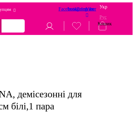
Укр
Facebook
Instagram
Telegram
Viber
упцям
Рус
Кошик
A, демісезонні для
см білі,1 пара