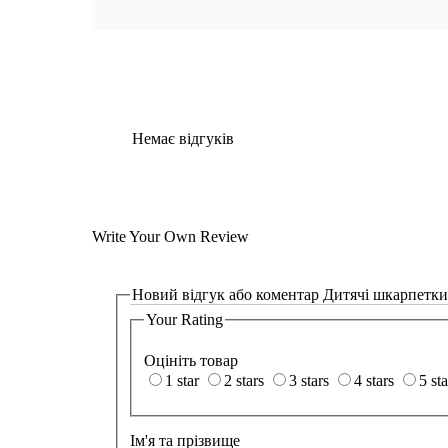
Немає відгуків
Write Your Own Review
Новий відгук або коментар
Дитячі шкарпетки 
Your Rating
Оцініть товар
1 star
2 stars
3 stars
4 stars
5 sta
Ім'я та прізвище