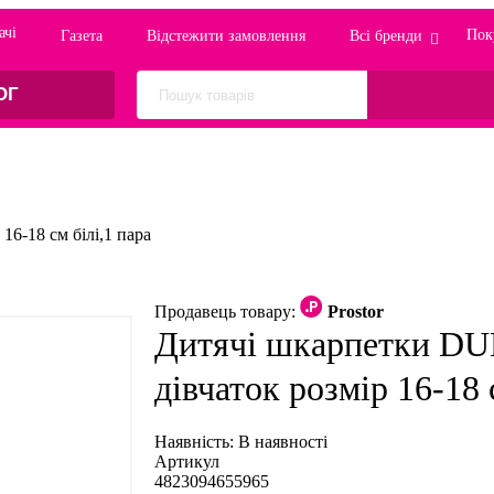
ачi
Пок
Газета
Відстежити замовлення
Всі бренди
ОГ
16-18 см білі,1 пара
Продавець товару:
Prostor
Дитячі шкарпетки DUN
дівчаток розмір 16-18 
Наявність:
В наявності
Артикул
4823094655965