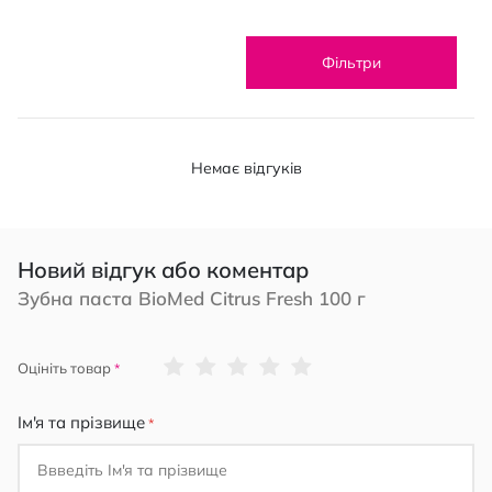
Фільтри
Немає відгуків
Новий відгук або коментар
Зубна паста BioMed Citrus Fresh 100 г
1
2
3
4
5
Оцініть товар
star
stars
stars
stars
stars
Ім'я та прізвище