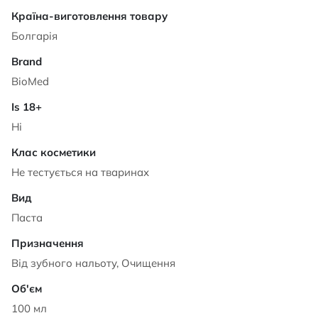
Характеристики
Болгарія
BioMed
Ні
Не тестується на тваринах
Паста
Від зубного нальоту, Очищення
100 мл