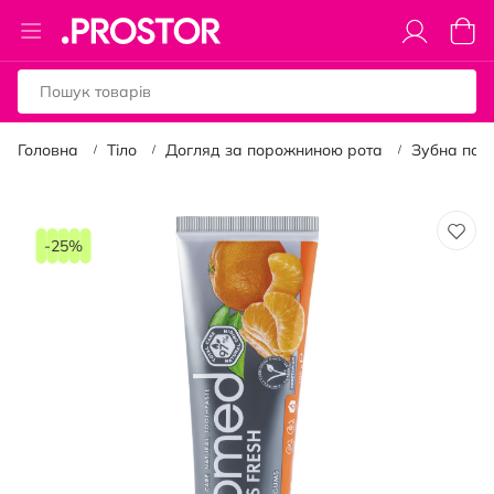
Toggle
Коши
Nav
Головна
Тіло
Догляд за порожниною рота
Зубна пас
Перейти
до
-25%
кінця
галереї
зображень