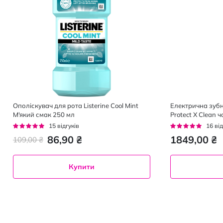
Ополіскувач для рота Listerine Cool Mint
Електрична зубна
М'який смак 250 мл
Protect X Clean 
Рейтинг:
Рейтинг:
15
відгуків
16
від
93%
94%
86,90 ₴
1849,00 ₴
109,00 ₴
Купити