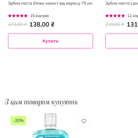
Зубна паста Elmex захист від карієсу 75 мл
Зубна паста Laca
Рейтинг:
Рейтинг:
15
відгуків
11
від
95%
95%
138,00 ₴
131
173,00 ₴
219,00 ₴
Купити
З цим товаром купують
-20%