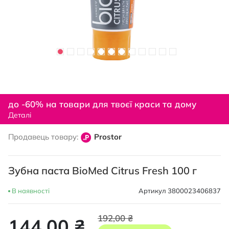
Перейти
до
до -60% на товари для твоєї краси та дому
початку
Деталі
галереї
зображень
Продавець товару:
Prostor
Зубна паста BioMed Citrus Fresh 100 г
В наявності
Артикул
3800023406837
192,00 ₴
144,00 ₴