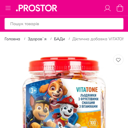
Toggle
Коши
Nav
Головна
Здоров`я
БАДи
Дієтична добавка VITATONE 
Перейти
до
кінця
галереї
зображень