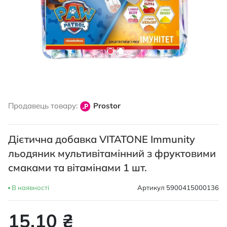
Перейти
до
Продавець товару:
Prostor
початку
галереї
зображень
Дієтична добавка VITATONE Immunity
льодяник мультивітамінний з фруктовими
смаками та вітамінами 1 шт.
В наявності
Артикул
5900415000136
15,10 ₴