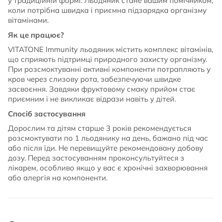
у традиційній формі. Льодяник стане вашим помічником,
коли потрібна швидка і приємна підзарядка організму
вітамінами.
Як це працює?
VITATONE Immunity льодяник містить комплекс вітамінів,
що сприяють підтримці природного захисту організму.
При розсмоктуванні активні компоненти потрапляють у
кров через слизову рота, забезпечуючи швидке
засвоєння. Завдяки фруктовому смаку прийом стає
приємним і не викликає відрази навіть у дітей.
Спосіб застосування
Дорослим та дітям старше 3 років рекомендується
розсмоктувати по 1 льодянику на день, бажано під час
або після їди. Не перевищуйте рекомендовану добову
дозу. Перед застосуванням проконсультуйтеся з
лікарем, особливо якщо у вас є хронічні захворювання
або алергія на компоненти.