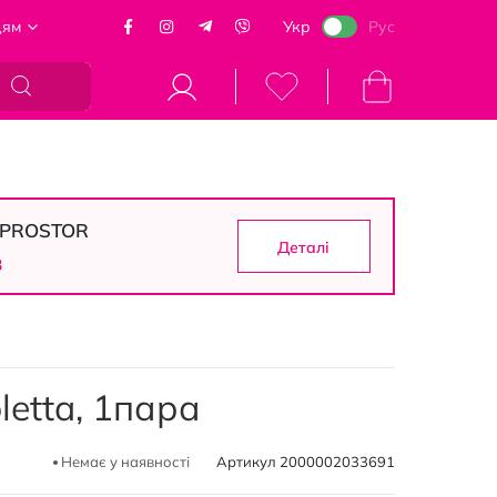
цям
Укр
Рус
Кошик
в PROSTOR
Деталі
7
letta, 1пара
Немає у наявності
Артикул
2000002033691