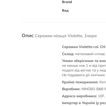
Brand
Вид
Опис
Сережки-кільця Violetta, 1пара
Сережки Violetta col. C
Склад:
металевий сплав.
Умови зберігання та ви
не менше ніж 1 м від прил
подалі від вогню та у не
Не піддавати дії хімічних
Країна походження:
Кит
Виробник:
NINGBO B&B I
Адреса виробника:
10F, 
Імпортер в Україні (у раз