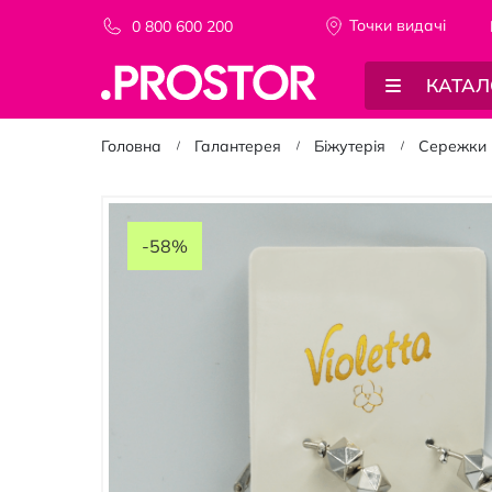
Точки видачi
0 800 600 200
КАТАЛ
Головна
Галантерея
Біжутерія
Сережки
Перейти
до
-58%
кінця
галереї
зображень