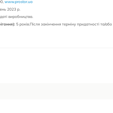
00,
www.prostor.ua
ень 2023 р.
даті виробництва.
ігання):
5 років.Після закінчення терміну придатності та/або