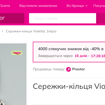
Газета
Відстежити замовлення
Всі бренди
Покуп
ОГ
Сережки-кільця Violetta, 1пара
4000 спекучих знижок від -40% 
Завершується через
16 днiв -
17:28:1
Продавець товару:
Prostor
Сережки-кільця Vio