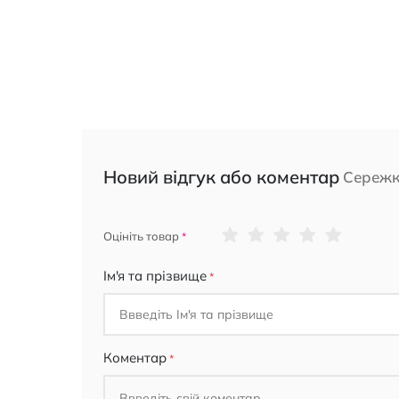
Новий відгук або коментар
Сережки
1
2
3
4
5
Оцініть товар
star
stars
stars
stars
stars
Ім'я та прізвище
Коментар