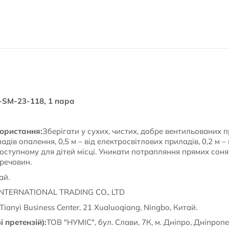
H-SM-23-118, 1 пара
користання:
Зберігати у сухих, чистих, добре вентильованих 
адів опалення, 0,5 м – від електросвітлових приладів, 0,2 м – в
доступному для дітей місці. Уникати потрапляння прямих соня
 речовин.
ай.
NTERNATIONAL TRADING CO., LTD
Tianyi Business Center, 21 Xualuoqiang, Ningbo, Китай.
і претензій):
ТОВ "НУМІС", бул. Слави, 7К, м. Дніпро, Дніпропе