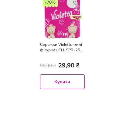
-70%
Сережки Violetta милі
фігурки ( CH-SPR-25-
10) 1 пара
29,90 ₴
99,90 ₴
Купити