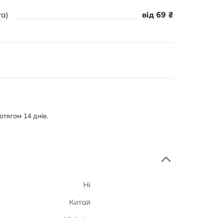
а)
від 69 ₴
тягом 14 днів.
Ні
Китай