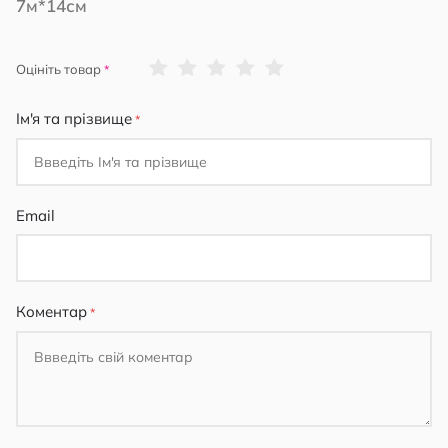
7м*14см
1
2
3
4
5
Оцініть товар
star
stars
stars
stars
stars
Ім'я та прізвище
Email
Коментар