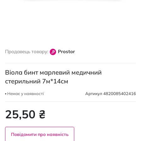
Перейти
до
Продавець товару:
Prostor
початку
галереї
зображень
Віола бинт марлевий медичний
стерильний 7м*14см
Немає у наявності
Артикул
4820085402416
25,50 ₴
Повідомити про наявність