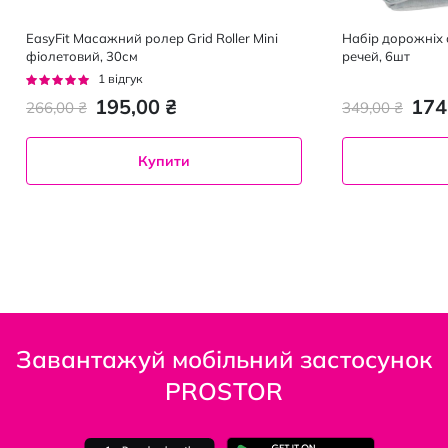
EasyFit Масажний ролер Grid Roller Mini
Набір дорожніх 
фіолетовий, 30см
речей, 6шт
Рейтинг:
1
відгук
100%
195,00 ₴
174
266,00 ₴
349,00 ₴
Купити
Завантажуй мобільний застосунок
PROSTOR