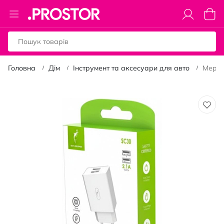
Toggle
Коши
Nav
Головна
Дім
Інструмент та аксесуари для авто
Мереж
Перейти
до
кінця
галереї
зображень