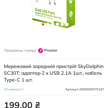
Перейти
до
Продавець товару:
Prostor
початку
галереї
зображень
Мережевий зарядний пристрій SkyDolphin
SC30T: адаптер 2 x USB 2.1A 1шт., кабель
Type-C 1 шт.
В наявності
Артикул
2000000075167
199,00 ₴