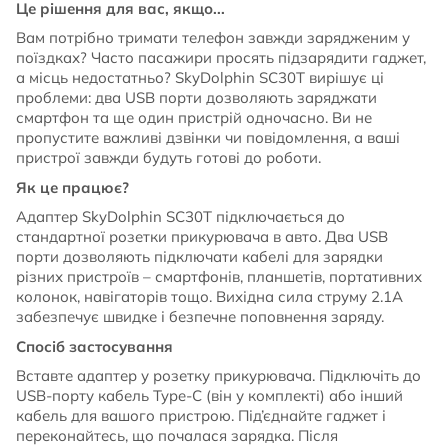
Це рішення для вас, якщо...
Вам потрібно тримати телефон завжди зарядженим у
поїздках? Часто пасажири просять підзарядити гаджет,
а місць недостатньо? SkyDolphin SC30T вирішує ці
проблеми: два USB порти дозволяють заряджати
смартфон та ще один пристрій одночасно. Ви не
пропустите важливі дзвінки чи повідомлення, а ваші
пристрої завжди будуть готові до роботи.
Як це працює?
Адаптер SkyDolphin SC30T підключається до
стандартної розетки прикурювача в авто. Два USB
порти дозволяють підключати кабелі для зарядки
різних пристроїв – смартфонів, планшетів, портативних
колонок, навігаторів тощо. Вихідна сила струму 2.1A
забезпечує швидке і безпечне поповнення заряду.
Спосіб застосування
Вставте адаптер у розетку прикурювача. Підключіть до
USB-порту кабель Type-C (він у комплекті) або інший
кабель для вашого пристрою. Під’єднайте гаджет і
переконайтесь, що почалася зарядка. Після