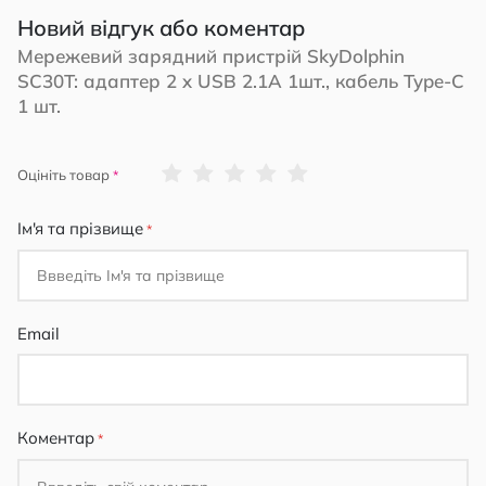
Новий відгук або коментар
Мережевий зарядний пристрій SkyDolphin
SC30T: адаптер 2 x USB 2.1A 1шт., кабель Type-C
1 шт.
1
2
3
4
5
Оцініть товар
star
stars
stars
stars
stars
Ім'я та прізвище
Email
Коментар