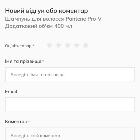
Новий відгук або коментар
Шампунь для волосся Pantene Pro-V
Додатковий об'єм 400 мл
1
2
3
4
5
Оцініть товар
star
stars
stars
stars
stars
Ім'я та прізвище
Email
Коментар