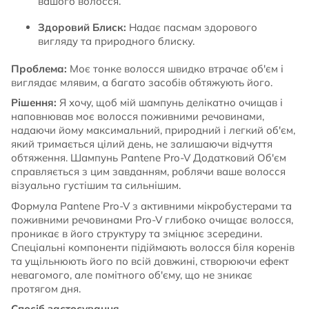
вашого волосся.
Здоровий Блиск:
Надає пасмам здорового
вигляду та природного блиску.
Проблема:
Моє тонке волосся швидко втрачає об'єм і
виглядає млявим, а багато засобів обтяжують його.
Рішення:
Я хочу, щоб мій шампунь делікатно очищав і
наповнював моє волосся поживними речовинами,
надаючи йому максимальний, природний і легкий об'єм,
який тримається цілий день, не залишаючи відчуття
обтяження. Шампунь Pantene Pro-V Додатковий Об'єм
справляється з цим завданням, роблячи ваше волосся
візуально густішим та сильнішим.
Формула Pantene Pro-V з активними мікробустерами та
поживними речовинами Pro-V глибоко очищає волосся,
проникає в його структуру та зміцнює зсередини.
Спеціальні компоненти підіймають волосся біля коренів
та ущільнюють його по всій довжині, створюючи ефект
невагомого, але помітного об'єму, що не зникає
протягом дня.
Спосіб застосування