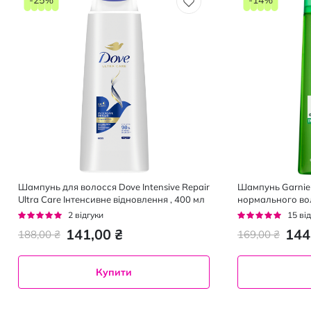
Шампунь для волосся Dove Intensive Repair
Шампунь Garnier 
Ultra Care Інтенсивне відновлення , 400 мл
нормального вол
жирності 400 мл
Рейтинг:
Рейтинг:
2
відгуки
15
від
100%
93%
141,00 ₴
144
188,00 ₴
169,00 ₴
Купити