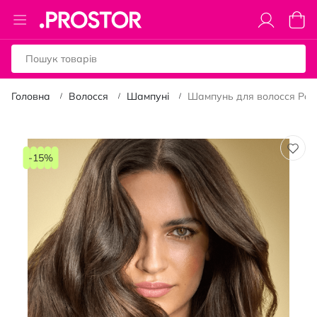
Toggle
Коши
Nav
Головна
Волосся
Шампуні
Шампунь для волосся Pant
Перейти
до
-15%
кінця
галереї
зображень