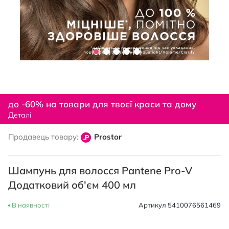
Перейти
до
до -60% на товари для твоєї краси та дому
початку
Деталі
галереї
зображень
Продавець товару:
Prostor
Шампунь для волосся Pantene Pro-V
Додатковий об'єм 400 мл
В наявності
Артикул
5410076561469