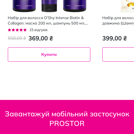
Набір для волосся O'Shy Intense Biotin &
Набір для волос
Collagen: маска 200 мл, шампунь 500 мл,
довжина (Шампу
кондиціонер 500 мл
ополіскувач 220
Рейтинг:
15
відгуків
93%
369,00 ₴
399,00 ₴
558,00 ₴
Купити
Завантажуй мобільний застосунок
PROSTOR