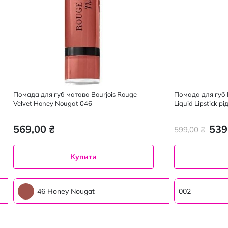
Помада для губ матова Bourjois Rouge
Помада для губ B
Velvet Honey Nougat 046
Liquid Lipstick р
Nude 3.5 мл
569,00 ₴
539
599,00 ₴
Купити
46 Honey Nougat
002