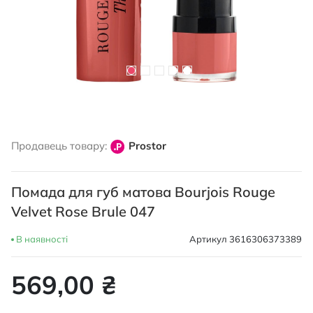
Перейти
до
Продавець товару:
Prostor
початку
галереї
зображень
Помада для губ матова Bourjois Rouge
Velvet Rose Brule 047
В наявності
Артикул
3616306373389
569,00 ₴