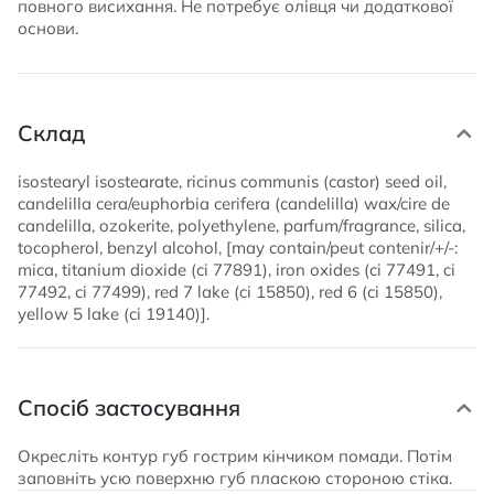
повного висихання. Не потребує олівця чи додаткової
основи.
Склад
isostearyl isostearate, ricinus communis (castor) seed oil,
candelilla cera/euphorbia cerifera (candelilla) wax/cire de
candelilla, ozokerite, polyethylene, parfum/fragrance, silica,
tocopherol, benzyl alcohol, [may contain/peut contenir/+/-:
mica, titanium dioxide (ci 77891), iron oxides (ci 77491, ci
77492, ci 77499), red 7 lake (ci 15850), red 6 (ci 15850),
yellow 5 lake (ci 19140)].
Спосіб застосування
Окресліть контур губ гострим кінчиком помади. Потім
заповніть усю поверхню губ пласкою стороною стіка.