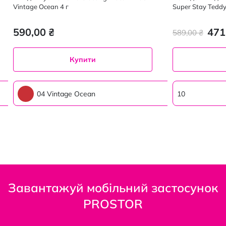
Vintage Ocean 4 г
Super Stay Teddy
відтінок 10, 5 мл
590,00 ₴
471
589,00 ₴
Купити
04 Vintage Ocean
10
Завантажуй мобільний застосунок
PROSTOR