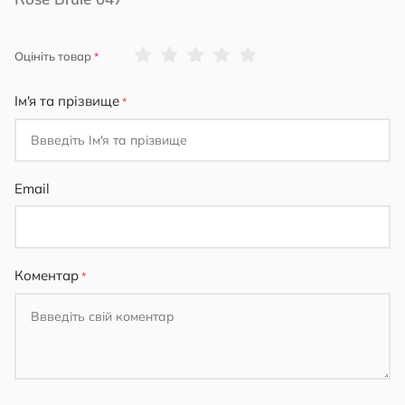
1
2
3
4
5
Оцініть товар
star
stars
stars
stars
stars
Ім'я та прізвище
Email
Коментар