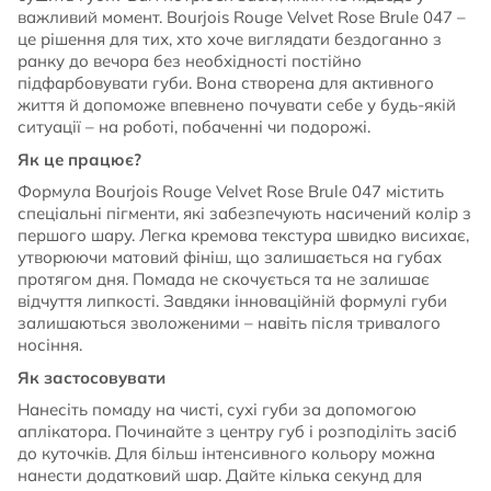
важливий момент. Bourjois Rouge Velvet Rose Brule 047 –
це рішення для тих, хто хоче виглядати бездоганно з
ранку до вечора без необхідності постійно
підфарбовувати губи. Вона створена для активного
життя й допоможе впевнено почувати себе у будь-якій
ситуації – на роботі, побаченні чи подорожі.
Як це працює?
Формула Bourjois Rouge Velvet Rose Brule 047 містить
спеціальні пігменти, які забезпечують насичений колір з
першого шару. Легка кремова текстура швидко висихає,
утворюючи матовий фініш, що залишається на губах
протягом дня. Помада не скочується та не залишає
відчуття липкості. Завдяки інноваційній формулі губи
залишаються зволоженими – навіть після тривалого
носіння.
Як застосовувати
Нанесіть помаду на чисті, сухі губи за допомогою
аплікатора. Починайте з центру губ і розподіліть засіб
до куточків. Для більш інтенсивного кольору можна
нанести додатковий шар. Дайте кілька секунд для