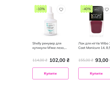
-10%
-40%
Shelly ремувер для
Лак для нігтів Wibo 
кутикули М'яке лезо,
Coat Manicure 14, 8,
30 мл
мл
102,00 ₴
93,00 
114,00 ₴
155,00 ₴
Купити
Купити
coat manicu