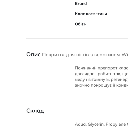
Brand
Клас косметики
Об'єм
Опис
Покриття для нігтів з кератином Wi
Поживний препарат класу 
доглядає і робить так, щ
меду і вітаміну E, регене
значно покращує її конди
Склад
Aqua, Glycerin, Propylene