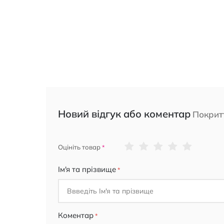
Новий відгук або коментар
Покритт
1
2
3
4
5
Оцініть товар
star
stars
stars
stars
stars
Ім'я та прізвище
Коментар