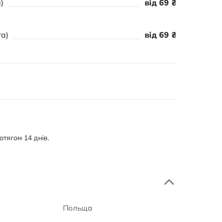
)
від 69 ₴
а)
від 69 ₴
тягом 14 днів.
Польща