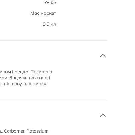
Wibo
Мас маркет
8.5 мл
тином і медом. Посилено
ними. Завдяки наявності
ує нігтьову пластинку і
n., Carbomer, Potassium