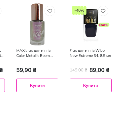
-40%
1
MAXI лак для нігтів
Лак для нігтів Wibo
5
Color Metallic Boom,
New Extreme 34, 8.5 мл
№3, 10 мл
₴
59,90 ₴
89,00 ₴
149,00 ₴
Купити
Купити
re 14
34