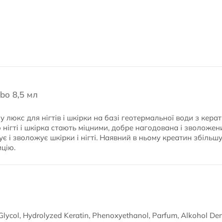
bo 8,5 мл
люкс для нігтів і шкірки на базі геотермальної води з кера
о нігті і шкірка стають міцними, добре нагодована і зволоже
рує і зволожує шкірки і нігті. Наявний в ньому креатин збільш
цію.
 Glycol, Hydrolyzed Keratin, Phenoxyethanol, Parfum, Alkohol De