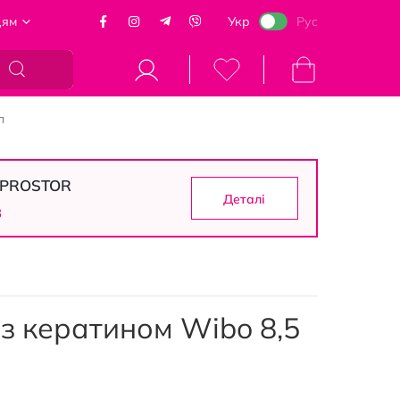
цям
Укр
Рус
Кошик
л
в PROSTOR
Деталі
3
 з кератином Wibo 8,5