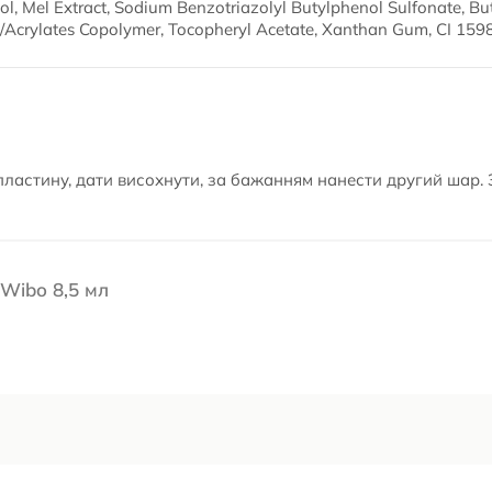
l, Mel Extract, Sodium Benzotriazolyl Butylphenol Sulfonate, Bute
e/Acrylates Copolymer, Tocopheryl Acetate, Xanthan Gum, CI 1598
пластину, дати висохнути, за бажанням нанести другий шар. 
 Wibo 8,5 мл