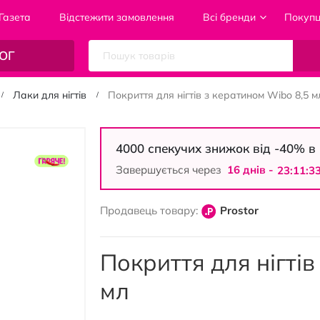
Газета
Відстежити замовлення
Всі бренди
Покуп
ОГ
Лаки для нігтів
Покриття для нігтів з кератином Wibo 8,5 м
4000 спекучих знижок від -40% 
Завершується через
16 днiв -
23:11:3
Продавець товару:
Prostor
Покриття для нігтів
мл