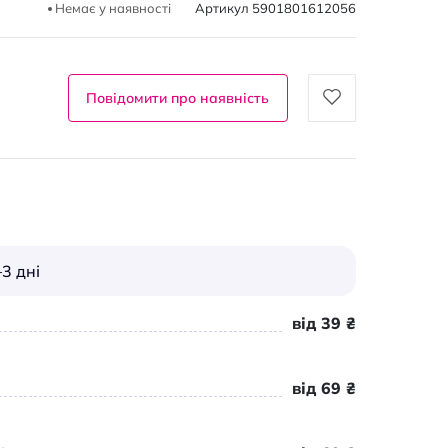
Немає у наявності
Артикул
5901801612056
Повідомити про наявність
3 дні
від 39 ₴
від 69 ₴