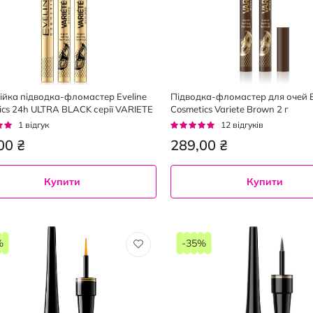
ійка підводка-фломастер Eveline
Підводка-фломастер для очей E
ics 24h ULTRA BLACK серії VARIETE
Cosmetics Variete Brown 2 г
г:
Рейтинг:
1
відгук
12
відгуків
95%
00 ₴
289,00 ₴
Купити
Купити
%
-35%