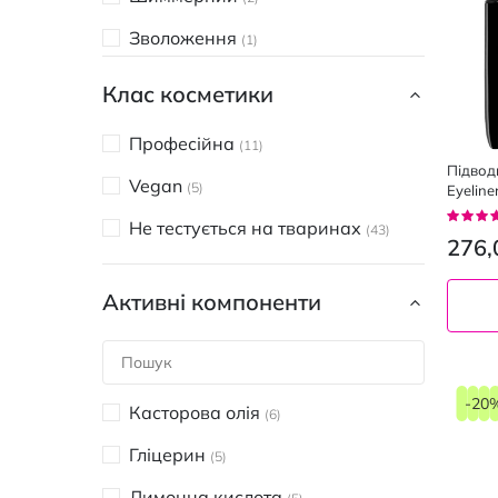
Зволоження
1
Клас косметики
Професійна
11
Підводк
Vegan
5
Eyeline
Рейтин
Не тестується на тваринах
43
93%
276,
Активні компоненти
-20
Касторова олія
6
Гліцерин
5
Лимонна кислота