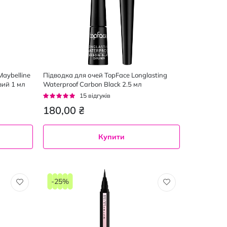
aybelline
Підводка для очей TopFace Longlasting
вий 1 мл
Waterproof Carbon Black 2.5 мл
Рейтинг:
15
відгуків
93%
180,00 ₴
Купити
-25%