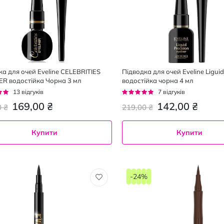
ка для очей Eveline CELEBRITIES
Підводка для очей Eveline Liguid 
ER водостійка Чорна 3 мл
водостійка чорна 4 мл
г:
Рейтинг:
13
відгуків
7
відгуків
94%
169,00 ₴
142,00 ₴
0 ₴
219,00 ₴
Купити
Купити
-24%