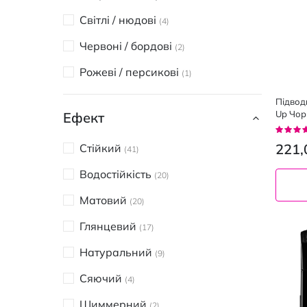
Світлі / нюдові
4
Червоні / бордові
2
Рожеві / персикові
1
Підвод
Up Чорн
Ефект
Рейтин
93%
221,
Стійкий
41
Водостійкість
20
Матовий
20
Глянцевий
17
Натуральний
9
Сяючий
4
Шиммерний
2