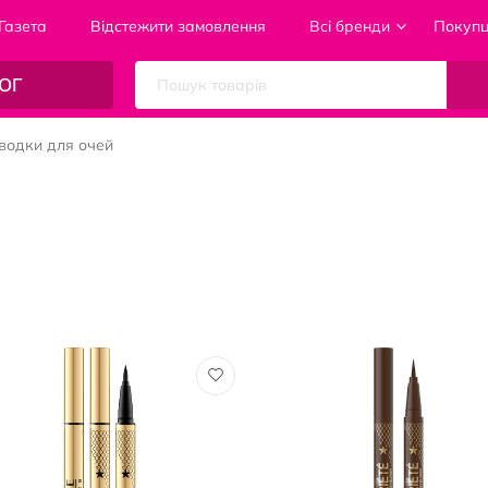
Газета
Відстежити замовлення
Всі бренди
Покуп
ОГ
водки для очей