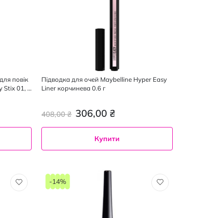
для повік
Підводка для очей Maybelline Hyper Easy
 Stix 01, 1
Liner корчинева 0.6 г
306,00 ₴
408,00 ₴
Купити
-14%