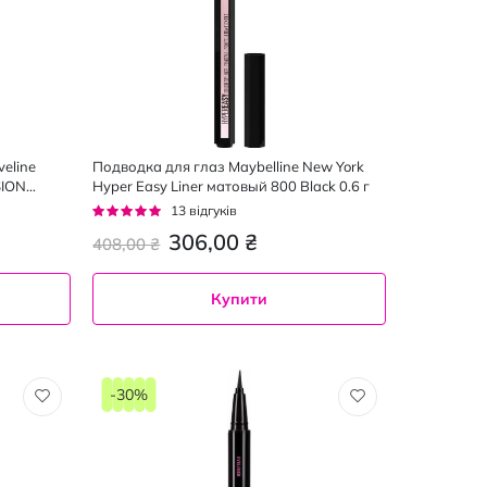
eline
Подводка для глаз Maybelline New York
SION
Hyper Easy Liner матовый 800 Black 0.6 г
Рейтинг:
13
відгуків
95%
306,00 ₴
408,00 ₴
Купити
-30%