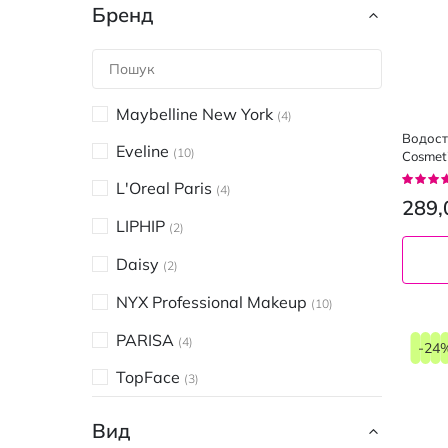
Бренд
Maybelline New York
4
Водост
Eveline
10
Cosmet
Рейтин
L'Oreal Paris
4
100%
289,
LIPHIP
2
Daisy
2
NYX Professional Makeup
10
PARISA
4
-24
TopFace
3
Bourjois
2
Вид