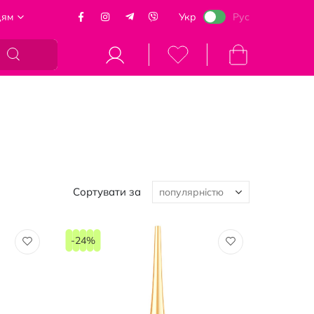
цям
Укр
Рус
Кошик
Сортувати за
-24%