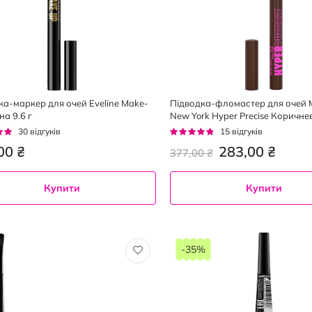
ка-маркер для очей Eveline Make-
Підводка-фломастер для очей M
а 9.6 г
New York Hyper Precise Коричне
г:
Рейтинг:
30
відгуків
15
відгуків
92%
00 ₴
283,00 ₴
377,00 ₴
Купити
Купити
-35%