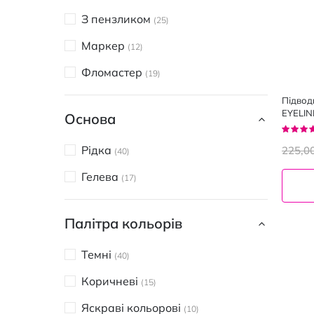
Color Me
2
З пензликом
25
LORENA beauty
4
Маркер
12
Lumene
1
Фломастер
19
MAX FACTOR
2
Підвод
MAXI color
1
EYELIN
Основа
Рейтин
Pupa
2
95%
Рідка
225,0
40
Violetta
1
Гелева
17
Wibo
6
Палітра кольорів
Темні
40
Коричневі
15
Яскраві кольорові
10