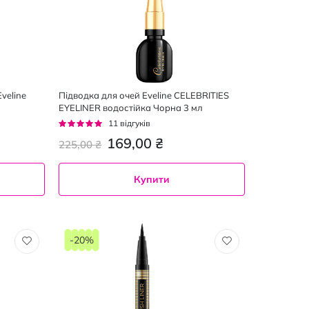
veline
Підводка для очей Eveline CELEBRITIES
EYELINER водостійка Чорна 3 мл
Рейтинг:
11
відгуків
95%
169,00 ₴
225,00 ₴
Купити
-20%