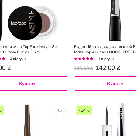
а для очей TopFace Instyle Gel
Водостійка підводка для очей Ev
r 02 Rose Brown 3.5 г
Матт чорний серії LIQUID PRECI
EYELINER 2000 PROCENT 4 мл
г:
Рейтинг:
14
відгуків
11
відгуків
95%
00 ₴
142,00 ₴
219,00 ₴
Купити
Купити
%
-24%