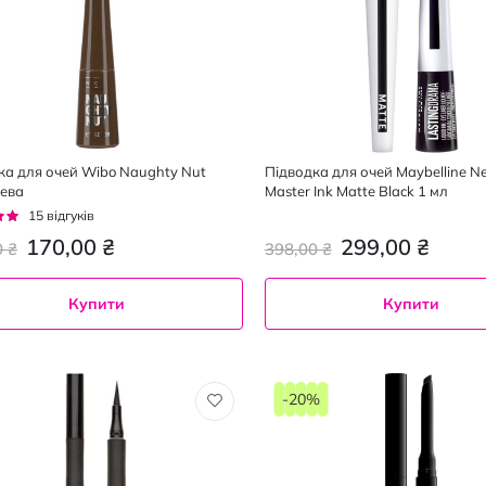
ка для очей Wibo Naughty Nut
Підводка для очей Maybelline N
ева
Master Ink Matte Black 1 мл
г:
15
відгуків
170,00 ₴
299,00 ₴
0 ₴
398,00 ₴
Купити
Купити
-20%