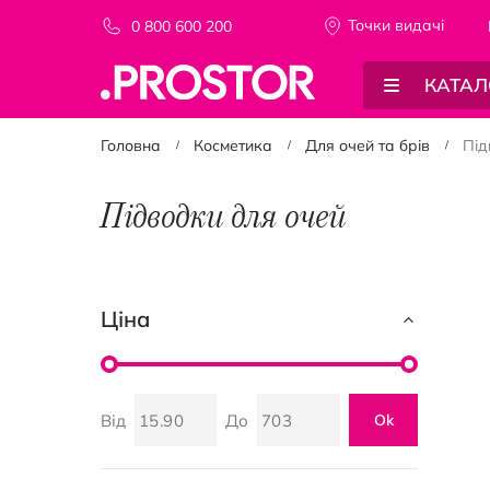
Точки видачi
0 800 600 200
КАТАЛ
Головна
Косметика
Для очей та брів
Під
Підводки для очей
Ціна
Від
До
Ok