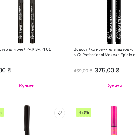
тер для очей PARISA PF01
Водостійка крем-гель підводка 
NYX Professional Makeup Epic Inky
г
00 ₴
375,00 ₴
469,00 ₴
Купити
Купити
%
-50%