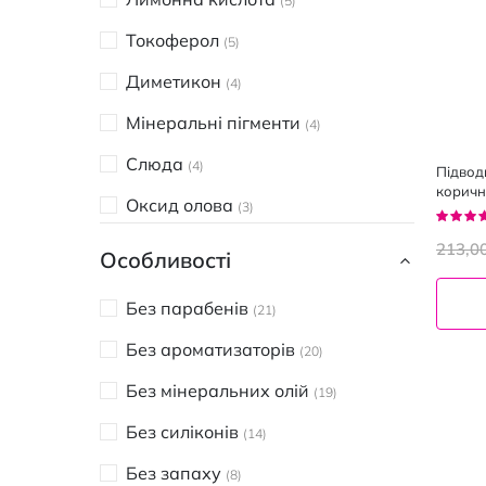
5
Токоферол
5
Диметикон
4
Мінеральні пігменти
4
Слюда
4
Підвод
коричн
Оксид олова
3
Рейтин
92%
Алантоїн
213,0
3
Особливості
Бісаболол
3
Без парабенів
21
Вітамін Е
3
Без ароматизаторів
20
Карнаубський віск
2
Без мінеральних олій
19
Д-пантенол
2
Без силіконів
14
Бентоніт
1
Без запаху
8