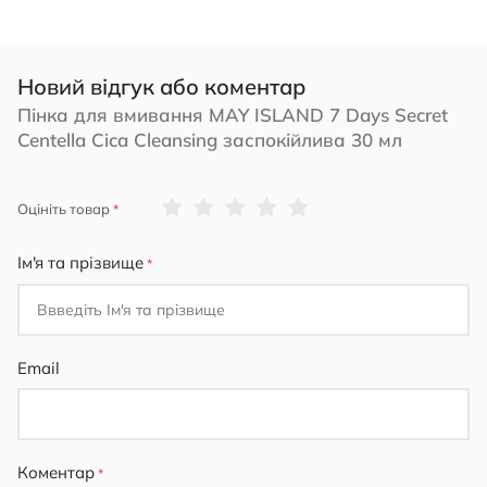
Новий відгук або коментар
Пінка для вмивання MAY ISLAND 7 Days Secret
Centella Cica Cleansing заспокійлива 30 мл
1
2
3
4
5
Оцініть товар
star
stars
stars
stars
stars
Ім'я та прізвище
Email
Коментар