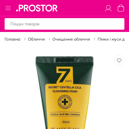
Toggle
Коши
Nav
Головна
Обличчя
Очищення обличчя
Пінки і муси дл
Перейти
до
кінця
галереї
зображень