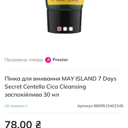
Перейти
до
Продавець товару:
Prostor
початку
галереї
зображень
Пінка для вмивання MAY ISLAND 7 Days
Secret Centella Cica Cleansing
заспокійлива 30 мл
В наявності
Артикул
8809515402345
78,00 ₴