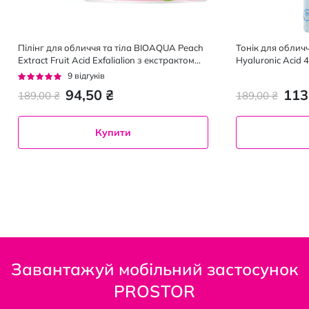
Пілінг для обличчя та тіла BIOAQUA Peach
Тонік для обличч
Extract Fruit Acid Exfalialion з екстрактом
Hyaluronic Acid 4
персика та фруктовими кислотами 140 г
зволожуючий 20
Рейтинг:
9
відгуків
98%
94,50 ₴
113
189,00 ₴
189,00 ₴
Купити
Завантажуй мобільний застосунок
PROSTOR