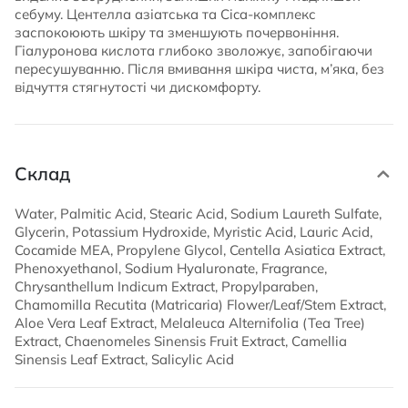
себуму. Центелла азіатська та Cica-комплекс
заспокоюють шкіру та зменшують почервоніння.
Гіалуронова кислота глибоко зволожує, запобігаючи
пересушуванню. Після вмивання шкіра чиста, м’яка, без
відчуття стягнутості чи дискомфорту.
Склад
Water, Palmitic Acid, Stearic Acid, Sodium Laureth Sulfate,
Glycerin, Potassium Hydroxide, Myristic Acid, Lauric Acid,
Cocamide MEA, Propylene Glycol, Centella Asiatica Extract,
Phenoxyethanol, Sodium Hyaluronate, Fragrance,
Chrysanthellum Indicum Extract, Propylparaben,
Chamomilla Recutita (Matricaria) Flower/Leaf/Stem Extract,
Aloe Vera Leaf Extract, Melaleuca Alternifolia (Tea Tree)
Extract, Chaenomeles Sinensis Fruit Extract, Camellia
Sinensis Leaf Extract, Salicylic Acid