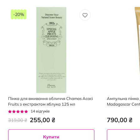
-20%
Пінка для вмивання обличчя Chamos Acaci
Ампульна пінка
Fruits з екстрактом яблука 125 мл
Madagascar Cent
екстрактом цент
Рейтинг:
14
відгуків
93%
255,00 ₴
790,00 ₴
319,00 ₴
Купити