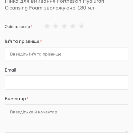
Пінка для вмивання Fortheskin Hyaluron
Cleansing Foam зволожуюча 180 мл
1
2
3
4
5
Оцініть товар
star
stars
stars
stars
stars
Ім'я та прізвище
Email
Коментар