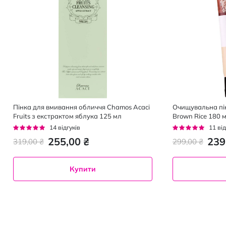
Пінка для вмивання обличчя Chamos Acaci
Очищувальна пін
Fruits з екстрактом яблука 125 мл
Brown Rice 180 
Рейтинг:
Рейтинг:
14
відгуків
11
від
93%
95%
255,00 ₴
239
319,00 ₴
299,00 ₴
Купити