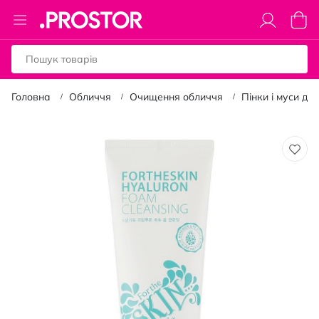
Toggle
Коши
Nav
Головна
Обличчя
Очищення обличчя
Пінки і муси дл
Перейти
до
кінця
галереї
зображень