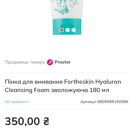
Перейти
до
Продавець товару:
Prostor
початку
галереї
зображень
Пінка для вмивання Fortheskin Hyaluron
Cleansing Foam зволожуюча 180 мл
В наявності
Артикул
8809598150089
350,00 ₴