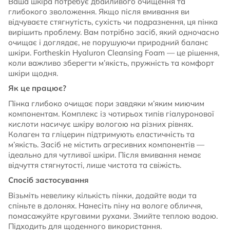
Ваша шкіра потребує дбайливого очищення та
глибокого зволоження. Якщо після вмивання ви
відчуваєте стягнутість, сухість чи подразнення, ця пінка
вирішить проблему. Вам потрібно засіб, який одночасно
очищає і доглядає, не порушуючи природний баланс
шкіри. Fortheskin Hyaluron Cleansing Foam — це рішення,
коли важливо зберегти м’якість, пружність та комфорт
шкіри щодня.
Як це працює?
Пінка глибоко очищає пори завдяки м’яким миючим
компонентам. Комплекс із чотирьох типів гіалуронової
кислоти насичує шкіру вологою на різних рівнях.
Колаген та гліцерин підтримують еластичність та
м’якість. Засіб не містить агресивних компонентів —
ідеально для чутливої шкіри. Після вмивання немає
відчуття стягнутості, лише чистота та свіжість.
Спосіб застосування
Візьміть невелику кількість пінки, додайте води та
спіньте в долонях. Нанесіть піну на вологе обличчя,
помасажуйте круговими рухами. Змийте теплою водою.
Підходить для щоденного використання.