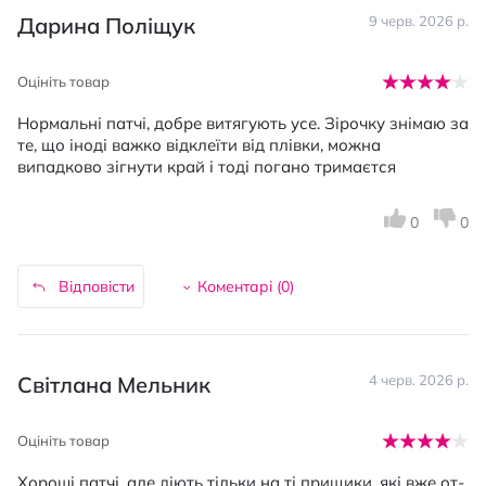
Дарина Поліщук
9 черв. 2026 р.
Оцініть товар
Нормальні патчі, добре витягують усе. Зірочку знімаю за
те, що іноді важко відклеїти від плівки, можна
випадково зігнути край і тоді погано тримаєтся
0
0
Відповісти
Коментарі (
0
)
Світлана Мельник
4 черв. 2026 р.
Оцініть товар
Хороші патчі, але діють тільки на ті прищики, які вже от-