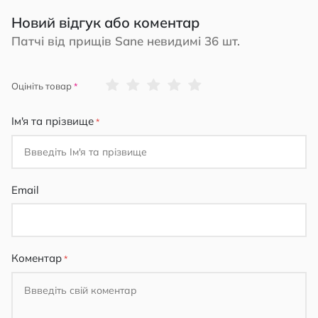
Новий відгук або коментар
Патчі від прищів Sane невидимі 36 шт.
1
2
3
4
5
Оцініть товар
star
stars
stars
stars
stars
Ім'я та прізвище
Email
Коментар