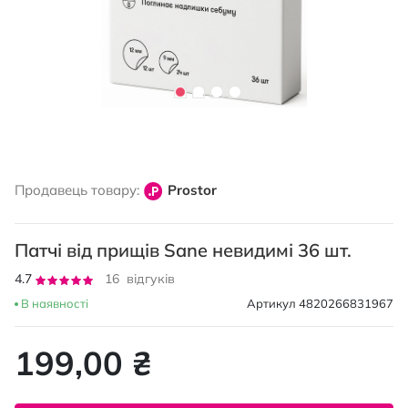
Перейти
до
Продавець товару:
Prostor
початку
галереї
зображень
Патчі від прищів Sane невидимі 36 шт.
Рейтинг:
4.7
16
відгуків
94
100
% of
В наявності
Артикул
4820266831967
199,00 ₴