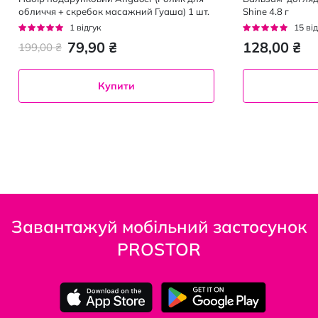
обличчя + скребок масажний Гуаша) 1 шт.
Shine 4.8 г
Рейтинг:
Рейтинг:
1
відгук
15
від
100%
93%
79,90 ₴
128,00 ₴
199,00 ₴
Купити
Завантажуй мобільний застосунок
PROSTOR