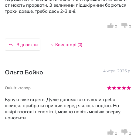
от мають прорвати. З великими підшкірними борються
трохи довше, треба десь 2-3 дні.
0
0
Відповісти
Коментарі (
0
)
Ольга Бойко
4 черв. 2026 р.
Оцініть товар
Купую вже втретє. Дуже допомагають коли треба
швидко прибрати прищик перед якоюсь подією. На
шкірі взагалі непомітні, можна навіть макіяж зверху
наносити
0
0