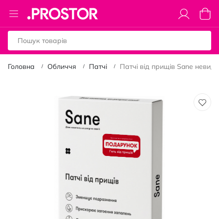
Toggle
Коши
Nav
Головна
Обличчя
Патчі
Патчі від прищів Sane невидим
Перейти
до
кінця
галереї
зображень