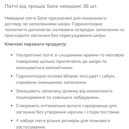
Патчі від прищів Sane невидимі 36 шт.
Невидимі патчі Sane призначені для локального
догляду за запаленнями шкіри. Гідроколоїдна
технологія допомагає ізолювати осередок запалення та
прискорити загоєння без пересушування шкіри.
Ключові переваги продукту:
Ультратонкі патчі зі скошеними краями та матовою
поверхнею щільно прилягають до шкіри та
залишаються непомітними.
Гідроколоїдна основа вбирає екссудат і себум,
сприяючи зменшенню запалення.
Захищають запалену ділянку від механічного
пошкодження та зовнішніх забруднень.
Створюють оптимальне вологе середовище для
загоєння без утворення кірочок і слідів постакне.
У наборі патчі різних розмірів для точкового
застосування.