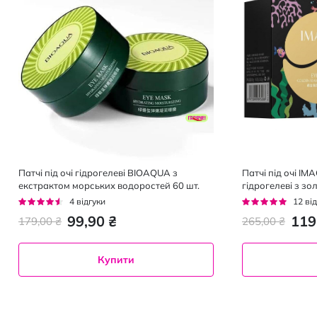
Патчі під очі гідрогелеві BIOAQUA з
Патчі під очі I
екстрактом морських водоростей 60 шт.
гідрогелеві з зо
60 шт.
Рейтинг:
Рейтинг:
4
відгуки
12
від
85%
93%
99,90 ₴
119
179,00 ₴
265,00 ₴
Купити