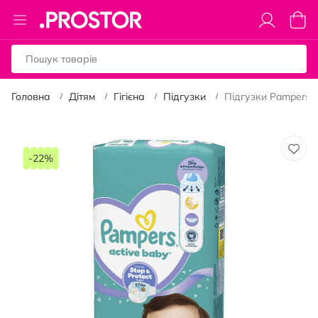
Toggle
Коши
Nav
Головна
Дітям
Гігієна
Підгузки
Підгузки Pampers Ac
Перейти
до
-22%
кінця
галереї
зображень