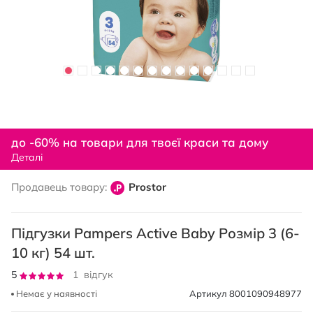
Перейти
до
до -60% на товари для твоєї краси та дому
початку
Деталі
галереї
зображень
Продавець товару:
Prostor
Підгузки Pampers Active Baby Розмір 3 (6-
10 кг) 54 шт.
Рейтинг:
5
1
відгук
100
100
% of
Немає у наявності
Артикул
8001090948977