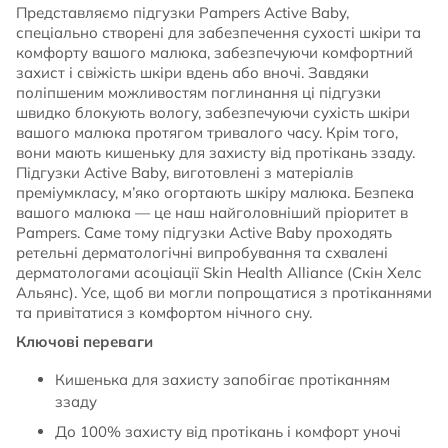
Представляємо підгузки Pampers Active Baby,
спеціально створені для забезпечення сухості шкіри та
комфорту вашого малюка, забезпечуючи комфортний
захист і свіжість шкіри вдень або вночі. Завдяки
поліпшеним можливостям поглинання ці підгузки
швидко блокують вологу, забезпечуючи сухість шкіри
вашого малюка протягом тривалого часу. Крім того,
вони мають кишеньку для захисту від протікань ззаду.
Підгузки Active Baby, виготовлені з матеріалів
преміумкласу, м’яко огортають шкіру малюка. Безпека
вашого малюка — це наш найголовніший пріоритет в
Pampers. Саме тому підгузки Active Baby проходять
ретельні дерматологічні випробування та схвалені
дерматологами асоціації Skin Health Alliance (Скін Хелс
Альянс). Усе, щоб ви могли попрощатися з протіканнями
та привітатися з комфортом нічного сну.
Ключові переваги
Кишенька для захисту запобігає протіканням
ззаду
До 100% захисту від протікань і комфорт уночі