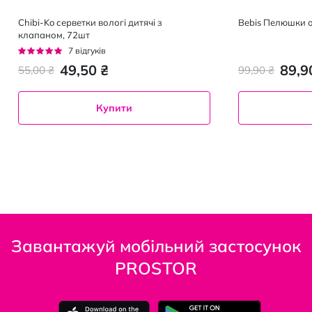
Chibi-Ko серветки вологі дитячі з
Bebis Пелюшки о
клапаном, 72шт
Рейтинг:
7
відгуків
100%
49,50 ₴
89,9
55,00 ₴
99,90 ₴
Купити
Завантажуй мобільний застосунок
PROSTOR