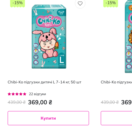
-15%
-15%
Chibi-Ko підгузки дитячі L 7-14 кг, 50 шт
Chibi-Ko підгузки
Рейтинг:
22
відгуки
100%
369,00 ₴
369
439,00 ₴
439,00 ₴
Купити