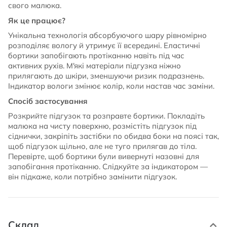
свого малюка.
Як це працює?
Унікальна технологія абсорбуючого шару рівномірно
розподіляє вологу й утримує її всередині. Еластичні
бортики запобігають протіканню навіть під час
активних рухів. М'які матеріали підгузка ніжно
прилягають до шкіри, зменшуючи ризик подразнень.
Індикатор вологи змінює колір, коли настав час заміни.
Спосіб застосування
Розкрийте підгузок та розправте бортики. Покладіть
малюка на чисту поверхню, розмістіть підгузок під
сіднички, закріпіть застібки по обидва боки на поясі так,
щоб підгузок щільно, але не туго прилягав до тіла.
Перевірте, щоб бортики були вивернуті назовні для
запобігання протіканню. Слідкуйте за індикатором —
він підкаже, коли потрібно замінити підгузок.
Склад