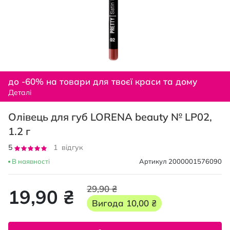
Перейти
до
до -60% на товари для твоєї краси та дому
початку
Деталі
галереї
зображень
Олівець для губ LORENA beauty № LP02,
1.2 г
Рейтинг:
5
1
відгук
100
100
% of
В наявності
Артикул
2000001576090
29,90 ₴
19,90 ₴
Вигода
10,00 ₴