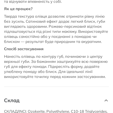
та відчувати впевненість у собі.
Як це працює?
Тверда текстура олівця дозволяє отримати рівну лінію
без зусиль. Сатиновий ефект додає легкий блиск, губи
виглядають здоровими. Рожево-персиковий відтінок
підлаштовується під різні типи макіяжу. Використовуйте
олівець самостійно або у поєднанні з помадою чи
блиском — результат буде природним та акуратним.
Спосіб застосування
Нанесіть олівець по контуру губ, починаючи з центру
верхньої губи. За бажанням заштрихуйте всю поверхню
губ для ефекту помади. Підкресліть форму, додайте
улюблену помаду або блиск. Для ідеальної лінії
використовуйте точилку перед кожним застосуванням.
Склад
СКЛАД/INCI: Ozokerite, Polyethylene, C10-18 Triglycerides,