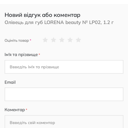
Новий відгук або коментар
Олівець для губ LORENA beauty № LP02, 1.2 г
1
2
3
4
5
Оцініть товар
star
stars
stars
stars
stars
Ім'я та прізвище
Email
Коментар