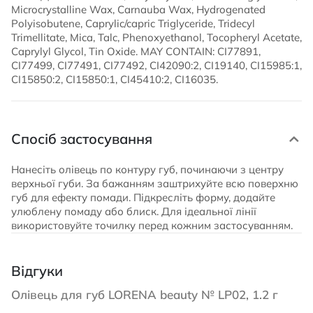
Microcrystalline Wax, Carnauba Wax, Hydrogenated
Polyisobutene, Caprylic/capric Triglyceride, Tridecyl
Trimellitate, Mica, Talc, Phenoxyethanol, Tocopheryl Acetate,
Caprylyl Glycol, Tin Oxide. MAY CONTAIN: CI77891,
CI77499, CI77491, CI77492, CI42090:2, CI19140, CI15985:1,
CI15850:2, CI15850:1, CI45410:2, CI16035.
Спосіб застосування
Нанесіть олівець по контуру губ, починаючи з центру
верхньої губи. За бажанням заштрихуйте всю поверхню
губ для ефекту помади. Підкресліть форму, додайте
улюблену помаду або блиск. Для ідеальної лінії
використовуйте точилку перед кожним застосуванням.
Відгуки
Олівець для губ LORENA beauty № LP02, 1.2 г