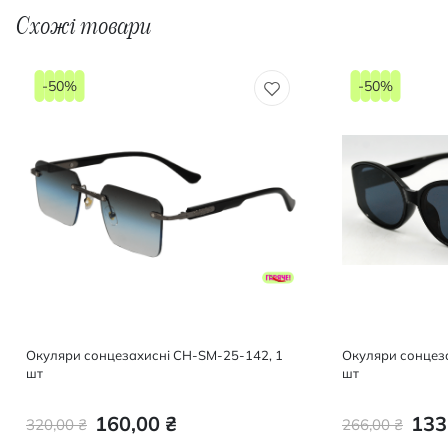
Схожі товари
-50%
-50%
Окуляри сонцезахисні CH-SM-25-142, 1
Окуляри сонцезахисні CH-S
шт
шт
160,00 ₴
133
320,00 ₴
266,00 ₴