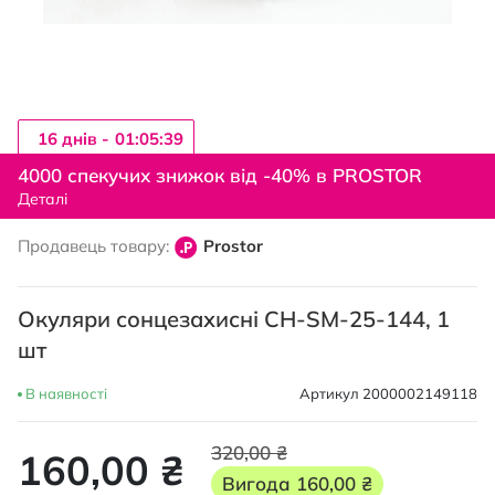
16 днiв -
01:05:38
Перейти
до
4000 спекучих знижок від -40% в PROSTOR
початку
Деталі
галереї
зображень
Продавець товару:
Prostor
Окуляри сонцезахисні CH-SM-25-144, 1
шт
В наявності
Артикул
2000002149118
320,00 ₴
160,00 ₴
Вигода
160,00 ₴