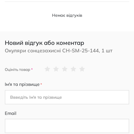
Немає відгуків
Новий відгук або коментар
Окуляри сонцезахисні CH-SM-25-144, 1 шт
1
2
3
4
5
Оцініть товар
star
stars
stars
stars
stars
Ім'я та прізвище
Email