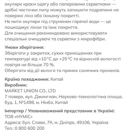
окуляри краєм одягу або паперовими серветками —
дрібні часточки пилу можуть залишити подряпини на
поверхні лінз або їхньому покритті.
Не мити окуляри під струменем гарячої води — це
пошкоджує лінзи та їхнє покриття.
Для очищення рекомендовано використовувати
спеціальні очищувачі та серветки з мікрофібри.
Умови зберігання:
Зберігати у закритих, сухих приміщеннях при
температурі від +10 °C до +25 °C та відносній вологості
повітря не більше 70 %.
Оберігати від дії вологи та прямих сонячних променів.
Країна походження:
Китай
Виробник:
MARKET UNION CO., LTD
7 поверх, вул. Джингнан, Науково-технологічна площа,
буд. 1, №1498, м. Нінбо, Китай
Імпортер / Уповноважений представник в Україні:
ТОВ «НУМІС»
Адреса: бул. Слави, 7К, м. Дніпро, 49106, Україна
Тел.: 0 800 600 200