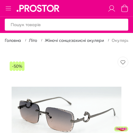
Toggle
Коши
Nav
Головна
Літо
Жіночі сонцезахисні окуляри
Окуляри с
Перейти
до
-50%
кінця
галереї
зображень