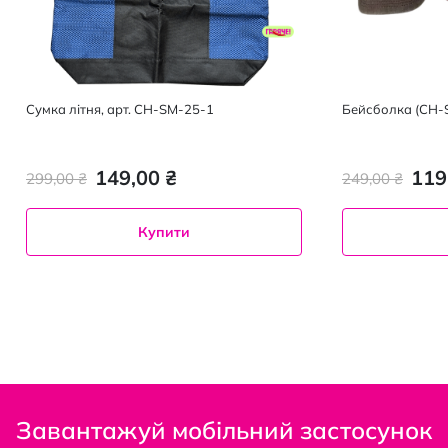
Сумка літня, арт. CH-SM-25-1
Бейсболка (CH-S
149,00 ₴
119
299,00 ₴
249,00 ₴
Купити
Завантажуй мобільний застосунок