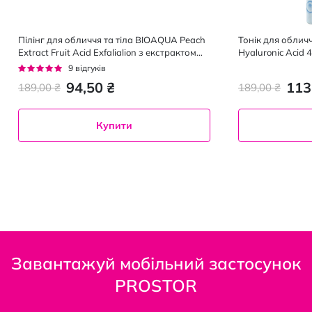
Пілінг для обличчя та тіла BIOAQUA Peach
Тонік для обличч
Extract Fruit Acid Exfalialion з екстрактом
Hyaluronic Acid 4
персика та фруктовими кислотами 140 г
зволожуючий 20
Рейтинг:
9
відгуків
98%
94,50 ₴
113
189,00 ₴
189,00 ₴
Купити
Завантажуй мобільний застосунок
PROSTOR