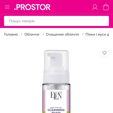
Toggle
Коши
Nav
Головна
Обличчя
Очищення обличчя
Пінки і муси дл
Перейти
до
кінця
галереї
зображень