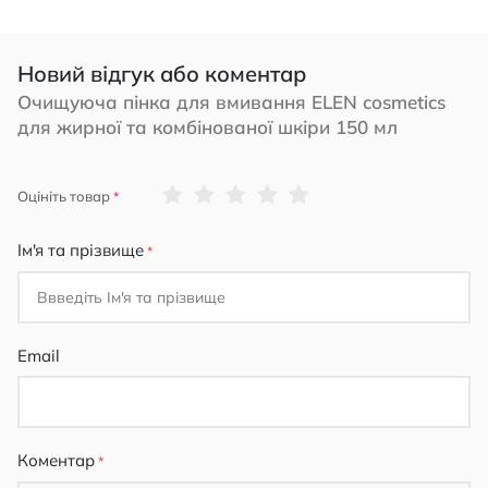
Новий відгук або коментар
Очищуюча пінка для вмивання ELEN cosmetics
для жирної та комбінованої шкіри 150 мл
1
2
3
4
5
Оцініть товар
star
stars
stars
stars
stars
Ім'я та прізвище
Email
Коментар