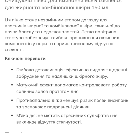
Очищуюча пінка для вмивання ELEN cosmetics
для жирної та комбінованої шкіри 150 мл
Ця пінка стане незамінним етапом догляду для
власників жирної та комбінованої шкіри, схильної до
появи блиску та недосконалостей. Легка повітряна
текстура забезпечує глибоке проникнення активних
компонентів у пори та сприяє тривалому відчуттю
свіжості.
Ключові переваги:
Глибока детоксикація: ефективно видаляє щоденні
забруднення та надлишки шкірного жиру.
Матуючий ефект: допомагає контролювати роботу
сальних залоз протягом дня.
Протизапальна дія: зменшує ризик появи висипань
та заспокоює подразнені ділянки.
М'яка дія: не містить агресивних сульфатів і не
викликає відчуття стягнутості.