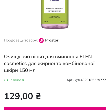
Перейти
до
Продавець товару:
Prostor
початку
галереї
зображень
Очищуюча пінка для вмивання ELEN
cosmetics для жирної та комбінованої
шкіри 150 мл
В наявності
Артикул
4820185229777
129,00 ₴