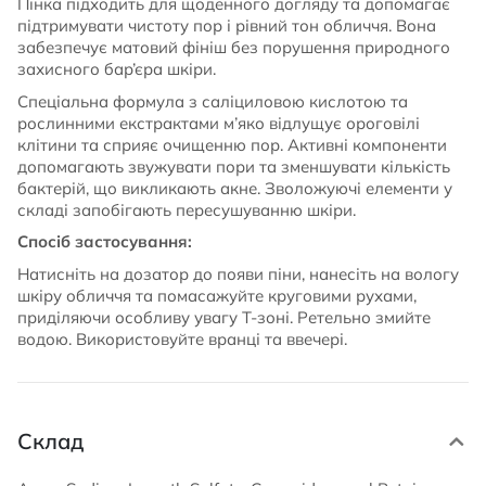
Пінка підходить для щоденного догляду та допомагає
підтримувати чистоту пор і рівний тон обличчя. Вона
забезпечує матовий фініш без порушення природного
захисного бар’єра шкіри.
Спеціальна формула з саліциловою кислотою та
рослинними екстрактами м’яко відлущує ороговілі
клітини та сприяє очищенню пор. Активні компоненти
допомагають звужувати пори та зменшувати кількість
бактерій, що викликають акне. Зволожуючі елементи у
складі запобігають пересушуванню шкіри.
Спосіб застосування:
Натисніть на дозатор до появи піни, нанесіть на вологу
шкіру обличчя та помасажуйте круговими рухами,
приділяючи особливу увагу Т-зоні. Ретельно змийте
водою. Використовуйте вранці та ввечері.
Склад