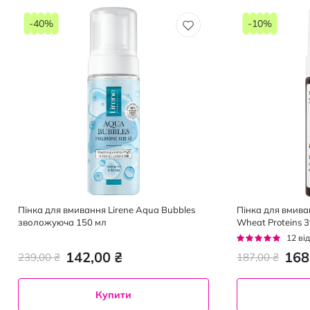
-40%
-10%
Пінка для вмивання Lirene Aqua Bubbles
Пінка для вмива
зволожуюча 150 мл
Wheat Proteins 
3%, 150 мл
Рейтинг:
12
від
93%
142,00 ₴
168
239,00 ₴
187,00 ₴
Купити