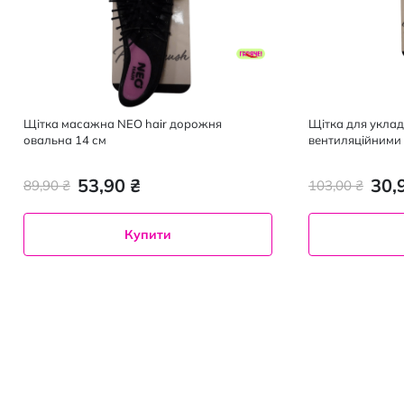
Щітка масажна NEO hair дорожня
Щітка для уклад
овальна 14 см
вентиляційними
ручкою
53,90 ₴
30,
89,90 ₴
103,00 ₴
Купити