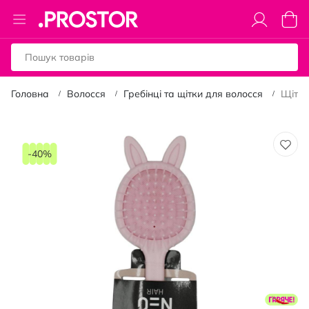
Toggle
Коши
Nav
Головна
Волосся
Гребінці та щітки для волосся
Щітка
Перейти
до
-40%
кінця
галереї
зображень