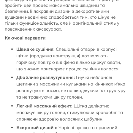
зробити цей процес максимально швидким та
безпечним. Її яскравий дизайн з декоративними
вушками неодмінно сподобається тим, хто цінує не
тільки функціональність, але й оригінальний стиль у
повсякденних аксесуарах.
Ключові переваги:
Швидке сушіння:
Спеціальні отвори в корпусі
щітки (продувна конструкція) дозволяють
гарячому повітрю від фена вільно циркулювати,
що значно прискорює процес сушіння волосся.
Дбайливе розплутування:
Гнучкі нейлонові
щетинки з масажними кульками на кінчиках м'яко
розплутують пасма, не пошкоджуючи їх структуру
та не травмуючи шкіру голови.
Легкий масажний ефект:
Щітка делікатно
масажує шкіру голови, стимулюючи кровообіг та
сприяючи здоров'ю волосяних цибулин.
Яскравий дизайн:
Чарівні вушка та приємний