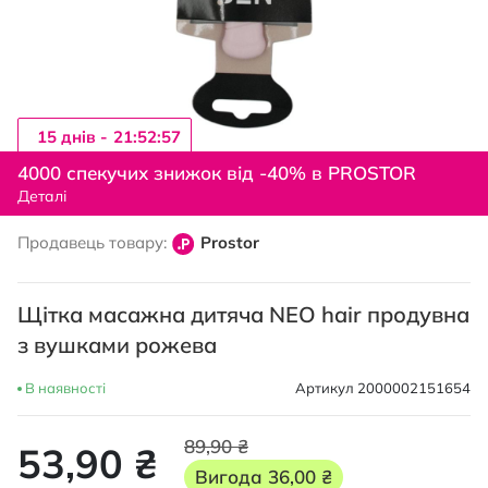
15 днiв -
21:52:56
Перейти
до
4000 спекучих знижок від -40% в PROSTOR
початку
Деталі
галереї
зображень
Продавець товару:
Prostor
Щітка масажна дитяча NEO hair продувна
з вушками рожева
В наявності
Артикул
2000002151654
89,90 ₴
53,90 ₴
Вигода
36,00 ₴