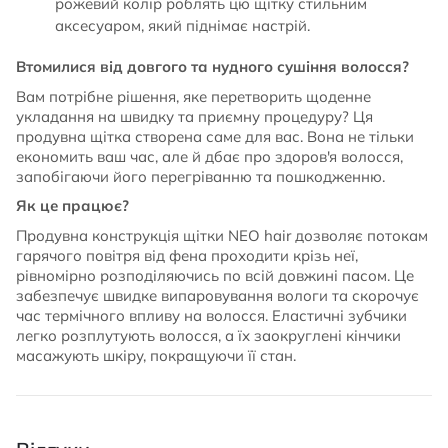
рожевий колір роблять цю щітку стильним
аксесуаром, який піднімає настрій.
Втомилися від довгого та нудного сушіння волосся?
Вам потрібне рішення, яке перетворить щоденне
укладання на швидку та приємну процедуру? Ця
продувна щітка створена саме для вас. Вона не тільки
економить ваш час, але й дбає про здоров'я волосся,
запобігаючи його перегріванню та пошкодженню.
Як це працює?
Продувна конструкція щітки NEO hair дозволяє потокам
гарячого повітря від фена проходити крізь неї,
рівномірно розподіляючись по всій довжині пасом. Це
забезпечує швидке випаровування вологи та скорочує
час термічного впливу на волосся. Еластичні зубчики
легко розплутують волосся, а їх заокруглені кінчики
масажують шкіру, покращуючи її стан.