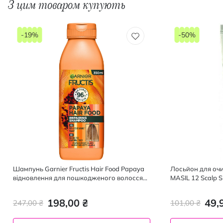
З цим товаром купують
-19%
-50%
Шампунь Garnier Fructis Hair Food Papaya
Лосьйон для оч
відновлення для пошкодженого волосся
MASIL 12 Scalp S
350 мл
198,00 ₴
49,
247,00 ₴
101,00 ₴