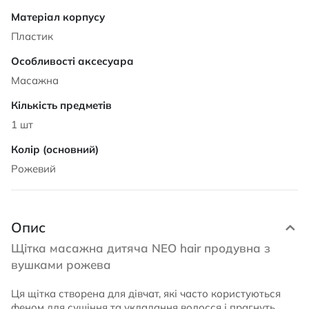
Пластик
Масажна
1 шт
Рожевий
Опис
Щітка масажна дитяча NEO hair продувна з
вушками рожева
Ця щітка створена для дівчат, які часто користуються
феном для сушіння та укладання волосся і прагнуть