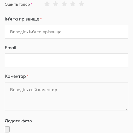
1
2
3
4
5
Оцініть товар
star
stars
stars
stars
stars
Ім'я та прізвище
Email
Коментар
Додати фото