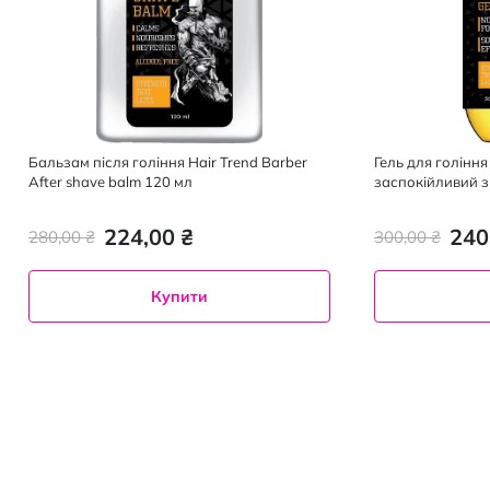
Бальзам після гоління Hair Trend Barber
Гель для гоління
After shave balm 120 мл
заспокійливий з
224,00 ₴
240
280,00 ₴
300,00 ₴
Купити