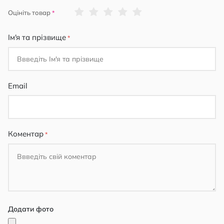
1
2
3
4
5
Оцініть товар
star
stars
stars
stars
stars
Ім'я та прізвище
Email
Коментар
Додати фото