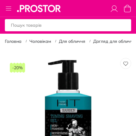
Toggle
Коши
Nav
Головна
Чоловікам
Для обличчя
Догляд для обличчя
Перейти
до
-20%
кінця
галереї
зображень