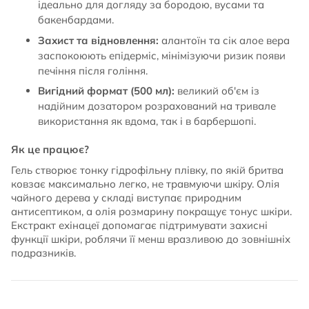
ідеально для догляду за бородою, вусами та
бакенбардами.
Захист та відновлення:
алантоїн та сік алое вера
заспокоюють епідерміс, мінімізуючи ризик появи
печіння після гоління.
Вигідний формат (500 мл):
великий об'єм із
надійним дозатором розрахований на тривале
використання як вдома, так і в барбершопі.
Як це працює?
Гель створює тонку гідрофільну плівку, по якій бритва
ковзає максимально легко, не травмуючи шкіру. Олія
чайного дерева у складі виступає природним
антисептиком, а олія розмарину покращує тонус шкіри.
Екстракт ехінацеї допомагає підтримувати захисні
функції шкіри, роблячи її менш вразливою до зовнішніх
подразників.