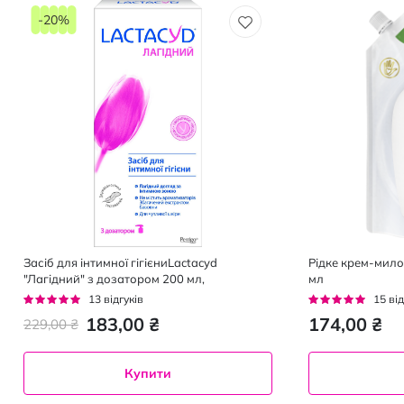
-20%
Засіб для інтимної гігієниLactacyd
Рідке крем-мило
"Лагідний" з дозатором 200 мл,
мл
Рейтинг:
Рейтинг:
13
відгуків
15
від
92%
93%
183,00 ₴
174,00 ₴
229,00 ₴
Купити