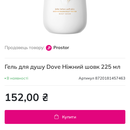
Перейти
до
Продавець товару:
Prostor
початку
галереї
зображень
Гель для душу Dove Ніжний шовк 225 мл
В наявності
Артикул
8720181457463
152,00 ₴
Купити