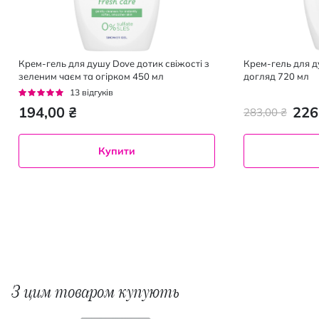
Крем-гель для душу Dove дотик свіжості з
Крем-гель для 
зеленим чаєм та огірком 450 мл
догляд 720 мл
Рейтинг:
13
відгуків
92%
194,00 ₴
226
283,00 ₴
Купити
З цим товаром купують