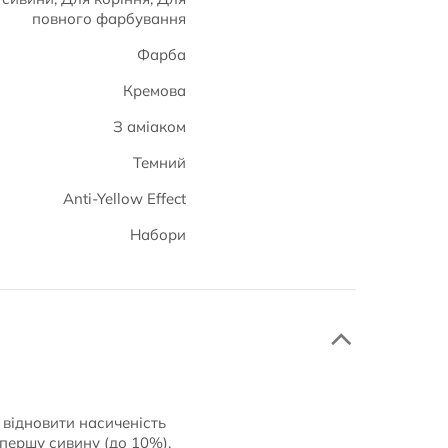
повного фарбування
Фарба
Кремова
З аміаком
Темний
Anti-Yellow Effect
Набори
 відновити насиченість
першу сивину (до 10%).