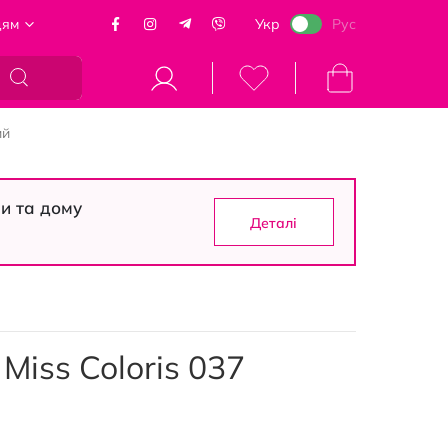
цям
Укр
Рус
Кошик
ий
си та дому
Деталі
Miss Coloris 037