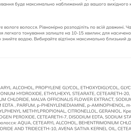
бування буде максимально наближений до вашого вихідного 
е вологе волосся. Рівномірно розподіліть по всій довжині. Ч
ля легкого тонування залиште на 10-15 хвилин; для насичено
но змийте водою. Вибирайте відтінок максимально близький 
EARYL ALCOHOL, PROPYLENE GLYCOL, ETHOXYDIGLYCOL, GLYC
ONIUM HYDROXIDE, ETHYLHEXYL STEARATE, CETEARETH-20
UM CHLORIDE, MALVA OFFICINALIS FLOWER EXTRACT, SODIUM
 EDTA , PARFUM, p-PHENYLENEDIAMINE, p-AMINOPHENOL, 
YLPHENYL METHYLPROPIONAL, CITRONELLOL, GERANIOL. Крем
OGEN PEROXIDE, CETEARETH-7, DISODIUM EDTA, SODIUM S
я волосся: AQUA, CETEARYL ALCOHOL, BEHENTRIMONIUM CH
ORIDE AND TRIDECETH-10, AVENA SATIVA KERNEL OIL, CETE