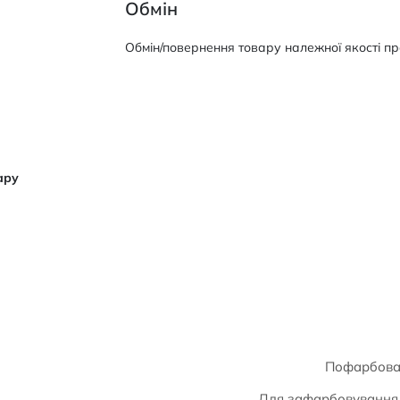
Обмін
Обмін/повернення товару належної якості про
ару
Пофарбован
Для зафарбовування 