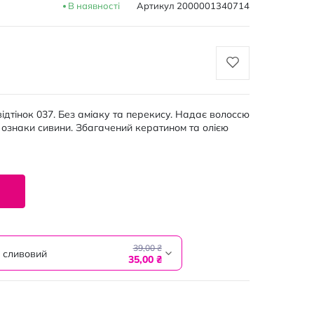
В наявності
Артикул
2000001340714
відтінок 037. Без аміаку та перекису. Надає волоссю
 ознаки сивини. Збагачений кератином та олією
39,00 ₴
 сливовий
35,00 ₴