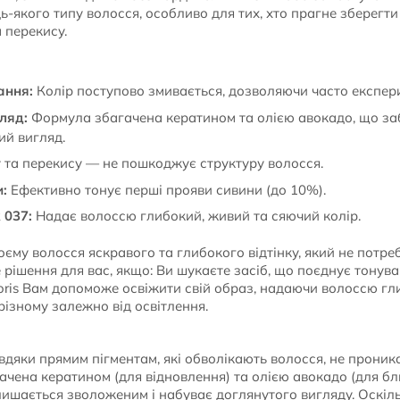
ь-якого типу волосся, особливо для тих, хто прагне зберегти 
а перекису.
ання:
Колір поступово змивається, дозволяючи часто експери
ляд:
Формула збагачена кератином та олією авокадо, що за
ий вигляд.
 та перекису — не пошкоджує структуру волосся.
:
Ефективно тонує перші прояви сивини (до 10%).
 037:
Надає волоссю глибокий, живий та сяючий колір.
єму волосся яскравого та глибокого відтінку, який не потре
 рішення для вас, якщо: Ви шукаєте засіб, що поєднує тонув
loris Вам допоможе освіжити свій образ, надаючи волоссю гл
різному залежно від освітлення.
вдяки прямим пігментам, які обволікають волосся, не проник
ачена кератином (для відновлення) та олією авокадо (для бл
лишається зволоженим і набуває доглянутого вигляду. Оскіл