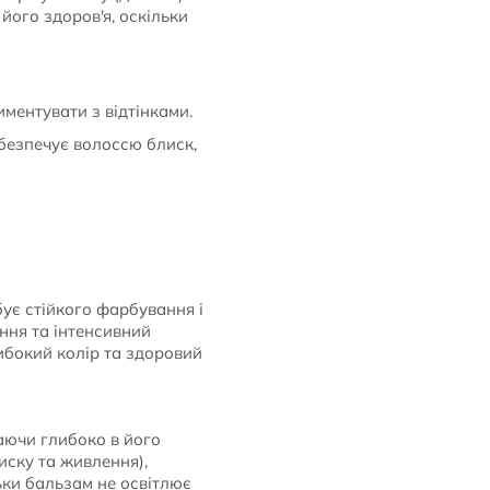
його здоров'я, оскільки
ментувати з відтінками.
безпечує волоссю блиск,
бує стійкого фарбування і
ання та інтенсивний
ибокий колір та здоровий
аючи глибоко в його
иску та живлення),
ьки бальзам не освітлює