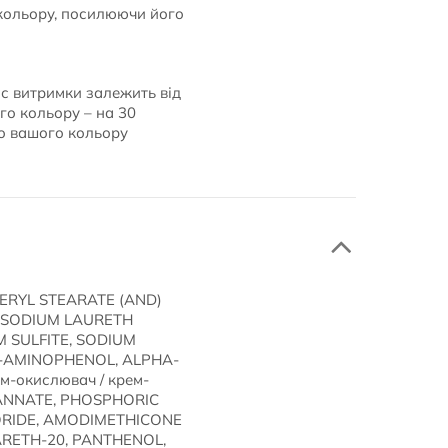
кольору, посилюючи його
ас витримки залежить від
го кольору – на 30
до вашого кольору
ERYL STEARATE (AND)
, SODIUM LAURETH
 SULFITE, SODIUM
m-AMINOPHENOL, ALPHA-
-окислювач / крем-
TANNATE, PHOSPHORIC
LORIDE, AMODIMETHICONE
ARETH-20, PANTHENOL,