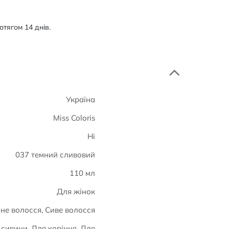
тягом 14 днів.
Україна
Miss Coloris
Ні
037 темний сливовий
110 мл
Для жінок
е волосся, Сиве волосся
сивини, Для коріння, Для