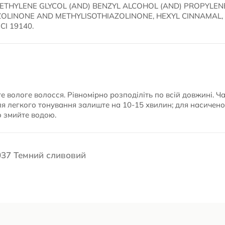
RIETHYLENE GLYCOL (AND) BENZYL ALCOHOL (AND) PROPYLEN
OLINONE AND METHYLISOTHIAZOLINONE, HEXYL CINNAMAL, 
CI 19140.
е вологе волосся. Рівномірно розподіліть по всій довжині. Ч
ля легкого тонування залиште на 10-15 хвилин; для насичено
о змийте водою.
 037 Темний сливовий