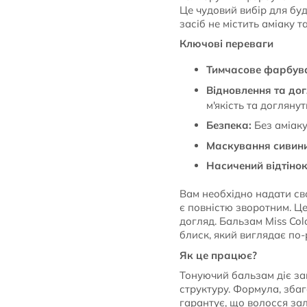
Це чудовий вибір для буд
засіб не містить аміаку т
Ключові переваги
Тимчасове фарбув
Відновлення та дог
м'якість та доглянут
Безпека:
Без аміаку
Маскування сивини
Насичений відтінок
Вам необхідно надати сво
є повністю зворотним. Це
догляд. Бальзам Miss Co
блиск, який виглядає по-
Як це працює?
Тонуючий бальзам діє за
структуру. Формула, збаг
гарантує, що волосся за