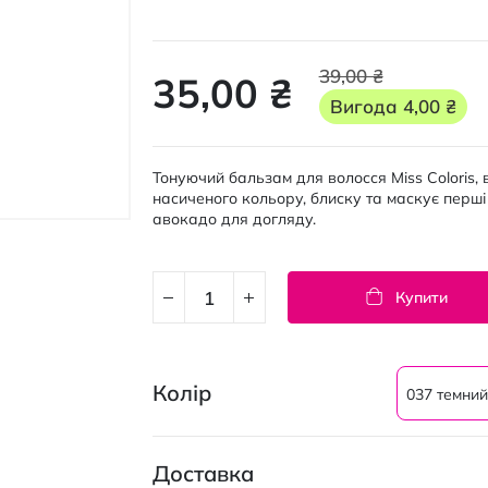
39,00 ₴
35,00 ₴
Вигода
4,00 ₴
Тонуючий бальзам для волосся Miss Coloris, 
насиченого кольору, блиску та маскує перші
авокадо для догляду.
Купити
Колір
037 темний
Доставка