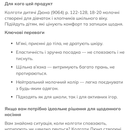
Для кого цей продукт
Колготи дитячі Дюна (9064) р. 122-128, 18-20 молочні
створені для дівчаток і хлопчиків шкільного віку.
Підійдуть дітям, які цінують комфорт та затишок щодня.
Ключові переваги
М’які, приємні до тіла, не дратують шкіру.
Еластичність і зручна посадка — не сповзають і не
тиснуть.
Щільна в’язка — витримують багато прань, не
протираються.
Нейтральний молочний колір — легко поєднувати
з будь-яким одягом.
Підходять як для школи, так і для активних ігор.
Якщо вам потрібно ідеальне рішення для щоденного
носіння
Вам знайома ситуація, коли колготи сповзають,
натирають чи швидко рвуться? Колготи Дюна створені,