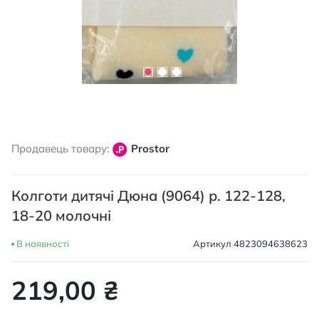
Перейти
до
Продавець товару:
Prostor
початку
галереї
зображень
Колготи дитячі Дюна (9064) р. 122-128,
18-20 молочні
В наявності
Артикул
4823094638623
219,00 ₴