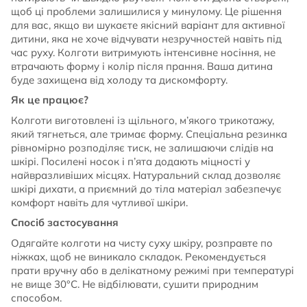
щоб ці проблеми залишилися у минулому. Це рішення
для вас, якщо ви шукаєте якісний варіант для активної
дитини, яка не хоче відчувати незручностей навіть під
час руху. Колготи витримують інтенсивне носіння, не
втрачають форму і колір після прання. Ваша дитина
буде захищена від холоду та дискомфорту.
Як це працює?
Колготи виготовлені із щільного, м’якого трикотажу,
який тягнеться, але тримає форму. Спеціальна резинка
рівномірно розподіляє тиск, не залишаючи слідів на
шкірі. Посилені носок і п’ята додають міцності у
найвразливіших місцях. Натуральний склад дозволяє
шкірі дихати, а приємний до тіла матеріал забезпечує
комфорт навіть для чутливої шкіри.
Спосіб застосування
Одягайте колготи на чисту суху шкіру, розправте по
ніжках, щоб не виникало складок. Рекомендується
прати вручну або в делікатному режимі при температурі
не вище 30°C. Не відбілювати, сушити природним
способом.