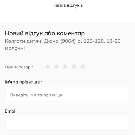
Немає відгуків
Новий відгук або коментар
Колготи дитячі Дюна (9064) р. 122-128, 18-20
молочні
1
2
3
4
5
Оцініть товар
star
stars
stars
stars
stars
Ім'я та прізвище
Email