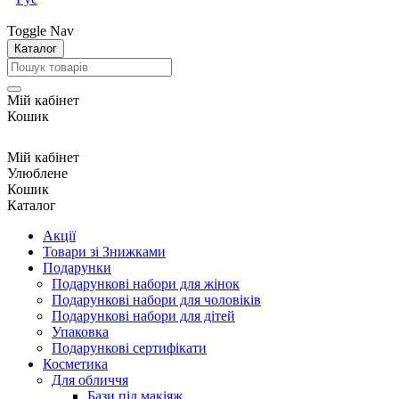
Toggle Nav
Каталог
Мій кабінет
Кошик
Мій кабінет
Улюблене
Кошик
Каталог
Акції
Товари зі Знижками
Подарунки
Подарункові набори для жінок
Подарункові набори для чоловіків
Подарункові набори для дітей
Упаковка
Подарункові сертифікати
Косметика
Для обличчя
Бази під макіяж