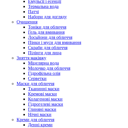
Емульсії і есенції
Термальна вода
Патчі
Набори для догляду
Очищення
Тоніки для обличчя
Гель для вмивання
Лосьйони для обличчя
Пінки і муси для вмивання
Скраби для обличчя
Пілінги для лица
Зняття макіяжу
Міцелярна вода
Молочко для обличчя
Гідрофільна олія
Серветки
Маски для обличчя
Тканинні маски
Кремові маски
Колагенові маски
Гідрогелеві маски
Глиняні маски
Нічні маски
Креми для обличчя
Денні креми