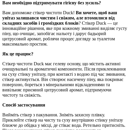
Вам необхідно підтримувати гігієну без зусиль?
Вам допоможе стікер чистоти Duck!
Ви хочете, щоб ваш
унітаз залишався чистим і свіжим, але втомилися від
складних засобів і громіздких блоків
? Стікер Duck — це
інноваційне рішення, яке при кожному змиванні виділяє густу
піну, що очищає, запобігає нальоту і дарує бадьорий
цитрусовий аромат, роблячи процес догляду за туалетом
максимально простим.
Як це працює?
Стікер чистоти Duck має гелеву основу, що містить активні
очищувальні та ароматичні компоненти. Після приклеювання
на суху стінку унітазу, при контакті з водою під час змивання,
стікер активується. Він створює насичену піну, яка покриває
поверхню, бореться з мінеральними відкладеннями та
вивільняє приємний цитрусовий аромат, підтримуючи
чистоту та свіжість.
Спосіб застосування
Вийміть стікер з пакування. Зніміть захисну плівку.
Приклейте стікер на чисту та суху внутрішню стінку унітазу
ближче до обідка у місці, де стікає вода. Ретельно притисніть.