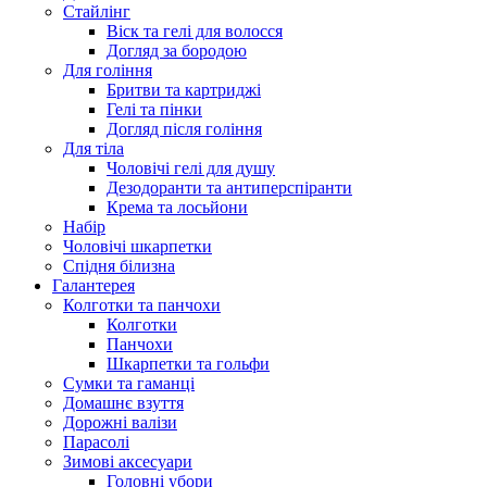
Стайлінг
Віск та гелі для волосся
Догляд за бородою
Для гоління
Бритви та картриджі
Гелі та пінки
Догляд після гоління
Для тіла
Чоловічі гелі для душу
Дезодоранти та антиперспіранти
Крема та лосьйони
Набір
Чоловічі шкарпетки
Спідня білизна
Галантерея
Колготки та панчохи
Колготки
Панчохи
Шкарпетки та гольфи
Сумки та гаманці
Домашнє взуття
Дорожні валізи
Парасолі
Зимові аксесуари
Головні убори