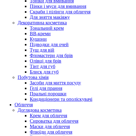
Тоніки для вмивання
Пінки і муси для вмивання
Скраби і пілінги для обличчя
Для зняття макіяжу
Декоративна косметика
Тональний крем
BB-креми
Кушони
Підводки для очей
Туш для вій
Фломастери для брів
Олівці для брів
Тінт для губ
Блиск для губ
Побутова хімія
Засоби для миття посуду
Гелі для прання
Пральні порошки
Кондиціонери та ополіскувачі
Обличчя
Доглядова косметика
Крем для обличчя
Сироватка для обличчя
Маски для обличчя
Флюїди для обличчя