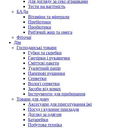
Для догляду за секс-іграшками
Тести на вагітність
БАДи
Вітаміни та мінерали
Пребіотики
Пробіотики
Риб'ячий жир та омега
Фіточаї
Дім
Господарські товари
Губки та скребки
Ганчірки і рукавички
Сміттєві пакети
Туалетний папір
Паперові рушники
Серветки
Вологі серветки
Засоби від комах
Інструменти для прибирання
Товари для дому
Аксесуари для приготування їжі
Посуд і кухонне приладдя
Догляд за одягом
Батарейки
Побутова техніка