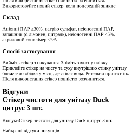
Після використання стікер повністю розчиниться.
Використовуйте новий стікер, коли попередній зникне.
Склад
Аніонні ПАР ≥30%, натрію сульфат, неіоногенні ПАР,
запашник (d-лімонен, цитраль), неіоногенні ПАР <5%,
акриловий сополімер <5%.
Спосіб застосування
Вийміть стікер з пакування. Зніміть захисну плівку.
Приклейте стікер на чисту та суху внутрішню стінку унітазу
ближче до обідка у місці, де стікає вода. Ретельно притисніть.
Після використання стікер повністю розчиниться.
Відгуки
Стікер чистоти для унітазу Duck
цитрус 3 шт.
Відгуки
Стікер чистоти для унітазу Duck цитрус 3 шт.
Найкращі відгуки покупців