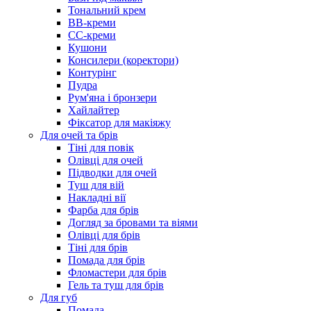
Тональний крем
BB-креми
CC-креми
Кушони
Консилери (коректори)
Контурінг
Пудра
Рум'яна і бронзери
Хайлайтер
Фіксатор для макіяжу
Для очей та брів
Тіні для повік
Олівці для очей
Підводки для очей
Туш для вій
Накладні вії
Фарба для брів
Догляд за бровами та віями
Олівці для брів
Тіні для брів
Помада для брів
Фломастери для брів
Гель та туш для брів
Для губ
Помада