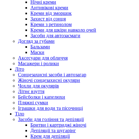
Нічні креми
Антивікові креми
Креми від зморшок
Захист від сонця
Креми з ретинолом
Креми для шкіри навколо очей
Засоби для автозасмаги
Догляд за губами
Бальзами
Маски
Аксесуари для обличчя
Масажери і ролики
Літо
Сонцезахисні засоби і автозагар
Жіночі сонцезахисні окуляри
Чохли для окулярів
Літнє взуття
Бейсболки і капелюхи
Пляжні сумки
Іграшки для води та пісочниці
Тіло
Засоби для гоління та депіляції
Бритви і картриджі жіночі
Депіляції та шугарінг
Крем для депіляції