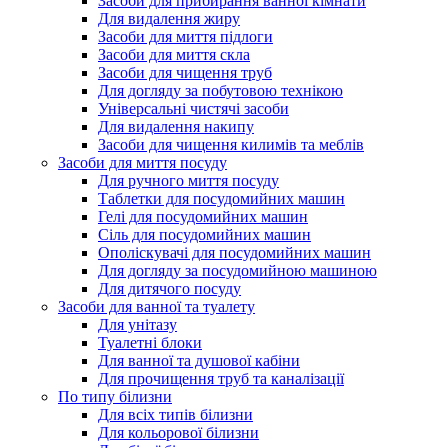
Засоби для прибирання ванної кімнати
Для видалення жиру
Засоби для миття підлоги
Засоби для миття скла
Засоби для чищення труб
Для догляду за побутовою технікою
Універсальні чистячі засоби
Для видалення накипу
Засоби для чищення килимів та меблів
Засоби для миття посуду
Для ручного миття посуду
Таблетки для посудомийних машин
Гелі для посудомийних машин
Сіль для посудомийних машин
Ополіскувачі для посудомийних машин
Для догляду за посудомийною машиною
Для дитячого посуду
Засоби для ванної та туалету
Для унітазу
Туалетні блоки
Для ванної та душової кабіни
Для прочищення труб та каналізації
По типу білизни
Для всіх типів білизни
Для кольорової білизни