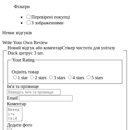
Фільтри
Перевірені покупці
З зображеннями
Немає відгуків
Write Your Own Review
Новий відгук або коментар
Стікер чистоти для унітазу
Duck цитрус 3 шт.
Your Rating
Оцініть товар
1 star
2 stars
3 stars
4 stars
5 stars
Ім'я та прізвище
Email
Коментар
Додати фото