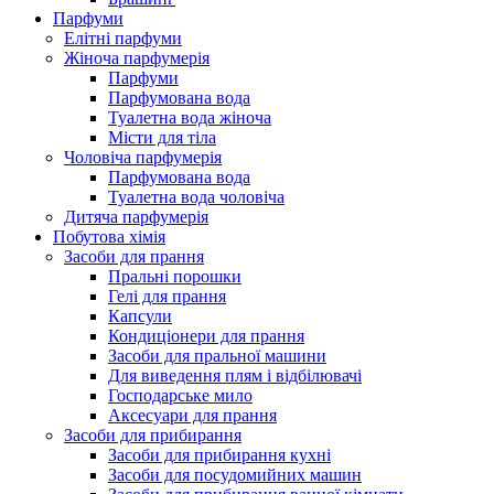
Парфуми
Елітні парфуми
Жіноча парфумерія
Парфуми
Парфумована вода
Туалетна вода жіноча
Місти для тіла
Чоловіча парфумерія
Парфумована вода
Туалетна вода чоловіча
Дитяча парфумерія
Побутова хімія
Засоби для прання
Пральні порошки
Гелі для прання
Капсули
Кондиціонери для прання
Засоби для пральної машини
Для виведення плям і відбілювачі
Господарське мило
Аксесуари для прання
Засоби для прибирання
Засоби для прибирання кухні
Засоби для посудомийних машин