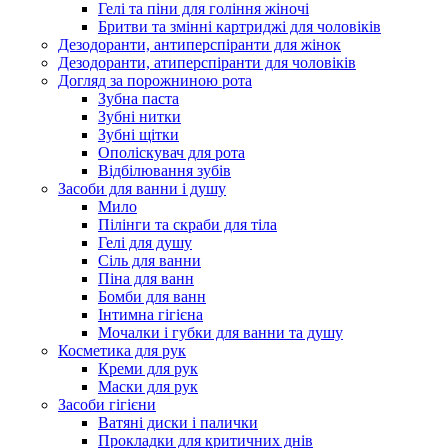
Гелі та піни для гоління жіночі
Бритви та змінні картриджі для чоловіків
Дезодоранти, антиперспіранти для жінок
Дезодоранти, атиперспіранти для чоловіків
Догляд за порожниною рота
Зубна паста
Зубні нитки
Зубні щітки
Ополіскувач для рота
Відбілювання зубів
Засоби для ванни і душу
Мило
Пілінги та скраби для тіла
Гелі для душу
Сіль для ванни
Піна для ванн
Бомби для ванн
Інтимна гігієна
Мочалки і губки для ванни та душу
Косметика для рук
Креми для рук
Маски для рук
Засоби гігієни
Ватяні диски і палички
Прокладки для критичних днів