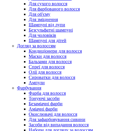
Для сухого волосся
Для фарбованого волосся
Для об'єму
Для зміцнення
Шампуні від лупи
Безсульфатні шампуні
Для чоловіків
Шампуні для дітей
Догляд за волоссям
Кондиціонери для волосся
Маски для волосся
Бальзами для волосся
Спреї для волосся
Олії для волосся
Сироватки для волосся
Ампули
Фарбування
Фарба для волосся
Тонуючі засоби
Безаміачні фарби
Аміачні фарби
Окислювачі для волосся
Для зафарбовування сивини
Засоби від випадання волосся
Набори для догляду за волоссям