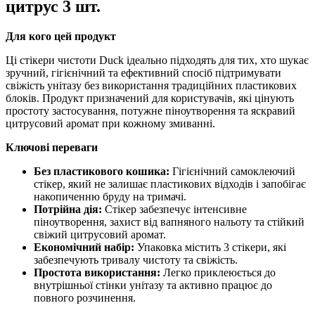
цитрус 3 шт.
Для кого цей продукт
Ці стікери чистоти Duck ідеально підходять для тих, хто шукає
зручний, гігієнічний та ефективний спосіб підтримувати
свіжість унітазу без використання традиційних пластикових
блоків. Продукт призначений для користувачів, які цінують
простоту застосування, потужне піноутворення та яскравий
цитрусовий аромат при кожному змиванні.
Ключові переваги
Без пластикового кошика:
Гігієнічний самоклеючий
стікер, який не залишає пластикових відходів і запобігає
накопиченню бруду на тримачі.
Потрійна дія:
Стікер забезпечує інтенсивне
піноутворення, захист від вапняного нальоту та стійкий
свіжий цитрусовий аромат.
Економічний набір:
Упаковка містить 3 стікери, які
забезпечують тривалу чистоту та свіжість.
Простота використання:
Легко приклеюється до
внутрішньої стінки унітазу та активно працює до
повного розчинення.