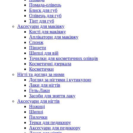
Помада-олівець
Блиск для губ
Олівець для губ
Тінт для губ
Аксесуари для макіяжу
Кисті для макіяжу
Аплікатори для макіяжу
Спонж
Пінцети
Щипці для вій
Точилки для косметичних олівців
Косметичні дзеркала
Косметички
Нігті та догляд за ними
Догляд за нігтями і кутикулою
Лаки для нігтів
Гель-Лаки
Засоби для зняття лаку
Аксесуари для нігтів
Ножиці
Щипці
Пилочки
Терки для педикюру
Аксесуари для педикюру