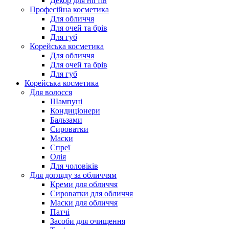
Декор для нігтів
Професійна косметика
Для обличчя
Для очей та брів
Для губ
Корейська косметика
Для обличчя
Для очей та брів
Для губ
Корейська косметика
Для волосся
Шампуні
Кондиціонери
Бальзами
Сироватки
Маски
Спреї
Олія
Для чоловіків
Для догляду за обличчям
Креми для обличчя
Сироватки для обличчя
Маски для обличчя
Патчі
Засоби для очищення