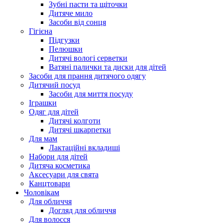
Зубні пасти та щіточки
Дитяче мило
Засоби від сонця
Гігієна
Підгузки
Пелюшки
Дитячі вологі серветки
Ватяні палички та диски для дітей
Засоби для прання дитячого одягу
Дитячий посуд
Засоби для миття посуду
Іграшки
Одяг для дітей
Дитячі колготи
Дитячі шкарпетки
Для мам
Лактаційні вкладиші
Набори для дітей
Дитяча косметика
Аксесуари для свята
Канцтовари
Чоловікам
Для обличчя
Догляд для обличчя
Для волосся