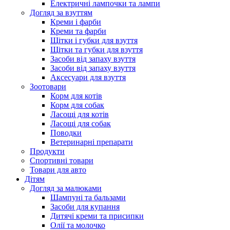
Електричні лампочки та лампи
Догляд за взуттям
Креми і фарби
Креми та фарби
Щітки і губки для взуття
Щітки та губки для взуття
Засоби від запаху взуття
Засоби від запаху взуття
Аксесуари для взуття
Зоотовари
Корм для котів
Корм для собак
Ласощі для котів
Ласощі для собак
Поводки
Ветеринарні препарати
Продукти
Спортивні товари
Товари для авто
Дітям
Догляд за малюками
Шампуні та бальзами
Засоби для купання
Дитячі креми та присипки
Олії та молочко