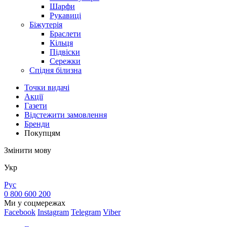
Шарфи
Рукавиці
Біжутерія
Браслети
Кільця
Підвіски
Сережки
Спідня білизна
Точки видачi
Акції
Газети
Відстежити замовлення
Бренди
Покупцям
Змінити мову
Укр
Рус
0 800 600 200
Ми у соцмережах
Facebook
Instagram
Telegram
Viber