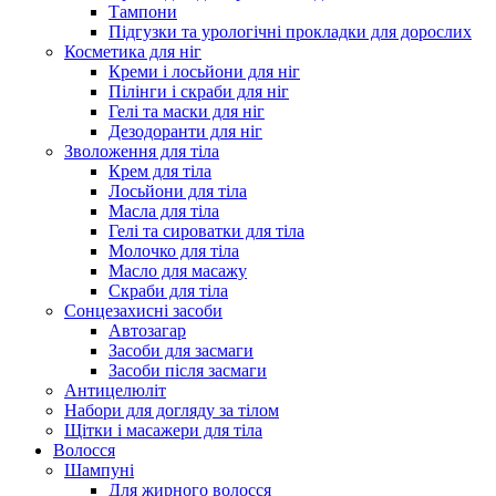
Тампони
Підгузки та урологічні прокладки для дорослих
Косметика для ніг
Креми і лосьйони для ніг
Пілінги і скраби для ніг
Гелі та маски для ніг
Дезодоранти для ніг
Зволоження для тіла
Крем для тіла
Лосьйони для тіла
Масла для тіла
Гелі та сироватки для тіла
Молочко для тіла
Масло для масажу
Скраби для тіла
Сонцезахисні засоби
Автозагар
Засоби для засмаги
Засоби після засмаги
Антицелюліт
Набори для догляду за тілом
Щітки і масажери для тіла
Волосся
Шампуні
Для жирного волосся