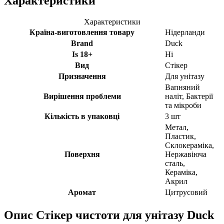
Характеристики
Характеристики
Країна-виготовлення товару
Нідерланди
Brand
Duck
Is 18+
Ні
Вид
Стікер
Призначення
Для унітазу
Вапняний
Вирішення проблеми
наліт, Бактерії
та мікроби
Кількість в упаковці
3 шт
Метал,
Пластик,
Склокераміка,
Поверхня
Нержавіюча
сталь,
Кераміка,
Акрил
Аромат
Цитрусовий
Опис
Стікер чистоти для унітазу Duck