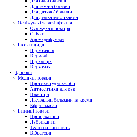
Для білої білизни
Для темної білизни
Для дитячої білизни
Для делікатних тканин
Освіжувачі та дезінфекція
Освіжувачі повітря
Свічки
Аромадифузори
Інсектициди
Від комарів
Від молі
Від кліщів
Від комах
Здоров'я
Медичні товари
Протизастудні засоби
Антисептики для рук
Пластирі
Лікувальні бальзами та креми
Ефірні масла
Інтимні товари
Презервативи
Лубриканти
Тести на вагітність
Вібратори