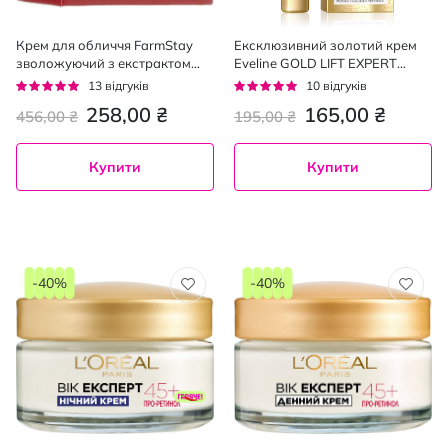
Крем для обличчя FarmStay
Ексклюзивний золотий крем
зволожуючий з екстрактом
Eveline GOLD LIFT EXPERT
равлика 50 мл
проти зморшок, для контуру
Рейтинг:
Рейтинг:
13
відгуків
10
відгуків
очей 15 мл
92%
92%
258,00 ₴
165,00 ₴
456,00 ₴
195,00 ₴
Купити
Купити
-40%
-40%