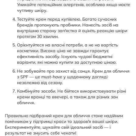
Уникайте потенційних алергенів, особливо якщо маєте
чутливу шкіру.
Тестуйте крем перед купівлею. Багато сучасних
брендів пропонують пробники. Нанесіть засіб на
внутрішню сторону зап'ястка й оцініть реакцію шкіри
протягом 30 хвилин.
Орієнтуйтеся на власні потреби, а не на вартість
косметики. Висока ціна не завжди гарантує
ефективність засобу. Існують чудові бюджетні
варіанти, які можна купити за доступною ціною.
Не забувайте про захист від сонця. Крем для обличчя
з SPF — це must-have у щоденному догляді
незалежно від сезону.
Комбінуйте засоби. Не бійтеся використовувати різні
креми вранці та ввечері, а також для різних зон
обличчя.
Правильно підібраний крем для обличчя стане надійним
помічником у підтримці краси та здоров'я вашої шкіри.
Експериментуйте, шукайте свій ідеальний засіб — і
результат не змусить себе чекати!