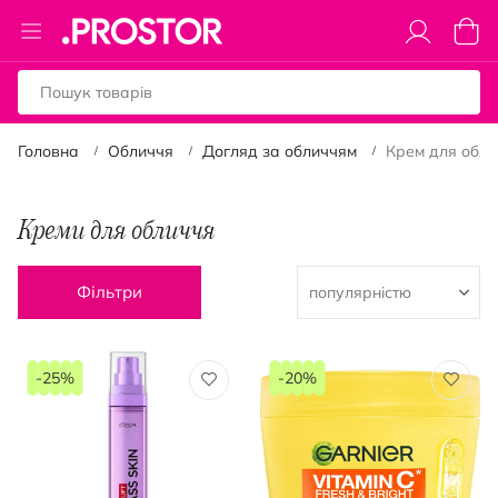
Toggle
Коши
Nav
Головна
Обличчя
Догляд за обличчям
Крем для обли
Креми для обличчя
Фільтри
-25%
-20%