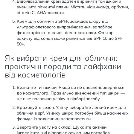
Відбілювальний крем здатен вирівняти тон шкіри й
зменшити пігментні плями. Містить ніацинамід, арбутин,
вітамін С, AHA-кислоти.
Крем для обличчя з SPFК захищає шкіру від
ультрафіолетового випромінювання, запобігає
фотостарінню та появі пігментних плям. Фактор
захисту від сонця може різнитися від SPF 15 до SPF
50+.
Як вибрати крем для обличчя:
практичні поради та лайфхаки
від косметологів
Визначте тип шкіри. Якщо ви не впевнені, зверніться
до косметолога. Правильно визначений тип шкіри —
це вже половина успіху в підборі засобу.
Враховуйте сезон. Улітку вибирайте легкий крем для
обличчя з spf. Узимку шкіра потребує більш насичених
формул із захисними властивостями.
Звертайте увагу на склад. Шукайте активні
інгредієнти, які відповідають вашим потребам.