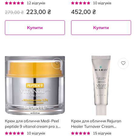
пептидами та сливою Skin
проти зморшок 40 мл
Рейтинг:
Рейтинг:
12
відгуків
10
відгуків
Fiction 50 мл
93%
92%
223,00 ₴
452,00 ₴
279,00 ₴
Купити
Купити
Крем для обличчя Medi-Peel
Крем для обличчя Rejuran
peptide 9 vitanol cream pro з
Healer Turnover Cream
пептидами та вітанолом 50 мл
Enhanced відновлювальний 50
Рейтинг:
Рейтинг:
10
відгуків
15
відгуків