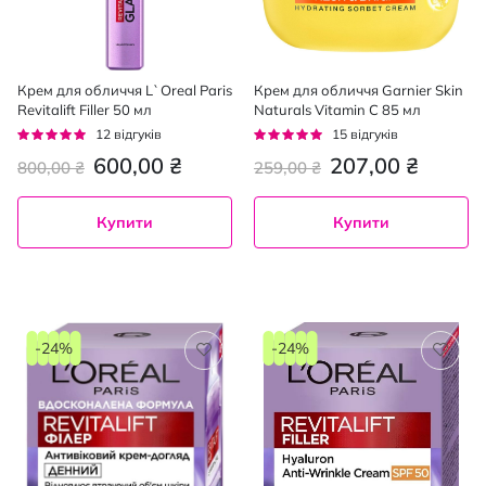
Крем для обличчя L`Oreal Paris
Крем для обличчя Garnier Skin
Revitalift Filler 50 мл
Naturals Vitamin C 85 мл
Рейтинг:
Рейтинг:
12
відгуків
15
відгуків
92%
93%
600,00 ₴
207,00 ₴
800,00 ₴
259,00 ₴
Купити
Купити
-24%
-24%