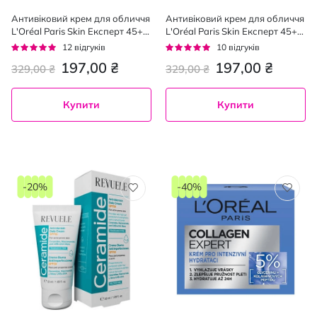
Антивіковий крем для обличчя
Антивіковий крем для обличчя
L'Oréal Paris Skin Експерт 45+
L'Oréal Paris Skin Експерт 45+
нічний 50 мл
денний 50 мл
Рейтинг:
Рейтинг:
12
відгуків
10
відгуків
92%
92%
197,00 ₴
197,00 ₴
329,00 ₴
329,00 ₴
Купити
Купити
-20%
-40%