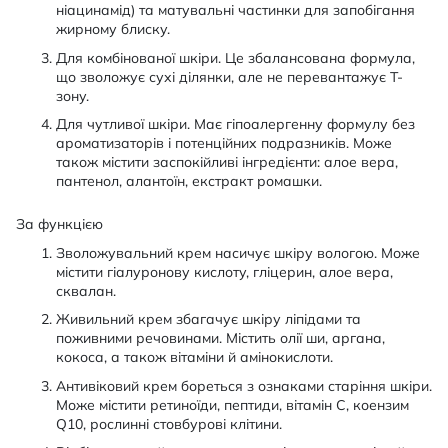
ніацинамід) та матувальні частинки для запобігання
жирному блиску.
Для комбінованої шкіри. Це збалансована формула,
що зволожує сухі ділянки, але не перевантажує Т-
зону.
Для чутливої шкіри. Має гіпоалергенну формулу без
ароматизаторів і потенційних подразників. Може
також містити заспокійливі інгредієнти: алое вера,
пантенол, алантоїн, екстракт ромашки.
За функцією
Зволожувальний крем насичує шкіру вологою. Може
містити гіалуронову кислоту, гліцерин, алое вера,
сквалан.
Живильний крем збагачує шкіру ліпідами та
поживними речовинами. Містить олії ши, аргана,
кокоса, а також вітаміни й амінокислоти.
Антивіковий крем бореться з ознаками старіння шкіри.
Може містити ретиноїди, пептиди, вітамін С, коензим
Q10, рослинні стовбурові клітини.