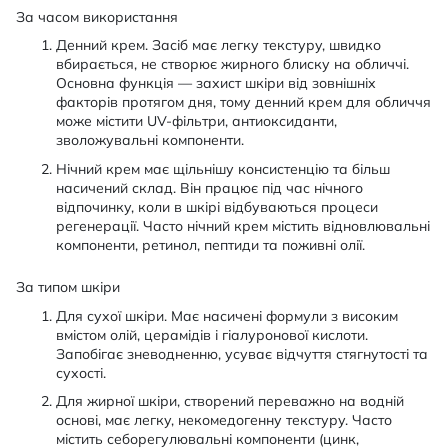
За часом використання
Денний крем. Засіб має легку текстуру, швидко
вбирається, не створює жирного блиску на обличчі.
Основна функція — захист шкіри від зовнішніх
факторів протягом дня, тому денний крем для обличчя
може містити UV-фільтри, антиоксиданти,
зволожувальні компоненти.
Нічний крем має щільнішу консистенцію та більш
насичений склад. Він працює під час нічного
відпочинку, коли в шкірі відбуваються процеси
регенерації. Часто нічний крем містить відновлювальні
компоненти, ретинол, пептиди та поживні олії.
За типом шкіри
Для сухої шкіри. Має насичені формули з високим
вмістом олій, церамідів і гіалуронової кислоти.
Запобігає зневодненню, усуває відчуття стягнутості та
сухості.
Для жирної шкіри, створений переважно на водній
основі, має легку, некомедогенну текстуру. Часто
містить себорегулювальні компоненти (цинк,