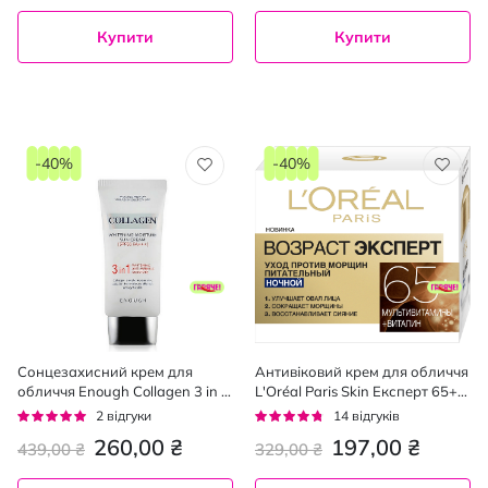
Купити
Купити
-40%
-40%
Сонцезахисний крем для
Антивіковий крем для обличчя
обличчя Enough Collagen 3 in 1
L'Oréal Paris Skin Експерт 65+
Whitening Moisture Sun Сream
нічний, 50 мл
Рейтинг:
Рейтинг:
2
відгуки
14
відгуків
SPF50/ PA +++ з колагеном 50
100%
90%
260,00 ₴
197,00 ₴
439,00 ₴
329,00 ₴
г