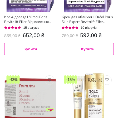
Крем-догляд L'Oreal Paris
Крем для обличчя L'Oréal Paris
Revitalift Filler Відновлення
Skin Expert Revitalift Filler
втраченого об'єму шкіри
глибоке відновлення денний
Рейтинг:
Рейтинг:
15
відгуків
10
відгуків
денний антивіковий 50 мл
40+ SPF 50, 50 мл
93%
92%
652,00 ₴
592,00 ₴
869,00 ₴
789,00 ₴
Купити
Купити
-43%
-15%