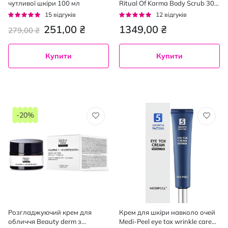
чутливої шкіри 100 мл
Ritual Of Karma Body Scrub 300
г
Рейтинг:
Рейтинг:
15
відгуків
12
відгуків
93%
92%
251,00 ₴
1349,00 ₴
279,00 ₴
Купити
Купити
-20%
Розгладжуючий крем для
Крем для шкіри навколо очей
обличчя Beauty derm з
Medi-Peel eye tox wrinkle care