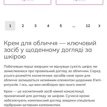
Сторінка
You're currently reading page
Сторінка
Сторінка
Сторінка
Сторінка
Сторінка
Сто
Нас
1
2
3
4
5
...
12
Крем для обличчя — ключовий
засіб у щоденному догляді за
шкірою
Побачивши перші зморшки чи відчувши сухість шкіри, ми
замислюємося про правильний догляд за обличчям. Серед
усього розмаїття косметичних засобів саме крем для
обличчя залишається незмінним елементом щоденних б'юті-
ритуалів. І ось, що вам необхідно про нього знати!
Крем — це косметичний засіб ніжної консистенції,
призначений для догляду за шкірою. Сучасні креми
забезпечують комплексний догляд завдяки спеціально
підібраним активним компонентам.