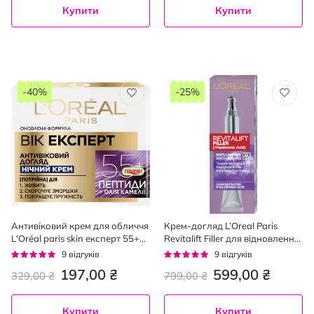
Купити
Купити
-40%
-25%
Антивіковий крем для обличчя
Крем-догляд L’Oreal Paris
L'Oréal paris skin експерт 55+
Revitalift Filler для відновлення
нічний 50 мл
об'єму шкіри навколо очей 15
Рейтинг:
Рейтинг:
9
відгуків
9
відгуків
мл
96%
96%
197,00 ₴
599,00 ₴
329,00 ₴
799,00 ₴
Купити
Купити