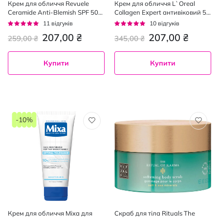
Крем для обличчя Revuele
Крем для обличчя L`Oreal
Ceramide Anti-Blemish SPF 50
Collagen Expert антивіковий 50
денний проти пігментних плям
мл
Рейтинг:
Рейтинг:
11
відгуків
10
відгуків
50 мл
93%
92%
207,00 ₴
207,00 ₴
259,00 ₴
345,00 ₴
Купити
Купити
-10%
Крем для обличчя Mixa для
Скраб для тіла Rituals The