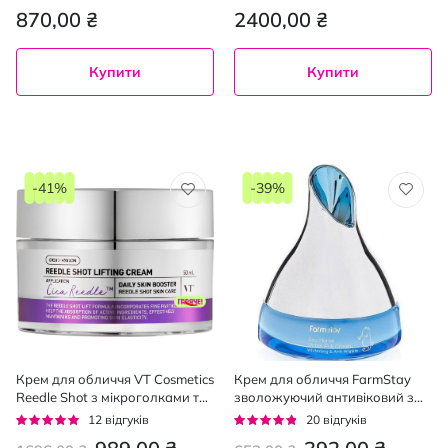
мл
92%
91%
870,00 ₴
2400,00 ₴
Купити
Купити
-41%
-39%
Крем для обличчя VT Cosmetics
Крем для обличчя FarmStay
Reedle Shot з мікроголками та
зволожуючий антивіковий з
ефектом ліфтингу 50 мл
екстрактом морського коника
Рейтинг:
Рейтинг:
12
відгуків
20
відгуків
50 мл
92%
91%