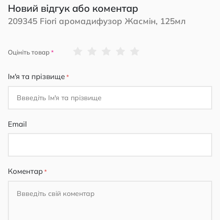
Новий відгук або коментар
209345 Fiori аромадифузор Жасмін, 125мл
1
2
3
4
5
Оцініть товар
star
stars
stars
stars
stars
Ім'я та прізвище
Email
Коментар