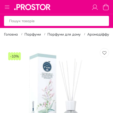
Toggle
Коши
Nav
Головна
Парфуми
Парфуми для дому
Аромадіффузо
Перейти
до
-10%
кінця
галереї
зображень