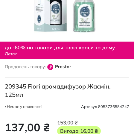
Перейти
до
до -60% на товари для твоєї краси та дому
початку
Деталі
галереї
зображень
Продавець товару:
Prostor
209345 Fiori аромадифузор Жасмін,
125мл
Немає у наявності
Артикул
8053736584247
153,00 ₴
137,00 ₴
Вигода
16,00 ₴