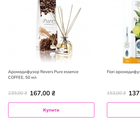
Аромадифузор Revers Pure essence
Fiori аромадифу
COFFEE, 50 мл
167,00 ₴
137
239,00 ₴
153,00 ₴
Купити