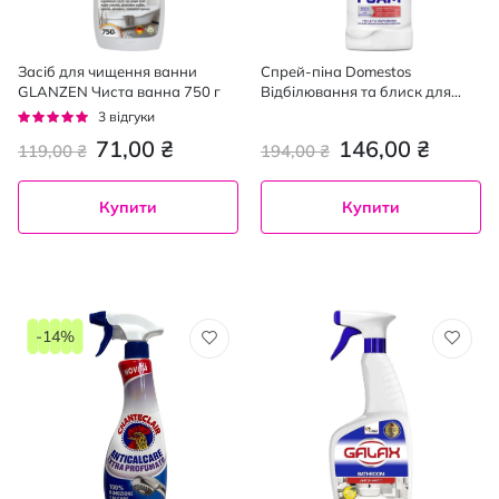
Засіб для чищення ванни
Спрей-піна Domestos
GLANZEN Чиста ванна 750 г
Відбілювання та блиск для
чищення унітазу та ванної 435
Рейтинг:
3
відгуки
мл
100%
71,00 ₴
146,00 ₴
119,00 ₴
194,00 ₴
Купити
Купити
-14%