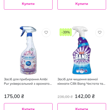
Купити
Купити
-39%
Засіб для прибирання Ambi
Засіб для чищення ванної
Pur універсальний з ароматом
кімнати Cillit Bang Чистота та
білих квітів 750 мл
блиск 750 мл
175,00 ₴
142,00 ₴
236,00 ₴
Купити
Купити