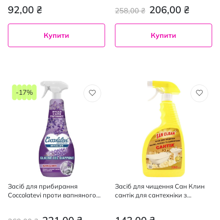
92,00 ₴
206,00 ₴
258,00 ₴
Купити
Купити
-17%
Засіб для прибирання
Засіб для чищення Сан Клин
Coccolatevi проти вапняного
сантік для сантехніки з
нальоту з ароматом гліцинії
розпилювачем 750 мл
750 мл