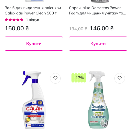
Засіб для видалення плісняви
Спрей-піна Domestos Power
Galax das Power Clean 500 г
Foam для чищення унітазу та
ванної проти нальоту 435 мл
Рейтинг:
1
відгук
100%
150,00 ₴
146,00 ₴
194,00 ₴
Купити
Купити
-17%