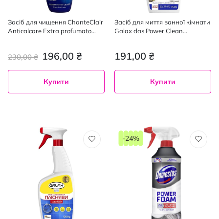
Засіб для чищення ChanteClair
Засіб для миття ванної кімнати
Anticalcare Extra profumato
Galax das Power Clean
проти накипу 625 мл
Антиналіт 750 г
196,00 ₴
191,00 ₴
230,00 ₴
Купити
Купити
-24%