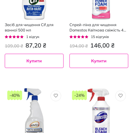
Засіб для чищення Cif для
Спрей-піна для чищення
ванної 500 мл
Domestos Квіткова свіжість 435
мл
Рейтинг:
Рейтинг:
1
відгук
15
відгуків
100%
96%
87,20 ₴
146,00 ₴
109,00 ₴
194,00 ₴
Купити
Купити
-40%
-24%