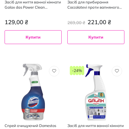
Засіб для миття ванної кімнати
Засіб для прибирання
Galax das Power Clean
Coccolatevi проти вапняного
Антиналіт 500 г
нальоту з ароматом білого
мускусу 750 мл
129,00 ₴
221,00 ₴
269,00 ₴
Купити
Купити
-24%
Спрей очищуючий Domestos
Засіб для миття ванної кімнати