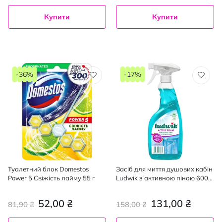
Купити
Купити
-36%
-17%
Туалетний блок Domestos
Засіб для миття душових кабін
Power 5 Свіжість лайму 55 г
Ludwik з активною піною 600
мл
52,00 ₴
131,00 ₴
81,90 ₴
158,00 ₴