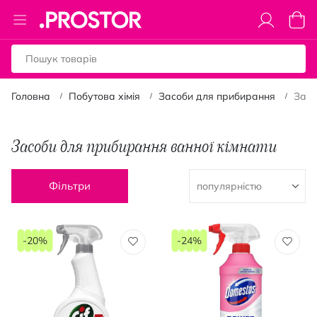
Toggle
Коши
Nav
Головна
Побутова хімія
Засоби для прибирання
Засо
Засоби для прибирання ванної кімнати
Фільтри
-20%
-24%