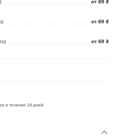
)
от 69 ₴
а)
от 69 ₴
та)
от 69 ₴
а в течение 14 дней.