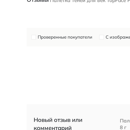
Палетка теней для век TopFace Pr
Проверенные покупатели
С изображ
Новый отзыв или
Пал
комментарий
8 г