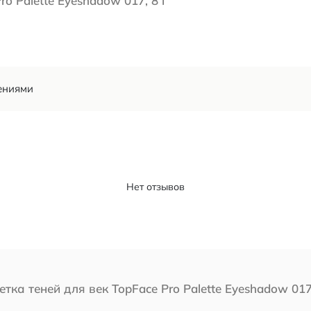
o Palette Eyeshadow 017, 8 г
ениями
Нет отзывов
етка теней для век TopFace Pro Palette Eyeshadow 017