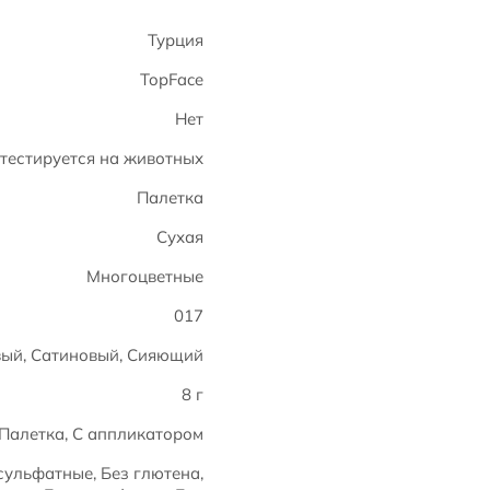
Турция
TopFace
Нет
тестируется на животных
Палетка
Сухая
Многоцветные
017
ый, Сатиновый, Сияющий
8 г
Палетка, С аппликатором
сульфатные, Без глютена,