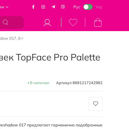
ям
Рус
Укр
Моя корзина
dow 017, 8 г
ек TopFace Pro Palette
В наличии
Артикул
8681217242982
 Eyeshadow 017 предлагает гармонично подобранные