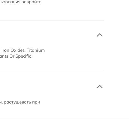
льзования закройте
 Iron Oxides, Titanium
ants Or Specific
и, растушевать при