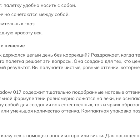
 палетку удобно носить с собой.
ично сочетаются между собой.
вительных глаз.
дную красоту век.
ше решение
 держался целый день без коррекций? Раздражает, когда т
а палетка решает эти вопросы. Она создана для тех, кто цен
й результат. Вы получаете чистые, ровные оттенки, которые
shadow 017 содержит тщательно подобранные матовые оттенк
ной формуле тени равномерно ложатся на веки, не осыпают
у собой для создания как естественных, так и ярких образо
 или уменьшая количество оттенка. Компактная упаковка поз
 кожу век с помощью аппликатора или кисти. Для насыщенн