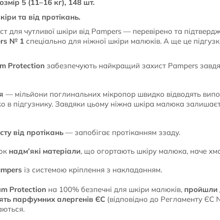
змір 5 (11–16 кг), 148 шт.
кіри та від протікань.
ст для чутливої шкіри від Pampers — перевірено та підтвер
rs № 1
спеціально для ніжної шкіри малюків. А ще це підгу
m Protection
забезпечують найкращий захист Pampers завдя
я
— мільйони поглинальних мікропор швидко відводять випо
ко в підгузнику. Завдяки цьому ніжна шкіра малюка залишає
ту від протікань
— запобігає протіканням ззаду.
чок
надм’які матеріали
, що огортають шкіру малюка, наче хм
ampers
із системою кріплення з накладанням.
m Protection
на 100% безпечні для шкіри малюків,
пройшли 
тять парфумних алергенів ЄС
(відповідно до Регламенту ЄС №
ються.