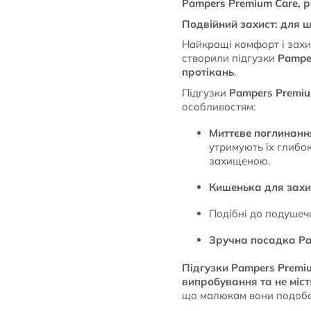
Pampers Premium Care, ро
Подвійний захист: для ш
Найкращі комфорт і захи
створили підгузки
Pampe
протікань
.
Підгузки
Pampers Premiu
особливостям:
Миттєве поглинанн
утримують їх глибо
захищеною.
Кишенька для захис
Подібні до подуше
Зручна посадка P
Підгузки Pampers Premiu
випробування та не міс
що малюкам вони подоба