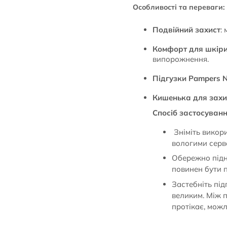
Особливості та переваги:
Подвійний захист
:
Комфорт для шкір
випорожнення.
Підгузки Pampers 
Кишенька для захис
Спосіб застосуванн
Зніміть викор
вологими серве
Обережно підні
повинен бути 
Застебніть під
великим. Між 
протікає, можл