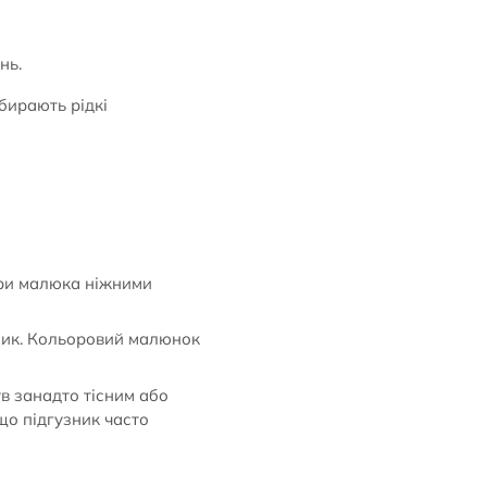
нь.
вбирають рідкі
іри малюка ніжними
зник. Кольоровий малюнок
ув занадто тісним або
що підгузник часто