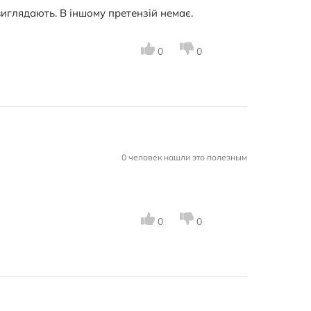
виглядають. В іншому претензій немає.
0
0
0 человек нашли это полезным
0
0