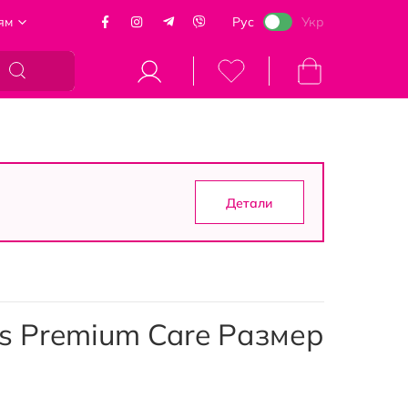
ям
Рус
Укр
Моя корзина
Детали
s Premium Care Размер