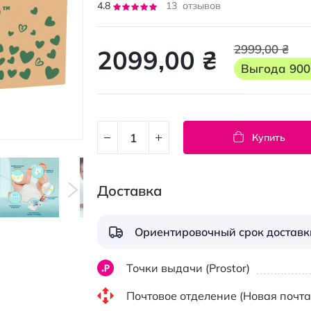
Рейтинг:
4.8
13
отзывов
95
100
% of
2999,00 ₴
2099,00 ₴
Выгода
900
Купить
Доставка
Ориентировочный срок доставки
Точки выдачи (Prostor)
Почтовое отделение (Новая почта