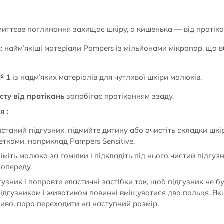
 миттєве поглинання захищає шкіру, а кишенька — від протіка
и
: найм’якіші матеріали Pampers із мільйонами мікропор, що 
№ 1
із надм’яких матеріалів для чутливої шкіри малюків.
ту від протікань
запобігає протіканням ззаду.
я :
истаний підгузник, підмийте дитину або очистіть складки шк
тками, наприклад Pampers Sensitive.
міть малюка за гомілки і підкладіть під нього чистий підгу
попереду.
гузник і поправте еластичні застібки так, щоб підгузник не б
підгузником і животиком повинні вміщуватися два пальця. Як
иво, пора переходити на наступний розмір.