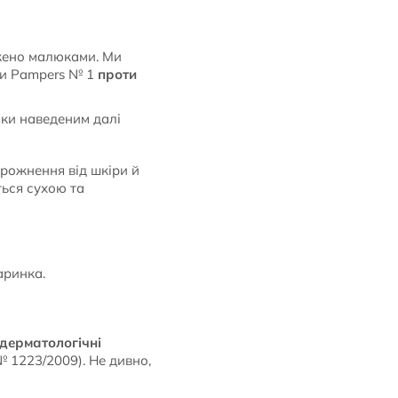
джено малюками. Ми
зки Pampers № 1
проти
ки наведеним далі
рожнення від шкіри й
ться сухою та
аринка.
дерматологічні
 1223/2009). Не дивно,