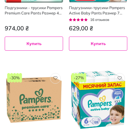
Подгузники - трусики Pampers
Подгузники-трусики Pampers
Premium Care Pants Размер 4
Active Baby Pants Размер 7
(9-15 кг), 38 шт
(15+ кг) 38 шт.
Рейтинг:
16
отзывов
96%
974,00 ₴
629,00 ₴
Купить
Купить
-30%
-27%