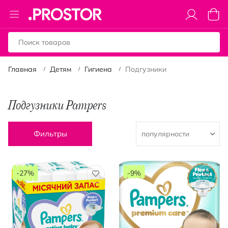
Toggle
Моя к
Nav
Главная
Детям
Гигиена
Подгузники
Подгузники Pampers
Фильтры
-27%
-9%