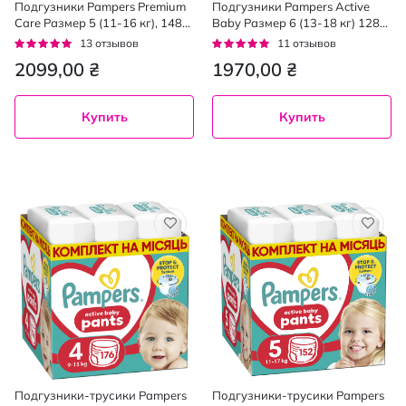
Подгузники Pampers Premium
Подгузники Pampers Active
Care Размер 5 (11-16 кг), 148
Baby Размер 6 (13-18 кг) 128
шт.
шт.
Рейтинг:
Рейтинг:
13
отзывов
11
отзывов
95%
95%
2099,00 ₴
1970,00 ₴
Купить
Купить
Подгузники-трусики Pampers
Подгузники-трусики Pampers