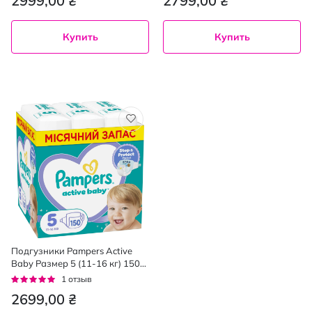
2999,00 ₴
2799,00 ₴
Купить
Купить
Подгузники Pampers Active
Baby Размер 5 (11-16 кг) 150
шт.
Рейтинг:
1
отзыв
100%
2699,00 ₴