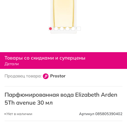
Перейти
к
Товары со скидками и суперцены
началу
Детали
галереи
изображений
Продавец товара:
Prostor
Парфюмированная вода Elizabeth Arden
5Th avenue 30 мл
Нет в наличии
Артикул
085805390402