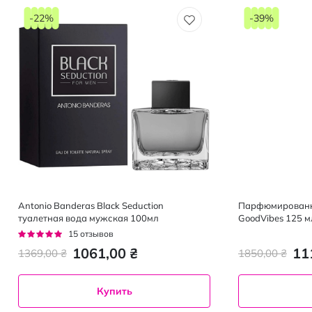
-22%
-39%
Antonio Banderas Black Seduction
Парфюмированная
туалетная вода мужская 100мл
GoodVibes 125 м
Рейтинг:
15
отзывов
93%
1061,00 ₴
11
1369,00 ₴
1850,00 ₴
Купить