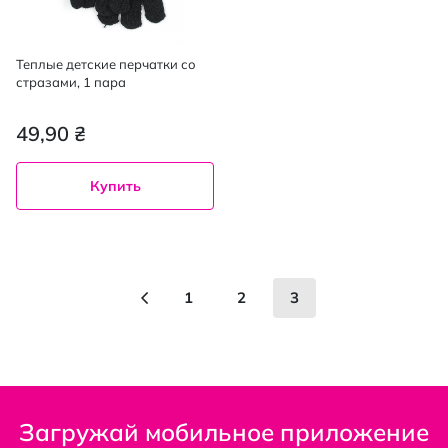
Теплые детские перчатки со
стразами, 1 пара
49,90 ₴
Купить
Страница
Страница
Предыдущее
Страница
Страница
You're currently readi
1
2
3
Загружай мобильное приложение