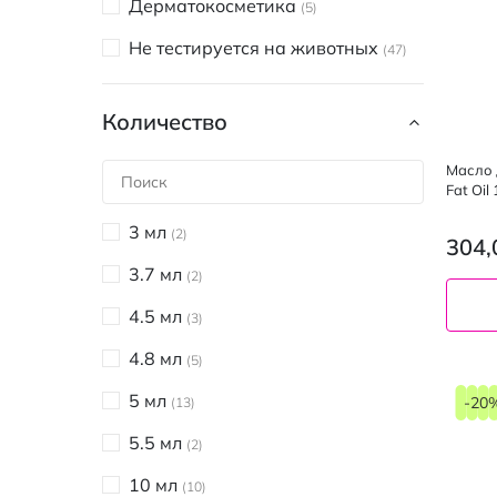
Дерматокосметика
5
Violetta
Очищение
2
2
Не тестируется на животных
47
Wibo
Пилинг
2
3
Питание
80
Количество
Противовоспалительный
2
Масло 
Fat Oil 
Разглаживание
28
3 мл
2
Смягчение
80
304,
3.7 мл
2
Увлажнение
101
4.5 мл
3
Успокоение
20
4.8 мл
5
Антибактериальный
2
5 мл
-20
13
От раздражения
5
5.5 мл
2
Упругость
3
10 мл
10
Отшелушивание
4