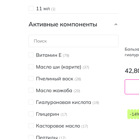
11 мл
1
12 мл
3
Активные компоненты
15 мл
1
20 мл
1
Бальза
Витамин Е
гиалур
79
Масло ши (карите)
37
42,8
Пчелиный воск
28
Масло жожоба
20
Гиалуроновая кислота
19
Глицерин
-14
17
Касторовое масло
17
Пептиды
17