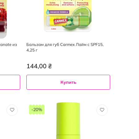
anate из
Бальзам для губ Carmex Лайм с SPF15,
4,25 г
144,00 ₴
Купить
-20%