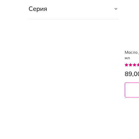
Ланолин
7
Без силиконов
Серия
13
Масло виноградных косточек
7
Гипоаллергенные
9
Миндальное масло
7
Без парафинов
7
Подсолнечное масло
7
Парфюмированные
7
Клубника
7
Масло д
Без соли
4
мл
AHA-кислоты
6
Рейтин
Без красителей
3
96%
Авокадо
89,0
6
3 в 1
2
Манго
6
Без запаха
2
Протеин
6
Без консервантов
2
Оливковое масло
6
Не содержит пальмовое масло
1
Малина
6
Наборы
1
Масло авокадо
5