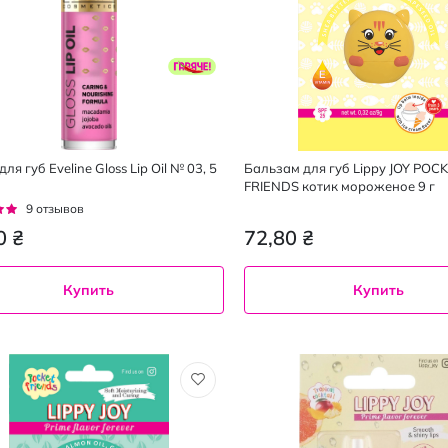
ля губ Eveline Gloss Lip Oil № 03, 5
Бальзам для губ Lippy JOY POC
FRIENDS котик мороженое 9 г
г:
9
отзывов
0 ₴
72,80 ₴
Купить
Купить