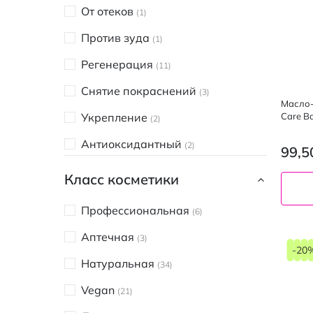
Bielenda
От отеков
7
1
BIODERMA
Против зуда
1
1
Bourjois
Регенерация
2
11
Carmex
Снятие покраснений
6
3
Масло-
Care Ba
COLOUR INTENSE
Укрепление
2
3
ELEN cosmetics
Антиоксидантный
2
2
99,5
Lippy JOY
Восстановление
4
48
Класс косметики
LORENA beauty
Выравнивание тона
2
20
Профессиональная
6
MAXI color
Защита от солнца
1
19
Аптечная
3
Mayur
Зимний уход
-20
2
8
Натуральная
34
Neutrogena
Освежение
1
24
Vegan
21
VEZE
Охлаждение
1
4