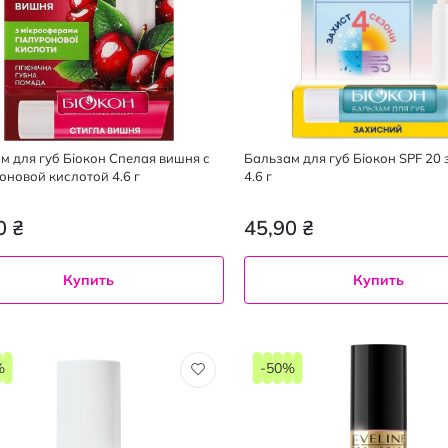
м для губ Біокон Спелая вишня с
Бальзам для губ Біокон SPF 20
оновой кислотой 4.6 г
4.6 г
0 ₴
45,90 ₴
Купить
Купить
%
-50%