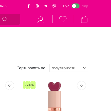
ям
Рус
Укр
Моя корзина
Сортировать по
-24%