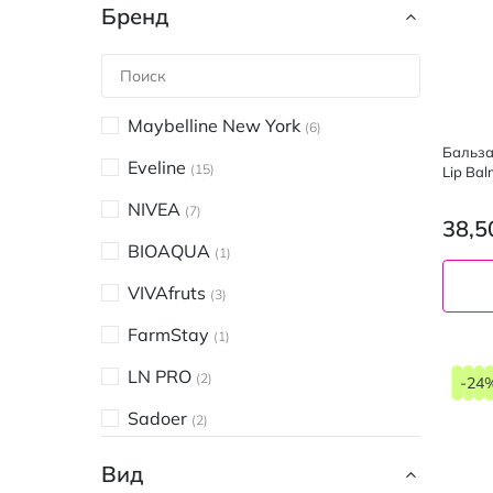
Бренд
Maybelline New York
6
Бальзам
Eveline
15
Lip Ba
NIVEA
7
38,5
BIOAQUA
1
VIVAfruts
3
FarmStay
1
LN PRO
2
-24
Sadoer
2
Byphasse
2
Вид