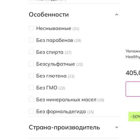
Витамин С
15
Особенности
Экстракт подсолнечника
13
Несмываемые
31
Сквалан
13
Без парабенов
28
Масло макадамии
12
Увлажн
Без спирта
27
Health
Вишня
11
ROSE, 
Безсульфатные
22
Витаминный комплекс
11
405,
Без глютена
22
Масло какао
10
Без ГМО
22
Кокосовое масло
9
Без минеральных масел
16
Ментол
9
Без формальдегида
15
-50
УФ-фильтр
9
Без фосфатов
15
Страна-производитель
Токоферол
8
Не содержит мыла
15