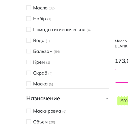
Daisy
4
Масло
32
Face Boom
4
Набір
1
Girlwood
8
Помада гигиеническая
4
L'ANGELICA
4
Вода
Масло д
1
NYX Professional Makeup
BLANKE
5
Бальзам
64
PARISA
2
173,
Крем
1
RE.CARE
1
Скраб
4
Rejuran
1
Маска
5
Stars from the stars
3
Назначение
Биокон
-50
3
AVENE
Маскировка
1
6
Beauty Derm
Объем
20
3