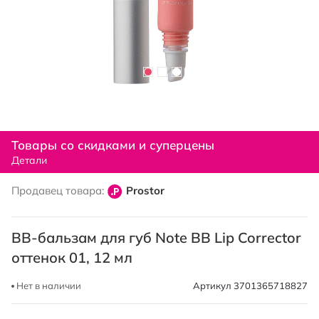
Перейти
к
Товары со скидками и суперцены
началу
Детали
галереи
изображений
Продавец товара:
Prostor
ВВ-бальзам для губ Note BB Lip Corrector
оттенок 01, 12 мл
Нет в наличии
Артикул
3701365718827