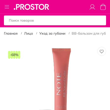
Toggle
Моя к
Nav
Главная
Лицо
Уход за губами
ВВ-бальзам для губ Not
Пропустить
и
-68%
перейти
к
галереям
изображений