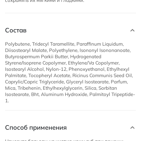
сохранять их мягкими и гладкими.
Состав
Polybutene, Tridecyl Taramellite, Paraffinum Liquidum,
Diisostearyl Malate, Polyethylene, Isononyl Isononanoate,
Butyrospermum Parkii Butter, Hydrogenated
Styrene/Isoprene Copolymer, Ethylene/Va Copolymer,
Isostearyl Alcohol, Nylon-12, Phenoxyethanol, Ethylhexyl
Palmitate, Tocopheryl Acetate, Ricinus Communis Seed Oil,
Caprylic/Capric Triglyceride, Glyceryl Isostearate, Parfum,
Mica, Tribehenin, Ethylhexylglycerin, Silica, Sorbitan
Isostearate, Bht, Aluminum Hydroxide, Palmitoyl Tripeptide-
1.
Способ применения