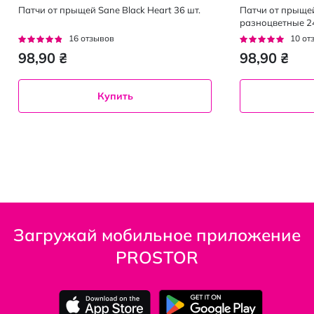
Патчи от прыщей Sane Black Heart 36 шт.
Патчи от прыщей
разноцветные 24
Рейтинг:
Рейтинг:
16
отзывов
10
от
91%
92%
98,90 ₴
98,90 ₴
Купить
Загружай мобильное приложение
PROSTOR