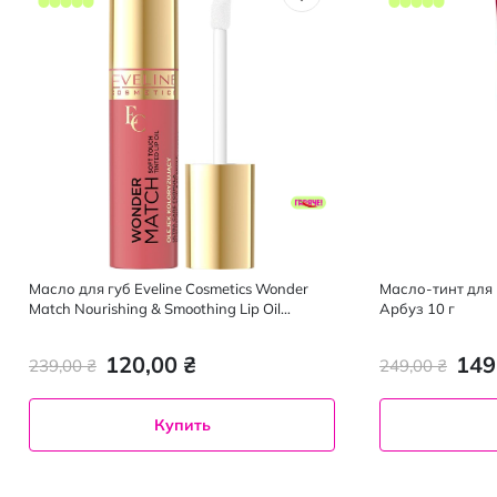
Масло для губ Eveline Cosmetics Wonder
Масло-тинт для г
Match Nourishing & Smoothing Lip Oil
Арбуз 10 г
оттенок 04, 5 мл
120,00 ₴
149
239,00 ₴
249,00 ₴
Купить