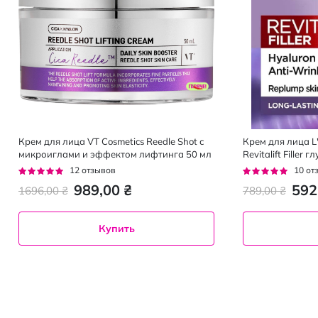
Крем для лица VT Cosmetics Reedle Shot с
Крем для лица L'
микроиглами и эффектом лифтинга 50 мл
Revitalift Filler
дневной 40+ SPF
Рейтинг:
Рейтинг:
12
отзывов
10
от
92%
92%
989,00 ₴
592
1696,00 ₴
789,00 ₴
Купить