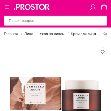
Toggle
Моя к
Nav
Главная
Лицо
Уход за лицом
Крем для лица
Крем
Пропустить
и
перейти
к
галереям
изображений