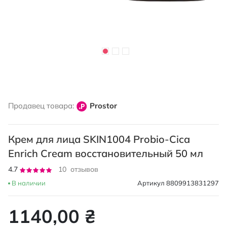
Перейти
к
Продавец товара:
Prostor
началу
галереи
изображений
Крем для лица SKIN1004 Probio-Cica
Enrich Cream восстановительный 50 мл
Рейтинг:
4.7
10
отзывов
94
100
% of
В наличии
Артикул
8809913831297
1140,00 ₴