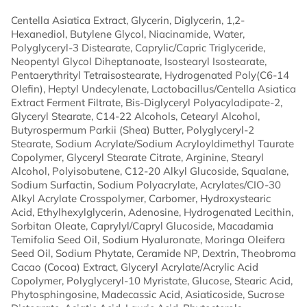
Centella Asiatica Extract, Glycerin, Diglycerin, 1,2-
Hexanediol, Butylene Glycol, Niacinamide, Water,
Polyglyceryl-3 Distearate, Caprylic/Capric Triglyceride,
Neopentyl Glycol Diheptanoate, Isostearyl Isostearate,
Pentaerythrityl Tetraisostearate, Hydrogenated Poly(C6-14
Olefin), Heptyl Undecylenate, Lactobacillus/Centella Asiatica
Extract Ferment Filtrate, Bis-Diglyceryl Polyacyladipate-2,
Glyceryl Stearate, C14-22 Alcohols, Cetearyl Alcohol,
Butyrospermum Parkii (Shea) Butter, Polyglyceryl-2
Stearate, Sodium Acrylate/Sodium Acryloyldimethyl Taurate
Copolymer, Glyceryl Stearate Citrate, Arginine, Stearyl
Alcohol, Polyisobutene, C12-20 Alkyl Glucoside, Squalane,
Sodium Surfactin, Sodium Polyacrylate, Acrylates/CIO-30
Alkyl Acrylate Crosspolymer, Carbomer, Hydroxystearic
Acid, Ethylhexylglycerin, Adenosine, Hydrogenated Lecithin,
Sorbitan Oleate, Caprylyl/Capryl Glucoside, Macadamia
Temifolia Seed Oil, Sodium Hyaluronate, Moringa Oleifera
Seed Oil, Sodium Phytate, Ceramide NP, Dextrin, Theobroma
Cacao (Cocoa) Extract, Glyceryl Acrylate/Acrylic Acid
Copolymer, Polyglyceryl-10 Myristate, Glucose, Stearic Acid,
Phytosphingosine, Madecassic Acid, Asiaticoside, Sucrose