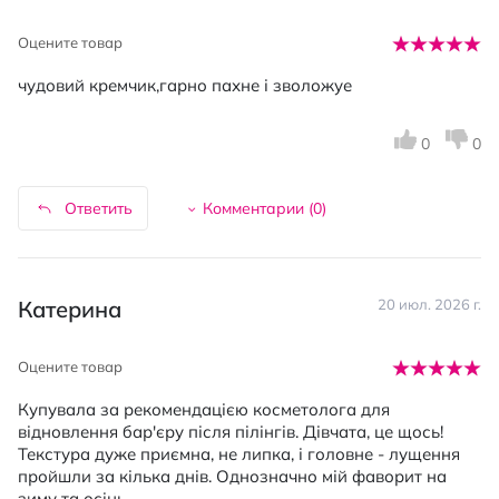
Оцените товар
чудовий кремчик,гарно пахне і зволожуе
0
0
Ответить
Комментарии (
0
)
Катерина
20 июл. 2026 г.
Оцените товар
Купувала за рекомендацією косметолога для
відновлення бар'єру після пілінгів. Дівчата, це щось!
Текстура дуже приємна, не липка, і головне - лущення
пройшли за кілька днів. Однозначно мій фаворит на
зиму та осінь.