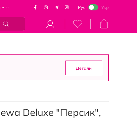
ям
Рус
Укр
Моя корзина
Детали
ewa Deluxe "Персик",