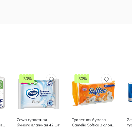
-30%
-30%
Zewa туалетная
Туалетная бумага
Ze
в,
бумага влажная 42 шт
Camelia Softico 3 слоя,
ту
8 рулонов
бе