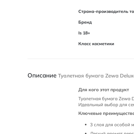
Характеристики
Страна-производитель т
Бренд
Is 18+
Класс косметики
Описание
Туалетная бумага Zewa Deluxe 
Для кого этот продукт
Туалетная бумага Zewa D
Идеальный выбор для сем
Ключевые преимуществ
3 слоя для особой 
Легкий аромат пер