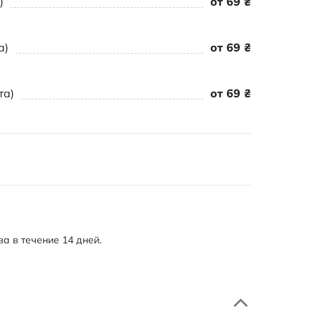
)
от 69 ₴
а)
от 69 ₴
та)
от 69 ₴
а в течение 14 дней.