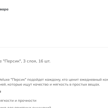
овара
"Персик", 3 слоя, 16 шт.
eluxe "Персик" подойдет каждому, кто ценит ежедневный ко
ей, которые ищут качество и мягкость в простых вещах.
а
мягкости и прочности
сика для приятных ощущений