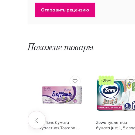
Отправить рецензию
Похожие товары
-25%
ая бумага
Soffione бумага
Zewa туалетная
uxe белая, 3
туалетная Toscana
бумага Just 1, 5 слое
 шт.
Lavender 3-слоя, 8 шт
6 шт