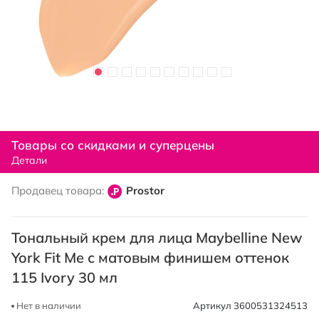
Перейти
к
Товары со скидками и суперцены
началу
Детали
галереи
изображений
Продавец товара:
Prostor
Тональный крем для лица Maybelline New
York Fit Me с матовым финишем оттенок
115 Ivory 30 мл
Нет в наличии
Артикул
3600531324513