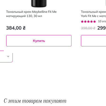
Тональный крем Maybelline Fit Me
Тональный крем 
матирующий 130, 30 мл
York Fit Me с м
106 Peach Beige
Рейтинг:
10
от
94%
384,00 ₴
299
398,00 ₴
Купить
С этим товаром покупают