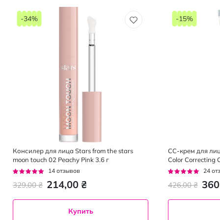
-34%
-15%
Консилер для лица Stars from the stars
СС-крем для лиц
moon touch 02 Peachy Pink 3.6 г
Color Correcting
PA++++ оттенок 
Рейтинг:
Рейтинг:
14
отзывов
24
от
94%
96%
214,00 ₴
360
329,00 ₴
426,00 ₴
Купить