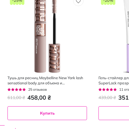
-25%
-20%
Тушь для ресниц Maybelline New York lash
Гель-стайлер дл
sensational body для объема и
SuperLock проз
подкручивания 7.5 мл
Рейтинг:
Рейтинг:
25
отзывов
11
от
93%
93%
458,00 ₴
351
611,00 ₴
439,00 ₴
Купить