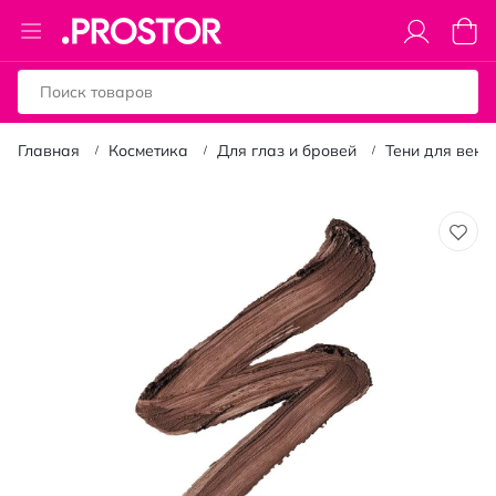
Toggle
Моя к
Nav
Главная
Косметика
Для глаз и бровей
Тени для век
Пропустить
и
перейти
к
галереям
изображений