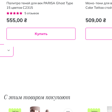
Палитра теней для век PARISA Ghost Type
Моно-тени для в
15 цветов C2315
Color Tattoo сто
1.4 г
Рейтинг:
5
отзывов
100%
555,00 ₴
509,00 ₴
Купить
С этим товаром покупают