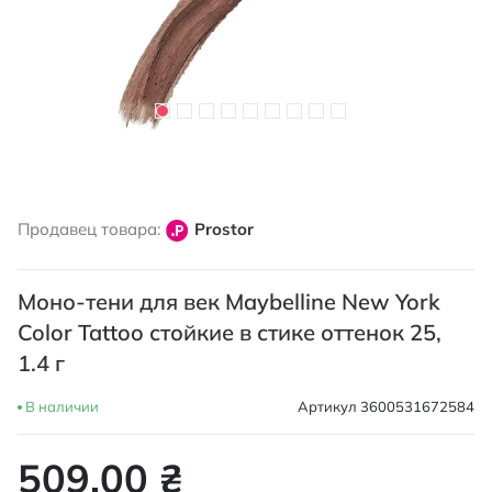
Перейти
к
Продавец товара:
Prostor
началу
галереи
изображений
Моно-тени для век Maybelline New York
Color Tattoo стойкие в стике оттенок 25,
1.4 г
В наличии
Артикул
3600531672584
509,00 ₴