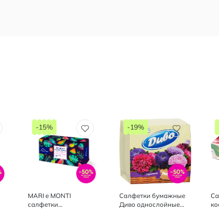
-15%
-19%
MARI e MONTI
Салфетки бумажные
Са
салфетки
Диво однослойные
ко
ои
косметические 2 слои
240*250, 100 шт
20