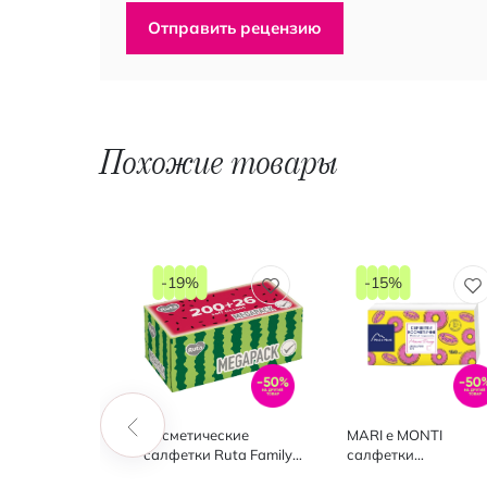
Отправить рецензию
Похожие товары
-19%
-15%
ки
Косметические
MARI e MONTI
ческие
салфетки Ruta Family
салфетки
 панда 150
Pack 2-слойные
косметические 2 сл