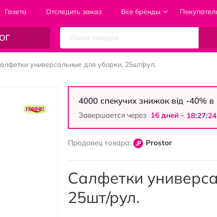
Газета
Отследить заказ
Все бренды
Покупател
ОГ
алфетки универсальные для уборки, 25шт/рул.
4000 спекучих знижок від -40% 
Завершается через
16 дней -
18:27:23
Продавец товара:
Prostor
Салфетки универса
25шт/рул.