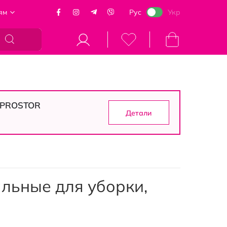
ям
Рус
Укр
Моя корзина
в PROSTOR
Детали
льные для уборки,