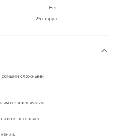
Нет
25 шт/рул
 с самыми сложными
чным и экологичным
ся и не оставляет
знений.