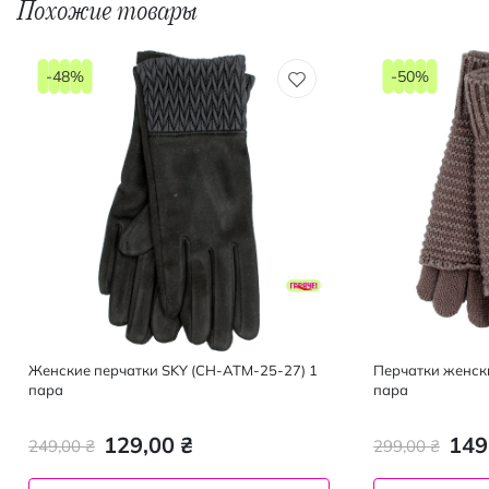
Похожие товары
-48%
-50%
Женские перчатки SKY (CH-ATM-25-27) 1
Перчатки женск
пара
пара
129,00 ₴
149
249,00 ₴
299,00 ₴