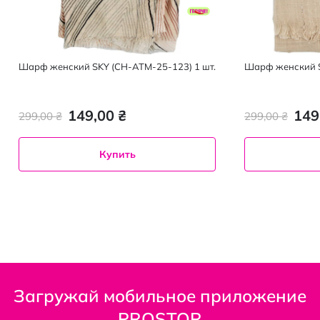
Шарф женский SKY (CH-АТM-25-123) 1 шт.
Шарф женский S
149,00 ₴
149
299,00 ₴
299,00 ₴
Купить
Загружай мобильное приложение
PROSTOR