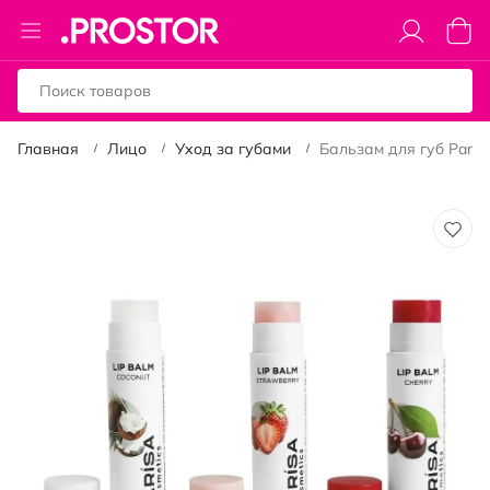
Toggle
Моя к
Nav
Главная
Лицо
Уход за губами
Бальзам для губ Parisa
Пропустить
и
перейти
к
галереям
изображений