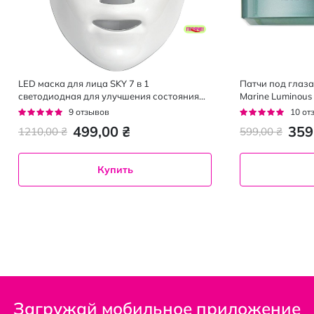
LED маска для лица SKY 7 в 1
Патчи под глаза
светодиодная для улучшения состояния
Marine Luminous
кожи
комплексом 90 г 
Рейтинг:
Рейтинг:
9
отзывов
10
от
96%
94%
499,00 ₴
359
1210,00 ₴
599,00 ₴
Купить
Загружай мобильное приложение