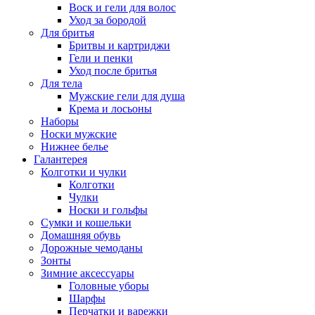
Воск и гели для волос
Уход за бородой
Для бритья
Бритвы и картриджи
Гели и пенки
Уход после бритья
Для тела
Мужские гели для душа
Крема и лосьоны
Наборы
Носки мужские
Нижнее белье
Галантерея
Колготки и чулки
Колготки
Чулки
Носки и гольфы
Сумки и кошельки
Домашняя обувь
Дорожные чемоданы
Зонты
Зимние аксессуары
Головные уборы
Шарфы
Перчатки и варежки