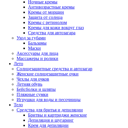
Ночные кремы
Антивозрастные кремы
Кремы от морщин
Защита от солнца
Кремы с ретинолом
Кремы для кожи вокруг глаз
Средства для автозагара
Уход за губами
Бальзамы
Маски
Аксессуары для лица
Массажеры и ролики
Лето
Солнцезащитные средства и автозагар
Женские солнцезащитные очки
Чехлы для очков
Летняя обувь
Бейсболки и шляпы
Пляжные сумки
Игрушки для воды и песочницы
Тело
Средства для бритья и депиляции
Бритвы и картриджи женские
Депиляция и шугаринг
Крем для депиляции