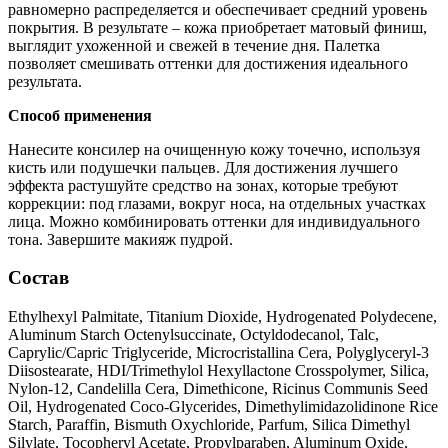
равномерно распределяется и обеспечивает средний уровень
покрытия. В результате – кожа приобретает матовый финиш,
выглядит ухоженной и свежей в течение дня. Палетка
позволяет смешивать оттенки для достижения идеального
результата.
Способ применения
Нанесите консилер на очищенную кожу точечно, используя
кисть или подушечки пальцев. Для достижения лучшего
эффекта растушуйте средство на зонах, которые требуют
коррекции: под глазами, вокруг носа, на отдельных участках
лица. Можно комбинировать оттенки для индивидуального
тона. Завершите макияж пудрой.
Состав
Ethylhexyl Palmitate, Titanium Dioxide, Hydrogenated Polydecene,
Aluminum Starch Octenylsuccinate, Octyldodecanol, Talc,
Caprylic/Capric Triglyceride, Microcristallina Cera, Polyglyceryl-3
Diisostearate, HDI/Trimethylol Hexyllactone Crosspolymer, Silica,
Nylon-12, Candelilla Cera, Dimethicone, Ricinus Communis Seed
Oil, Hydrogenated Coco-Glycerides, Dimethylimidazolidinone Rice
Starch, Paraffin, Bismuth Oxychloride, Parfum, Silica Dimethyl
Silylate, Tocopheryl Acetate, Propylparaben, Aluminum Oxide,