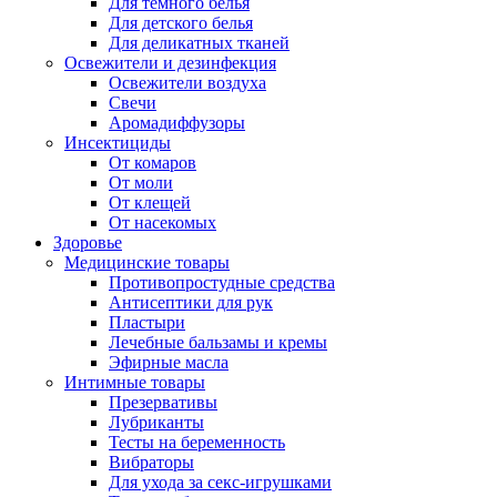
Для темного белья
Для детского белья
Для деликатных тканей
Освежители и дезинфекция
Освежители воздуха
Свечи
Аромадиффузоры
Инсектициды
От комаров
От моли
От клещей
От насекомых
Здоровье
Медицинские товары
Противопростудные средства
Антисептики для рук
Пластыри
Лечебные бальзамы и кремы
Эфирные масла
Интимные товары
Презервативы
Лубриканты
Тесты на беременность
Вибраторы
Для ухода за секс-игрушками