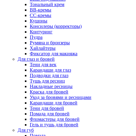
Тональный крем
BB-кремы
CC-кремы
Кушоны
Консилеры (корректоры)
Контуринг
Пудра
Румяна и бронзеры
Хайлайтеры
Фиксатор для макияжа
Для глаз и бровей
Тени для век
Карандаши для глаз
Подводки для глаз
Тушь для ресниц
Накладные ресницы
Краска для бровей
Уход за бровями и ресницами
Карандаши для бровей
Тени для бровей
Помада для бровей
Фломастеры для бровей
Гель и тушь для бровей
Для губ
Помада