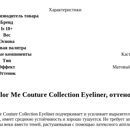
Характеристики
изводитель товара
Бренд
Is 18+
Вес
Основа
вая палитра
ые компоненты
Кас
Тип
Эффект
Матовый
Оттенок
r Me Couture Collection Eyeliner, оттенок
 Couture Collection Eyeliner подчеркивает и усиливает выразител
 имеет среднюю устойчивость и хорошо тушуется. Не требует за
на веки вместо теней, растушевывая с помощью латексного аппл