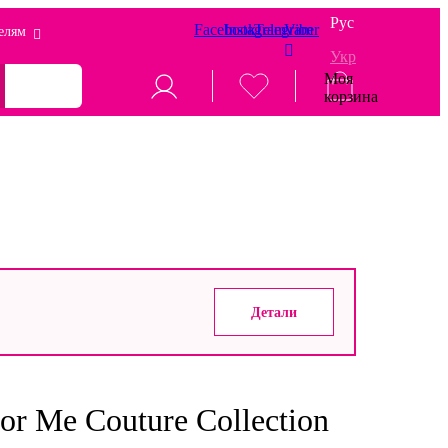
Рус
Facebook
Instagram
Telegram
Viber
елям
Укр
Моя
корзина
Детали
or Me Couture Collection