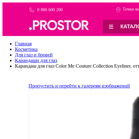
Точки в
0 800 600 200
-30%
КАТАЛ
Главная
Косметика
Для глаз и бровей
Карандаши для глаз
Карандаш для глаз Color Me Couture Collection Eyeliner, от
Пропустить и перейти к галереям изображений