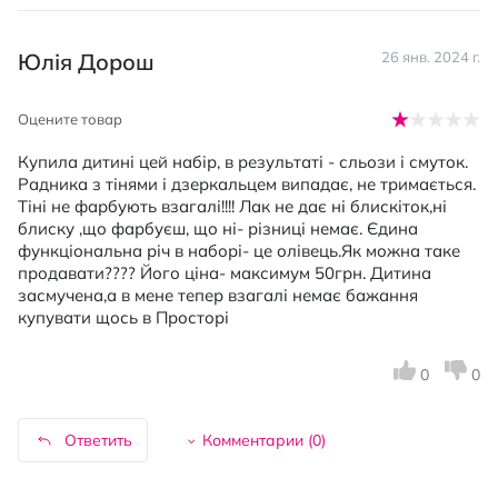
Юлія Дорош
26 янв. 2024 г.
Оцените товар
Купила дитині цей набір, в результаті - сльози і смуток.
Радника з тінями і дзеркальцем випадає, не тримається.
Тіні не фарбують взагалі!!!! Лак не дає ні блискіток,ні
блиску ,що фарбуєш, що ні- різниці немає. Єдина
функціональна річ в наборі- це олівець.Як можна таке
продавати???? Його ціна- максимум 50грн. Дитина
засмучена,а в мене тепер взагалі немає бажання
купувати щось в Просторі
0
0
Ответить
Комментарии (
0
)