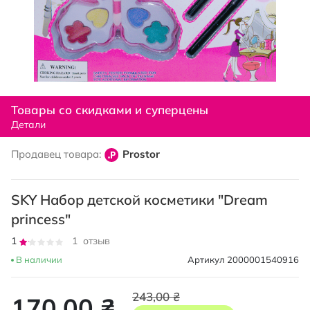
Перейти
к
Товары со скидками и суперцены
началу
Детали
галереи
изображений
Продавец товара:
Prostor
SKY Набор детской косметики "Dream
princess"
Рейтинг:
1
1
отзыв
20
100
% of
В наличии
Артикул
2000001540916
243,00 ₴
170,00 ₴