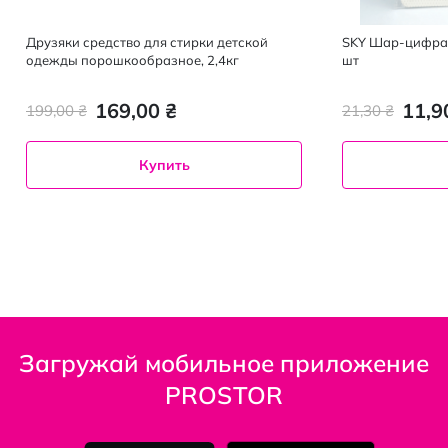
Друзяки средство для стирки детской
SKY Шар-цифра
одежды порошкообразное, 2,4кг
шт
169,00 ₴
11,9
199,00 ₴
21,30 ₴
Купить
Загружай мобильное приложение
PROSTOR