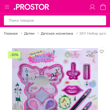
Toggle
Моя к
Nav
Главная
Детям
Детская косметика
SKY Набор детско
Пропустить
и
-30%
перейти
к
галереям
изображений