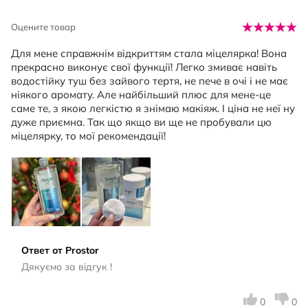
Оцените товар
Для мене справжнім відкриттям стала міцелярка! Вона
прекрасно виконує свої функції! Легко змиває навіть
водостійку туш без зайвого тертя, не пече в очі і не має
ніякого аромату. Але найбільший плюс для мене-це
саме те, з якою легкістю я знімаю макіяж. І ціна не неї ну
дуже приємна. Так що якщо ви ще не пробували цю
міцелярку, то мої рекомендації!
Ответ от Prostor
Дякуємо за відгук !
0
0