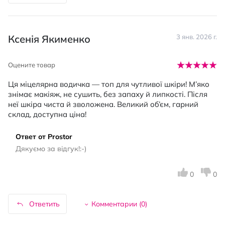
Ксенія Якименко
3 янв. 2026 г.
Оцените товар
Ця міцелярна водичка — топ для чутливої шкіри! М’яко
знімає макіяж, не сушить, без запаху й липкості. Після
неї шкіра чиста й зволожена. Великий об’єм, гарний
склад, доступна ціна!
Ответ от Prostor
Дякуємо за відгук!:-)
0
0
Ответить
Комментарии (
0
)