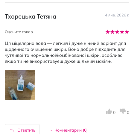
Тхорецька Тетяна
4 янв. 2026 г.
Оцените товар
Ця міцелярна вода — легкий і дуже ніжний варіант для
щоденного очищення шкіри. Вона добре підходить для
чутливої та нормальної/комбінованої шкіри, особливо
якщо ти не використовуєш дуже щільний макіяж.
0
0
Ответить
Комментарии (
0
)