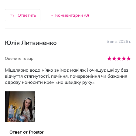
Ответить
Комментарии (
0
)
Юлія Литвиненко
5 янв. 2026 г.
Оцените товар
Міцелярна вода м’яко знімає макіяж і очищує шкіру без
відчуття стягнутості, печіння, почервоніння чи бажання
одразу наносити крем «на швидку руку».
Ответ от Prostor