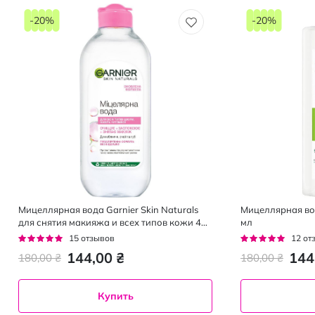
-20%
-20%
Мицеллярная вода Garnier Skin Naturals
Мицеллярная вод
для снятия макияжа и всех типов кожи 400
мл
мл
Рейтинг:
Рейтинг:
15
отзывов
12
от
93%
93%
144,00 ₴
144
180,00 ₴
180,00 ₴
Купить