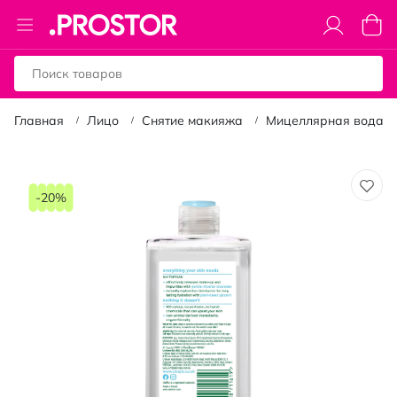
Toggle
Моя к
Nav
Главная
Лицо
Снятие макияжа
Мицеллярная вода
Пропустить
и
-20%
перейти
к
галереям
изображений