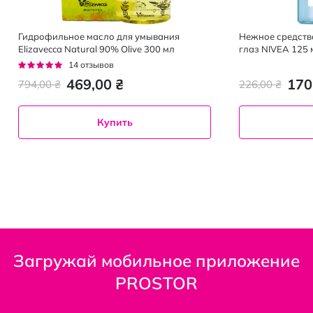
Гидрофильное масло для умывания
Нежное средств
Elizavecca Natural 90% Olive 300 мл
глаз NIVEA 125 
Рейтинг:
14
отзывов
96%
469,00 ₴
170
794,00 ₴
226,00 ₴
Купить
Загружай мобильное приложение
PROSTOR