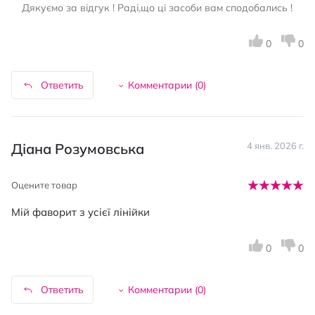
Дякуємо за відгук ! Раді,що ці засоби вам сподобались !
0
0
Ответить
Комментарии (
0
)
Діана Розумовська
4 янв. 2026 г.
Оцените товар
Мій фаворит з усієї лінійки
0
0
Ответить
Комментарии (
0
)