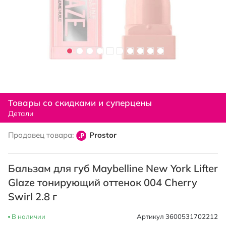
Перейти
к
Товары со скидками и суперцены
началу
Детали
галереи
изображений
Продавец товара:
Prostor
Бальзам для губ Maybelline New York Lifter
Glaze тонирующий оттенок 004 Cherry
Swirl 2.8 г
В наличии
Артикул
3600531702212