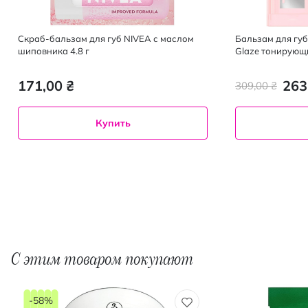
Скраб-бальзам для губ NIVEA с маслом
Бальзам для губ 
шиповника 4.8 г
Glaze тонирующи
2.8 г
171,00 ₴
263
309,00 ₴
Купить
С этим товаром покупают
-58%