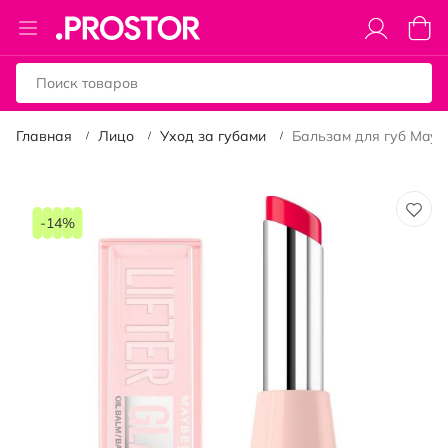
Toggle
Моя к
Nav
Главная
Лицо
Уход за губами
Бальзам для губ Maybel
Пропустить
и
-14%
перейти
к
галереям
изображений