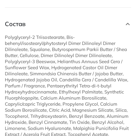
Состав
Polyglyceryl-2 Triisostearate, Bis-
behenyl/isostearyl/phytosteryl Dimer Dilinoleyl Dimer
Dilinoleate, Squalane, Butyrospermum Parkii Butter / Shea
Butter, Cellulose, Dimer Dilinoleyl Dimer Dilinoleate,
Polyglyceryl-3 Beeswax, Helianthus Annuus Seed Cera /
Sunflower Seed Wax, Hydrogenated Castor Oil Dimer
Dilinoleate, Simmondsia Chinensis Butter / Jojoba Butter,
Hydrogenated Jojoba Oil, Candelilla Cera / Candelilla Wax,
Parfum / Fragrance, Pentaerythrityl Tetra-di-t-butyl
Hydroxyhydrocinnamate, Ethylhexyl Palmitate, Synthetic
Fluorphlogopite, Calcium Aluminum Borosilicate,
Caprylic/capric Triglyceride, Propylene Glycol, Calcium
Sodium Borosilicate, Citric Acid, Magnesium Silicate, Silica,
Tocopherol, Trihydroxystearin, Benzyl Benzoate, Aluminum
Hydroxide, Benzyl Cinnamate, Tin Oxide, Benzyl Alcohol,
Limonene, Sodium Hyaluronate, Malpighia Punicifolia Fruit
Extract / Acerola Fruit Extract, Tocopheryl Acetate,