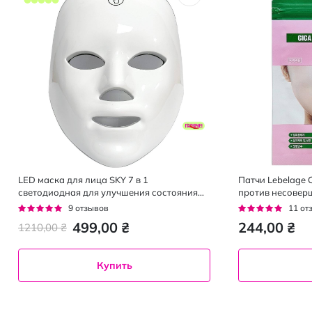
LED маска для лица SKY 7 в 1
Патчи Lebelage 
светодиодная для улучшения состояния
против несовер
кожи
с экстрактом аз
Рейтинг:
Рейтинг:
9
отзывов
11
от
96%
96%
499,00 ₴
244,00 ₴
1210,00 ₴
Купить