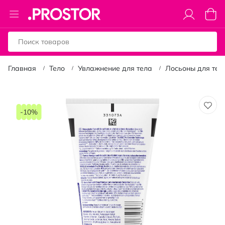
Toggle
Моя к
Nav
Главная
Тело
Увлажнение для тела
Лосьоны для тел
Пропустить
и
-10%
перейти
к
галереям
изображений