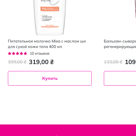
Питательное молочко Mixa с маслом ши
Бальзам-сыворот
для сухой кожи тела 400 мл
регенерирующий 
мл
Рейтинг:
10
отзывов
92%
319,00 ₴
109
399,00 ₴
133,00 ₴
Купить