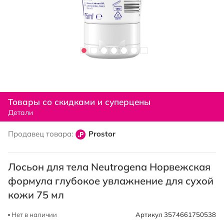
Перейти
к
Товары со скидками и суперцены
началу
Детали
галереи
изображений
Продавец товара:
Prostor
Лосьон для тела Neutrogena Норвежская
формула глубокое увлажнение для сухой
кожи 75 мл
Нет в наличии
Артикул
3574661750538