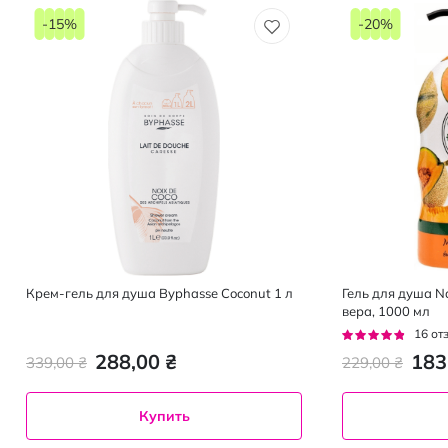
-15%
-20%
Крем-гель для душа Byphasse Coconut 1 л
Гель для душа N
вера, 1000 мл
Рейтинг:
16
от
91%
288,00 ₴
183
339,00 ₴
229,00 ₴
Купить