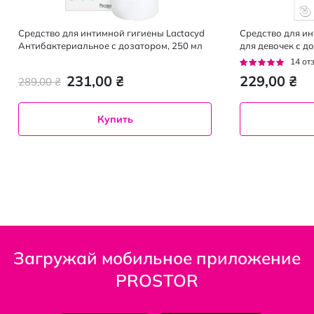
Средство для интимной гигиены Lactacyd
Средство для ин
Антибактериальное с дозатором, 250 мл
для девочек с д
Рейтинг:
14
от
93%
231,00 ₴
229,00 ₴
289,00 ₴
Купить
Загружай мобильное приложение
PROSTOR