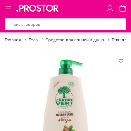
Toggle
Моя к
Nav
Главная
Тело
Средства для ванной и душа
Гели для
Пропустить
и
перейти
к
галереям
изображений