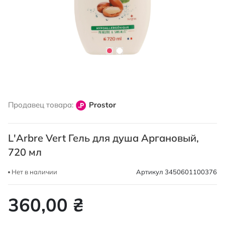
Перейти
к
Продавец товара:
Prostor
началу
галереи
изображений
L'Arbre Vert Гель для душа Аргановый,
720 мл
Нет в наличии
Артикул
3450601100376
360,00 ₴